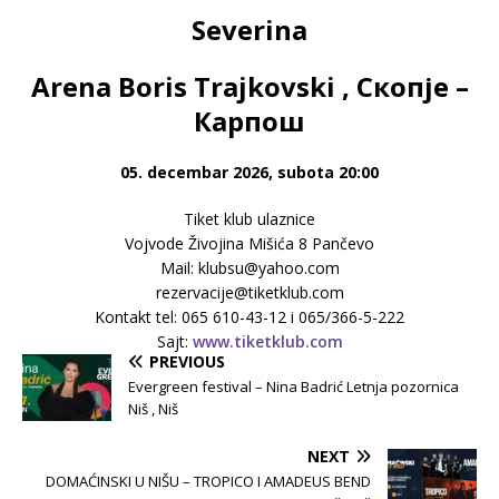
Severina
Arena Boris Trajkovski , Скопје –
Карпош
05. decembar 2026, subota 20:00
Tiket klub ulaznice
Vojvode Živojina Mišića 8 Pančevo
Mail: klubsu@yahoo.com
rezervacije@tiketklub.com
Kontakt tel: 065 610-43-12 i 065/366-5-222
Sajt:
www.tiketklub.com
PREVIOUS
Evergreen festival – Nina Badrić Letnja pozornica
Niš , Niš
NEXT
DOMAĆINSKI U NIŠU – TROPICO I AMADEUS BEND