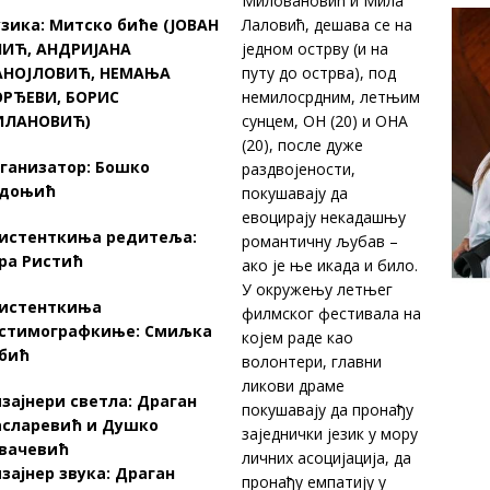
Миловановић и Мила
зика: Митско биће (ЈОВАН
Лаловић, дешава се на
ИЋ, АНДРИЈАНА
једном острву (и на
НОЈЛОВИЋ, НЕМАЊА
путу до острва), под
РЂЕВИ, БОРИС
немилосрдним, летњим
ИЛАНОВИЋ)
сунцем, ОН (20) и ОНА
(20), после дуже
ганизатор: Бошко
раздвојености,
адоњић
покушавају да
евоцирају некадашњу
истенткиња редитеља:
романтичну љубав –
ра Ристић
ако је ње икада и било.
У окружењу летњег
истенткиња
филмског фестивала на
стимографкиње: Смиљка
којем раде као
бић
волонтери, главни
ликови драме
зајнери светла: Драган
покушавају да пронађу
сларевић и Душко
заједнички језик у мору
вачевић
личних асоцијација, да
зајнер звука: Драган
пронађу емпатију у