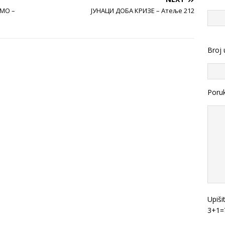
АМО –
ЈУНАЦИ ДОБА КРИЗЕ – Атеље 212
Broj 
Poru
Upiši
3+1=