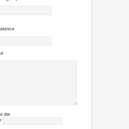
ulaznica
ka
te zbir
?