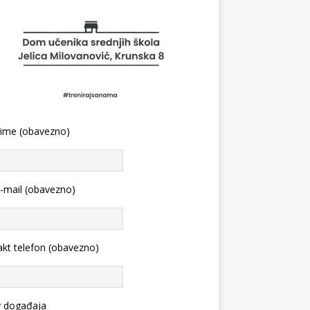
 ime (obavezno)
-mail (obavezno)
kt telefon (obavezno)
v događaja