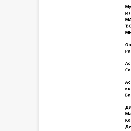
Му
ИЛ
МА
ЂО
М
Ор
Р
Ас
Са
Ас
ко
Ба
Ди
Ма
Ко
Ди