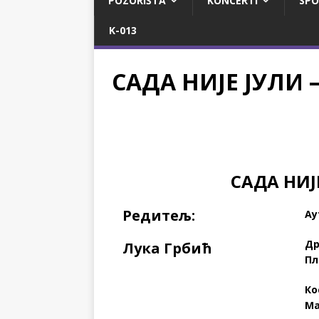
POZORIŠTA
KONCERTI
SPO
K-013
САДА НИЈЕ ЈУЛИ –
САДА НИЈЕ
Редитељ:
Ау
Др
Лука Грбић
Пл
Ко
Ма