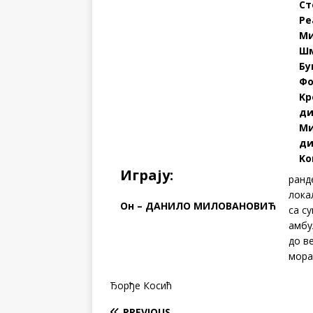
Ст
Ре
Ми
Шм
Бу
Фо
Kр
ди
Ми
ди
Kо
Играју:
ранд
лока
Он – ДАНИЛО МИЛОВАНОВИЋ
са с
амбу
до в
мора
Ђорђе Косић
PREVIOUS