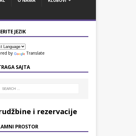
AL
O NAMA
KLUBOVI
ERITE JEZIK
red by
Translate
TRAGA SAJTA
rudžbine i rezervacije
LAMNI PROSTOR