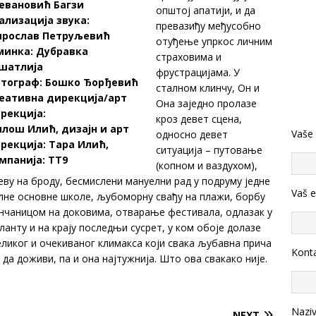
евановић Багзи
општој апатији, и да
ализација звука:
превазиђу међусобно
рослав Петруљевић
отуђење упркос личним
инка: Дубравка
страховима и
шатлија
фрустрацијама. У
тограф: Бошко Ђорђевић
сталном клинчу, Он и
еативна дирекција/арт
Она заједно пролазе
рекција:
кроз девет сцена,
лош Илић, дизајн и арт
Vaše
односно девет
рекција: Тара Илић,
ситуација – путовање
мпанија: ТТ9
(копном и ваздухом),
еву на броду, бесмислени мануелни рад у подруму једне
Vaš e
лне основне школе, љубоморну свађу на плажи, борбу
унчаницом на доковима, отварање фестивала, одлазак у
ланту и на крају последњи сусрет, у ком обоје долазе
еликог и очекиваног климакса који свака љубавна прича
Konta
 да доживи, па и она најтужнија. Што ова свакако није.
Nazi
NEXT