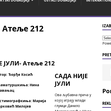
RTSKI DOGADJAJI
OSTALI DOGADJAJI
INTERNATION
 Атеље 212
IZAB
Powe
PRE
 ЈУЛИ- Атеље 212
САДА НИЈЕ
тор: Ђорђе Косић
ЈУЛИ
аматуршкиња: Нина
Po
авањац
Ова љубавна прича у
којој играју млади
стимографкиња: Марија
REK
глумци Данило
рковић Милојев