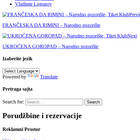
Vladimir Logunov
Previ
FRANČESKA DA RIMINI – Nаrodno pozorište
Next
UKROĆENA GOROPAD – Nаrodno pozorište
Izaberite jezik
Powered by
Translate
Pretraga sajta
Search for:
Porudžbine i rezervacije
Reklamni Prostor