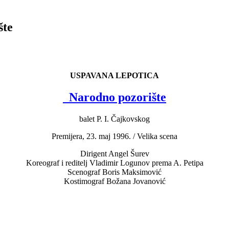
te
USPAVANA LEPOTICA
Nаrodno pozorište
balet P. I. Čajkovskog
Premijera, 23. maj 1996. / Velika scena
Dirigent Angel Šurev
Koreograf i reditelj Vladimir Logunov prema A. Petipa
Scenograf Boris Maksimović
Kostimograf Božana Jovanović