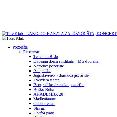
Pozorišta
Repertoar
Teatar na Brdu
Dvorana doma sindikata – Mts dvorana
Narodno pozorište
Atelje 212
Jugoslovensko dramsko pozorište
Zvezdara teatar
Beogradsko dramsko pozorište
Boško Buha
AKADEMIJA 28
Madlenianum
Odeon teatar
Slavija
Dorćol platz