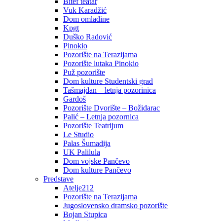
Bitef teatar
Vuk Karadžić
Dom omladine
Kpgt
Duško Radović
Pinokio
Pozorište na Terazijama
Pozorište lutaka Pinokio
Puž pozorište
Dom kulture Studentski grad
Tašmajdan – letnja pozorinica
Gardoš
Pozorište Dvorište – Božidarac
Palić – Letnja pozornica
Pozorište Teatrijum
Le Studio
Palas Šumadija
UK Palilula
Dom vojske Pančevo
Dom kulture Pančevo
Predstave
Atelje212
Pozorište na Terazijama
Jugoslovensko dramsko pozorište
Bojan Stupica