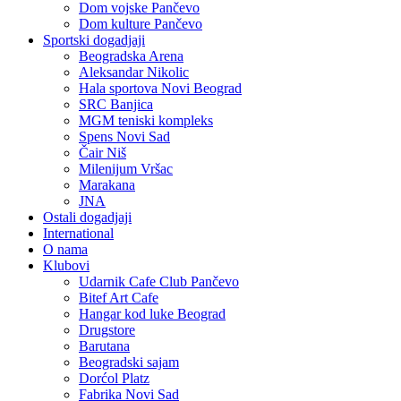
Dom vojske Pančevo
Dom kulture Pančevo
Sportski dogadjaji
Beogradska Arena
Aleksandar Nikolic
Hala sportova Novi Beograd
SRC Banjica
MGM teniski kompleks
Spens Novi Sad
Čair Niš
Milenijum Vršac
Marakana
JNA
Ostali dogadjaji
International
O nama
Klubovi
Udarnik Cafe Club Pančevo
Bitef Art Cafe
Hangar kod luke Beograd
Drugstore
Barutana
Beogradski sajam
Dorćol Platz
Fabrika Novi Sad