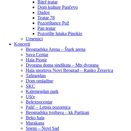
Bitef teatar
Dom kulture Pančevo
Dadov
Teatar 78
Pozorištance Puž
Pan teatar
Pozorište lutaka Pinokio
Umetnici
Koncerti
Beogradska Arena – Štark arena
Sava Centar
Hala Pionir
Dvorana doma sindikata – Mts dvorana
Hala sportova Novi Beograd – Ranko Žeravica
Tašmajdan
Dom omladine
SKC
Kalemegdan park
Ušće
Belexpocentar
Palić – Letnja pozornica
Beogradska tvrdjava – kk Partizan
Beko hala
Marakana
Spens – Novi Sad