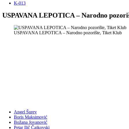
K-013
USPAVANA LEPOTICA – Nаrodno pozoriš
USPAVANA LEPOTICA – Nаrodno pozorište, Tiket Klub
Angel Šurev
Boris Maksimović
Božana Jovanović
Petar Ilič Čajkovski