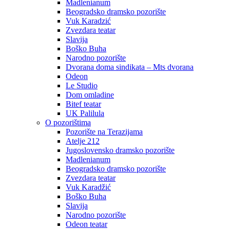
Madlenianum
Beogradsko dramsko pozorište
Vuk Karadzić
Zvezdara teatar
Slavija
Boško Buha
Narodno pozorište
Dvorana doma sindikata – Mts dvorana
Odeon
Le Studio
Dom omladine
Bitef teatar
UK Palilula
O pozorištima
Pozorište na Terazijama
Atelje 212
Jugoslovensko dramsko pozorište
Madlenianum
Beogradsko dramsko pozorište
Zvezdara teatar
Vuk Karadžić
Boško Buha
Slavija
Narodno pozorište
Odeon teatar