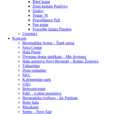
Bitef teatar
Dom kulture Pančevo
Dadov
Teatar 78
Pozorištance Puž
Pan teatar
Pozorište lutaka Pinokio
Umetnici
Koncerti
Beogradska Arena – Štark arena
Sava Centar
Hala Pionir
Dvorana doma sindikata – Mts dvorana
Hala sportova Novi Beograd – Ranko Žeravica
Tašmajdan
Dom omladine
SKC
Kalemegdan park
Ušće
Belexpocentar
Palić – Letnja pozornica
Beogradska tvrdjava – kk Partizan
Beko hala
Marakana
Spens – Novi Sad