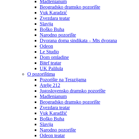
Madlenianum
Beogradsko dramsko pozorište
Vuk Karadzić
Zvezdara teatar
Slavija
Boško Buha
Narodno pozorište
Dvorana doma sindikata – Mts dvorana
Odeon
Le Studio
Dom omladine
Bitef teatar
UK Palilula
O pozorištima
Pozorište na Terazijama
Atelje 212
Jugoslovensko dramsko pozorište
Madlenianum
Beogradsko dramsko pozorište
Zvezdara teatar
Vuk Karadžić
Boško Buha
Slavija
Narodno pozorište
Odeon teatar