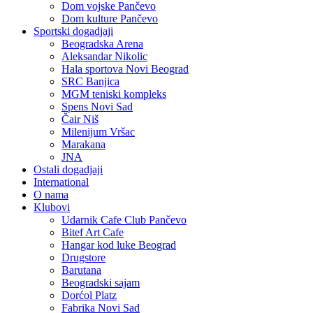
Dom vojske Pančevo
Dom kulture Pančevo
Sportski dogadjaji
Beogradska Arena
Aleksandar Nikolic
Hala sportova Novi Beograd
SRC Banjica
MGM teniski kompleks
Spens Novi Sad
Čair Niš
Milenijum Vršac
Marakana
JNA
Ostali dogadjaji
International
O nama
Klubovi
Udarnik Cafe Club Pančevo
Bitef Art Cafe
Hangar kod luke Beograd
Drugstore
Barutana
Beogradski sajam
Dorćol Platz
Fabrika Novi Sad