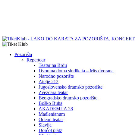
Pozorišta
Repertoar
Teatar na Brdu
Dvorana doma sindikata – Mts dvorana
Narodno pozorište
Atelje 212
Jugoslovensko dramsko pozorište
Zvezdara teatar
Beogradsko dramsko pozorište
Boško Buha
AKADEMIJA 28
Madlenianum
Odeon teatar
Slavija
Dorćol platz