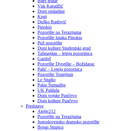
Bitef teatar
Vuk Karadžić
Dom omladine
Kpgt
Duško Radović
Pinokio
Pozorište na Terazijama
Pozorište lutaka Pinokio
Puž pozorište
Dom kulture Studentski grad
Tašmajdan – letnja pozorinica
Gardoš
Pozorište Dvorište – Božidarac
Palić – Letnja pozornica
Pozorište Teatrijum
Le Studio
Palas Šumadija
UK Palilula
Dom vojske Pančevo
Dom kulture Pančevo
Predstave
Atelje212
Pozorište na Terazijama
Jugoslovensko dramsko pozorište
Bojan Stupica