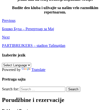
Budite deo kluba i uživajte sa našim vrlo raznolikim
repertoarom.
Previous
Бошко Буха – Репертоар за Maj
Next
PARTIBREJKERS – stadion Tašmajdan
Izaberite jezik
Powered by
Translate
Pretraga sajta
Search for:
Porudžbine i rezervacije