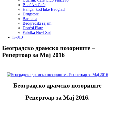
Udarnik Cafe Club Pančevo
Bitef Art Cafe
Hangar kod luke Beograd
Drugstore
Barutana
Beogradski sajam
Dorćol Platz
Fabrika Novi Sad
K-013
Београдско драмско позориште –
Репертоар за Maj 2016
Београдско драмско позориште
Репертоар за Maj 2016.