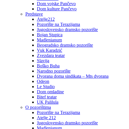
Dom vojske Pančevo
Dom kulture Pančevo
Predstave
Atelje212
Pozorište na Terazijama
Jugoslovensko dramsko pozorište
Bojan Stupica
Madlenianum
Beogradsko dramsko pozorište
Vuk Karadzić
Zvezdara teatar
Slavija
Boško Buha
Narodno pozorište
Dvorana doma sindikata – Mts dvorana
Odeon
Le Studio
Dom omladine
Bitef teatar
UK Palilula
O pozorištima
Pozorište na Terazijama
Atelje 212
Jugoslovensko dramsko pozorište
Madlenianum