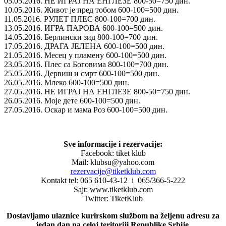
05.05.2016. НЕ ИГРАЈ НА ЕНГЛЕЗЕ 800-50=750 дин.
10.05.2016. Живот је пред тобом 600-100=500 дин.
11.05.2016. РУЛЕТ ПЛЕС 800-100=700 дин.
13.05.2016. ИГРА ПАРОВА 600-100=500 дин.
14.05.2016. Берлински зид 800-100=700 дин.
17.05.2016. ДРАГА ЈЕЛЕНА 600-100=500 дин.
21.05.2016. Meсец у пламену 600-100=500 дин.
23.05.2016. Плес са Боговима 800-100=700 дин.
25.05.2016. Дервиш и смрт 600-100=500 дин.
26.05.2016. Млеко 600-100=500 дин.
27.05.2016. НЕ ИГРАЈ НА ЕНГЛЕЗЕ 800-50=750 дин.
26.05.2016. Моје дете 600-100=500 дин.
27.05.2016. Оскар и мама Роз 600-100=500 дин.
Sve informacije i rezervacije:
Facebook: tiket klub
Mail: klubsu@yahoo.com
rezervacije@tiketklub.com
Kontakt tel: 065 610-43-12 i 065/366-5-222
Sajt: www.tiketklub.com
Twitter: TiketKlub
Dostavljamo ulaznice kurirskom službom na željenu adresu za
jedan dan na celoj teritoriji Republike Srbije.