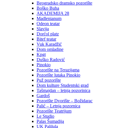
Beogradsko dramsko pozorište
Boško Buha
AKADEMIJA 28
Madlenianum
Odeon teatar
Slavija
Dorćol platz
Bitef teatar
Vuk Karadžić
Dom omladine
Kpgt
Duško Radović
Pinokio
Pozorište na Terazijama
Pozorište lutaka Pinokio
Puž pozorište
Dom kulture Studentski grad
Tašmajdan – letnja pozorinica
Gardoš
Pozorište Dvorište – Božidarac
Palić – Letnja pozornica
Pozorište Teatrijum
Le Studio
Palas Šumadija
UK Palilula