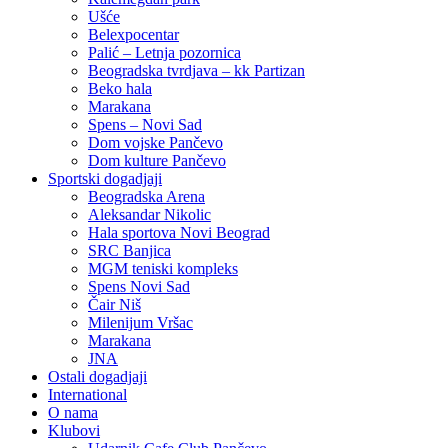
Ušće
Belexpocentar
Palić – Letnja pozornica
Beogradska tvrdjava – kk Partizan
Beko hala
Marakana
Spens – Novi Sad
Dom vojske Pančevo
Dom kulture Pančevo
Sportski dogadjaji
Beogradska Arena
Aleksandar Nikolic
Hala sportova Novi Beograd
SRC Banjica
MGM teniski kompleks
Spens Novi Sad
Čair Niš
Milenijum Vršac
Marakana
JNA
Ostali dogadjaji
International
O nama
Klubovi