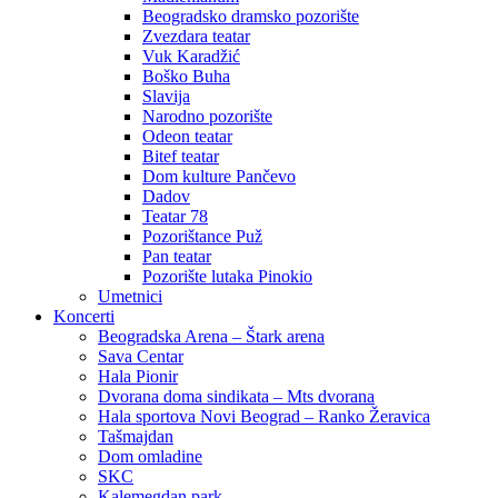
Beogradsko dramsko pozorište
Zvezdara teatar
Vuk Karadžić
Boško Buha
Slavija
Narodno pozorište
Odeon teatar
Bitef teatar
Dom kulture Pančevo
Dadov
Teatar 78
Pozorištance Puž
Pan teatar
Pozorište lutaka Pinokio
Umetnici
Koncerti
Beogradska Arena – Štark arena
Sava Centar
Hala Pionir
Dvorana doma sindikata – Mts dvorana
Hala sportova Novi Beograd – Ranko Žeravica
Tašmajdan
Dom omladine
SKC
Kalemegdan park