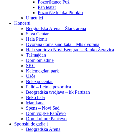
Pozorištance Puž
Pan teatar
Pozorište lutaka Pinokio
Umetnici
Koncerti
Beogradska Arena – Štark arena
Sava Centar
Hala Pionir
Dvorana doma sindikata – Mts dvorana
Hala sportova Novi Beograd – Ranko Žeravica
Tašmajdan
Dom omladine
SKC
Kalemegdan park
Ušće
Belexpocentar
Palić – Letnja pozornica
Beogradska tvrdjava – kk Partizan
Beko hala
Marakana
Spens – Novi Sad
Dom vojske Pančevo
Dom kulture Pančevo
Sportski dogadjaji
Beogradska Arena