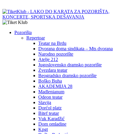
Pozorišta
Repertoar
Teatar na Brdu
Dvorana doma sindikata – Mts dvorana
Narodno pozorište
Atelje 212
Jugoslovensko dramsko pozorište
Zvezdara teatar
Beogradsko dramsko pozorište
Boško Buha
AKADEMIJA 28
Madlenianum
Odeon teatar
Slavija
Dorćol platz
Bitef teatar
Vuk Karadžić
Dom omladine
Kpgt