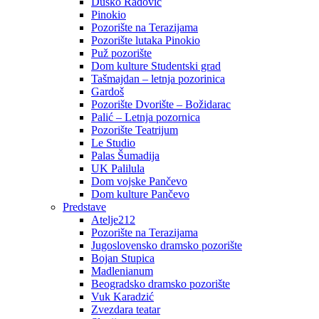
Duško Radović
Pinokio
Pozorište na Terazijama
Pozorište lutaka Pinokio
Puž pozorište
Dom kulture Studentski grad
Tašmajdan – letnja pozorinica
Gardoš
Pozorište Dvorište – Božidarac
Palić – Letnja pozornica
Pozorište Teatrijum
Le Studio
Palas Šumadija
UK Palilula
Dom vojske Pančevo
Dom kulture Pančevo
Predstave
Atelje212
Pozorište na Terazijama
Jugoslovensko dramsko pozorište
Bojan Stupica
Madlenianum
Beogradsko dramsko pozorište
Vuk Karadzić
Zvezdara teatar