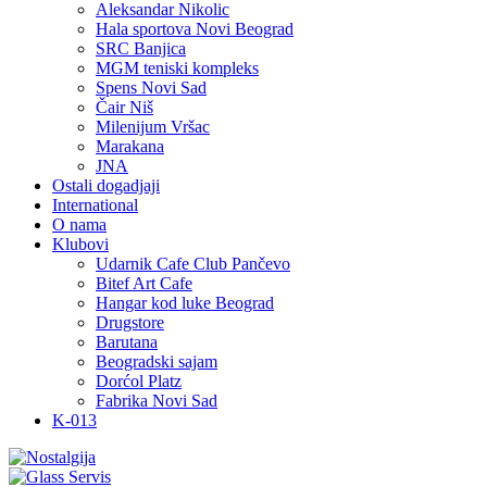
Aleksandar Nikolic
Hala sportova Novi Beograd
SRC Banjica
MGM teniski kompleks
Spens Novi Sad
Čair Niš
Milenijum Vršac
Marakana
JNA
Ostali dogadjaji
International
O nama
Klubovi
Udarnik Cafe Club Pančevo
Bitef Art Cafe
Hangar kod luke Beograd
Drugstore
Barutana
Beogradski sajam
Dorćol Platz
Fabrika Novi Sad
K-013