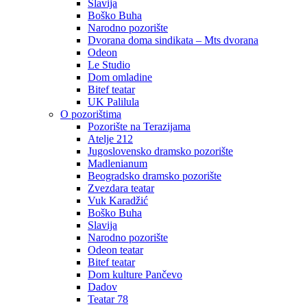
Slavija
Boško Buha
Narodno pozorište
Dvorana doma sindikata – Mts dvorana
Odeon
Le Studio
Dom omladine
Bitef teatar
UK Palilula
O pozorištima
Pozorište na Terazijama
Atelje 212
Jugoslovensko dramsko pozorište
Madlenianum
Beogradsko dramsko pozorište
Zvezdara teatar
Vuk Karadžić
Boško Buha
Slavija
Narodno pozorište
Odeon teatar
Bitef teatar
Dom kulture Pančevo
Dadov
Teatar 78