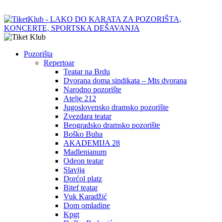
Pozorišta
Repertoar
Teatar na Brdu
Dvorana doma sindikata – Mts dvorana
Narodno pozorište
Atelje 212
Jugoslovensko dramsko pozorište
Zvezdara teatar
Beogradsko dramsko pozorište
Boško Buha
AKADEMIJA 28
Madlenianum
Odeon teatar
Slavija
Dorćol platz
Bitef teatar
Vuk Karadžić
Dom omladine
Kpgt