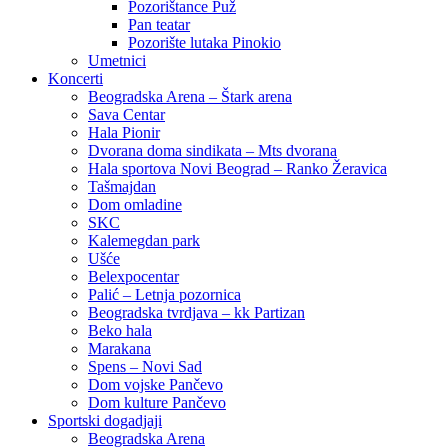
Pozorištance Puž
Pan teatar
Pozorište lutaka Pinokio
Umetnici
Koncerti
Beogradska Arena – Štark arena
Sava Centar
Hala Pionir
Dvorana doma sindikata – Mts dvorana
Hala sportova Novi Beograd – Ranko Žeravica
Tašmajdan
Dom omladine
SKC
Kalemegdan park
Ušće
Belexpocentar
Palić – Letnja pozornica
Beogradska tvrdjava – kk Partizan
Beko hala
Marakana
Spens – Novi Sad
Dom vojske Pančevo
Dom kulture Pančevo
Sportski dogadjaji
Beogradska Arena