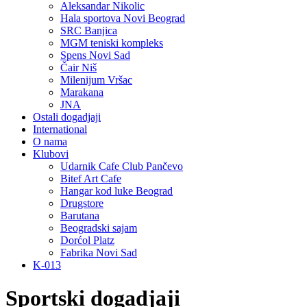
Aleksandar Nikolic
Hala sportova Novi Beograd
SRC Banjica
MGM teniski kompleks
Spens Novi Sad
Čair Niš
Milenijum Vršac
Marakana
JNA
Ostali dogadjaji
International
O nama
Klubovi
Udarnik Cafe Club Pančevo
Bitef Art Cafe
Hangar kod luke Beograd
Drugstore
Barutana
Beogradski sajam
Dorćol Platz
Fabrika Novi Sad
K-013
Sportski dogadjaji