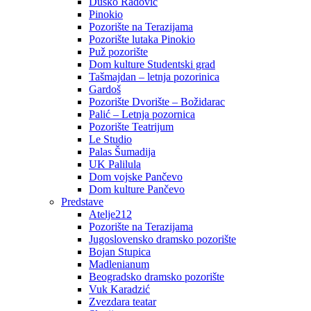
Duško Radović
Pinokio
Pozorište na Terazijama
Pozorište lutaka Pinokio
Puž pozorište
Dom kulture Studentski grad
Tašmajdan – letnja pozorinica
Gardoš
Pozorište Dvorište – Božidarac
Palić – Letnja pozornica
Pozorište Teatrijum
Le Studio
Palas Šumadija
UK Palilula
Dom vojske Pančevo
Dom kulture Pančevo
Predstave
Atelje212
Pozorište na Terazijama
Jugoslovensko dramsko pozorište
Bojan Stupica
Madlenianum
Beogradsko dramsko pozorište
Vuk Karadzić
Zvezdara teatar