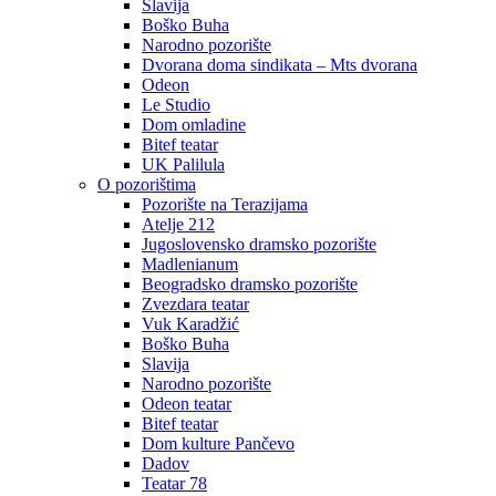
Slavija
Boško Buha
Narodno pozorište
Dvorana doma sindikata – Mts dvorana
Odeon
Le Studio
Dom omladine
Bitef teatar
UK Palilula
O pozorištima
Pozorište na Terazijama
Atelje 212
Jugoslovensko dramsko pozorište
Madlenianum
Beogradsko dramsko pozorište
Zvezdara teatar
Vuk Karadžić
Boško Buha
Slavija
Narodno pozorište
Odeon teatar
Bitef teatar
Dom kulture Pančevo
Dadov
Teatar 78