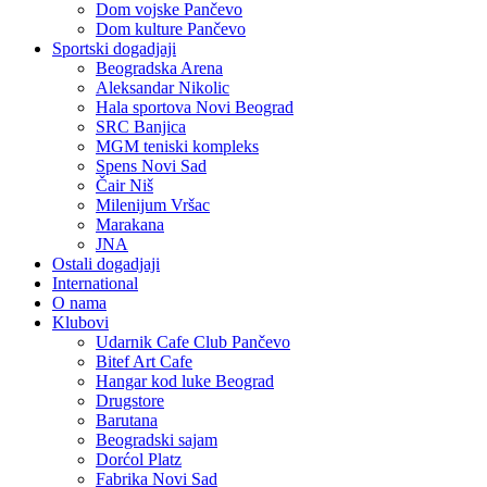
Dom vojske Pančevo
Dom kulture Pančevo
Sportski dogadjaji
Beogradska Arena
Aleksandar Nikolic
Hala sportova Novi Beograd
SRC Banjica
MGM teniski kompleks
Spens Novi Sad
Čair Niš
Milenijum Vršac
Marakana
JNA
Ostali dogadjaji
International
O nama
Klubovi
Udarnik Cafe Club Pančevo
Bitef Art Cafe
Hangar kod luke Beograd
Drugstore
Barutana
Beogradski sajam
Dorćol Platz
Fabrika Novi Sad