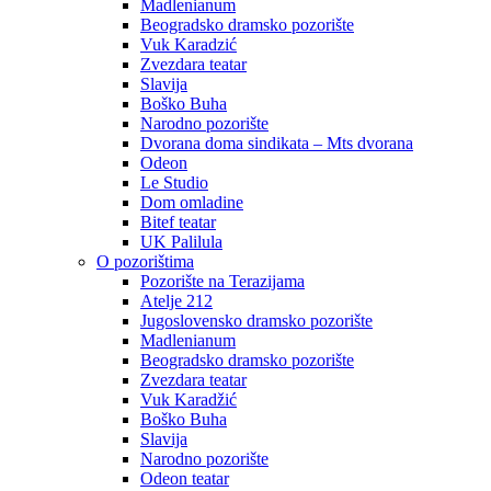
Madlenianum
Beogradsko dramsko pozorište
Vuk Karadzić
Zvezdara teatar
Slavija
Boško Buha
Narodno pozorište
Dvorana doma sindikata – Mts dvorana
Odeon
Le Studio
Dom omladine
Bitef teatar
UK Palilula
O pozorištima
Pozorište na Terazijama
Atelje 212
Jugoslovensko dramsko pozorište
Madlenianum
Beogradsko dramsko pozorište
Zvezdara teatar
Vuk Karadžić
Boško Buha
Slavija
Narodno pozorište
Odeon teatar