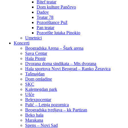
Bitef teatar
Dom kulture Pančevo
Dadov
Teatar 78
Pozorištance Puž
Pan teatar
Pozorište lutaka Pinokio
Umetnici
Koncerti
Beogradska Arena – Štark arena
Sava Centar
Hala Pionir
Dvorana doma sindikata – Mts dvorana
Hala sportova Novi Beograd – Ranko Žeravica
Tašmajdan
Dom omladine
SKC
Kalemegdan park
Ušće
Belexpocentar
Palić – Letnja pozornica
Beogradska tvrdjava – kk Partizan
Beko hala
Marakana
Spens – Novi Sad