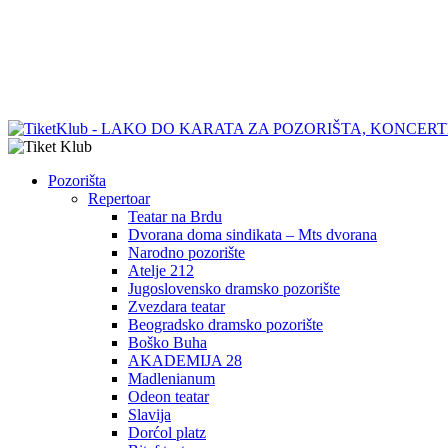
Pozorišta
Repertoar
Teatar na Brdu
Dvorana doma sindikata – Mts dvorana
Narodno pozorište
Atelje 212
Jugoslovensko dramsko pozorište
Zvezdara teatar
Beogradsko dramsko pozorište
Boško Buha
AKADEMIJA 28
Madlenianum
Odeon teatar
Slavija
Dorćol platz