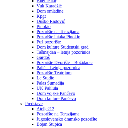
Bitef teatar
Vuk Karadžić
Dom omladine
Kpgt
Duško Radović
Pinokio
Pozorište na Terazijama
Pozorište lutaka Pinokio
Puž pozorište
Dom kulture Studentski grad
Tašmajdan – letnja pozorinica
Gardoš
Pozorište Dvorište – Božidarac
Palić – Letnja pozornica
Pozorište Teatrijum
Le Studio
Palas Šumadija
UK Palilula
Dom vojske Pančevo
Dom kulture Pančevo
Predstave
Atelje212
Pozorište na Terazijama
Jugoslovensko dramsko pozorište
Bojan Stupica