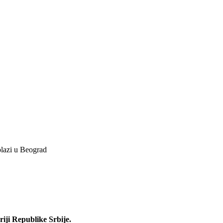
olazi u Beograd
iji Republike Srbije.