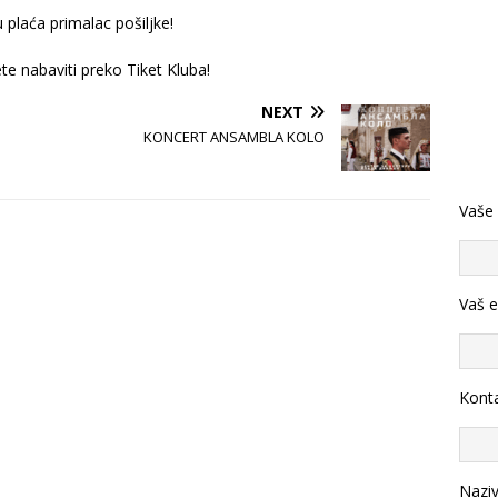
 plaća primalac pošiljke!
e nabaviti preko Tiket Kluba!
NEXT
KONCERT ANSAMBLA KOLO
Vaše
Vaš e
Konta
Nazi