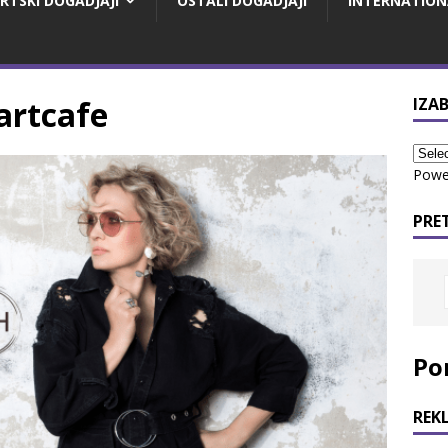
RTSKI DOGADJAJI
OSTALI DOGADJAJI
INTERNATION
artcafe
IZAB
Powe
PRE
Po
REK