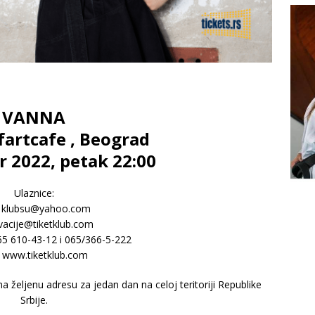
VANNA
fartcafe , Beograd
r 2022, petak 22:00
Ulaznice:
: klubsu@yahoo.com
vacije@tiketklub.com
065 610-43-12 i 065/366-5-222
: www.tiketklub.com
željenu adresu za jedan dan na celoj teritoriji Republike
Srbije.