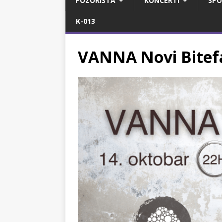
POZORIŠTA
KONCERTI
SPO
K-013
VANNA Novi Bitef