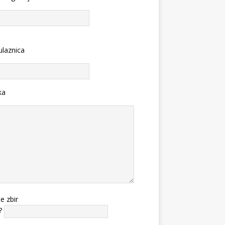
ulaznica
ka
te zbir
?