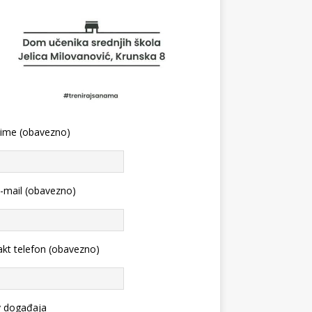
 ime (obavezno)
-mail (obavezno)
kt telefon (obavezno)
v događaja