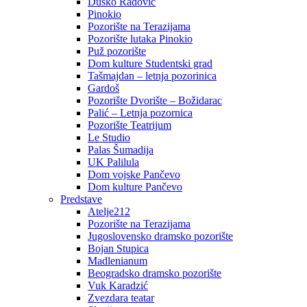
Duško Radović
Pinokio
Pozorište na Terazijama
Pozorište lutaka Pinokio
Puž pozorište
Dom kulture Studentski grad
Tašmajdan – letnja pozorinica
Gardoš
Pozorište Dvorište – Božidarac
Palić – Letnja pozornica
Pozorište Teatrijum
Le Studio
Palas Šumadija
UK Palilula
Dom vojske Pančevo
Dom kulture Pančevo
Predstave
Atelje212
Pozorište na Terazijama
Jugoslovensko dramsko pozorište
Bojan Stupica
Madlenianum
Beogradsko dramsko pozorište
Vuk Karadzić
Zvezdara teatar