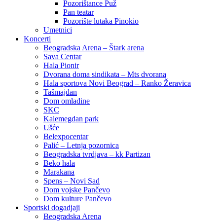
Pozorištance Puž
Pan teatar
Pozorište lutaka Pinokio
Umetnici
Koncerti
Beogradska Arena – Štark arena
Sava Centar
Hala Pionir
Dvorana doma sindikata – Mts dvorana
Hala sportova Novi Beograd – Ranko Žeravica
Tašmajdan
Dom omladine
SKC
Kalemegdan park
Ušće
Belexpocentar
Palić – Letnja pozornica
Beogradska tvrdjava – kk Partizan
Beko hala
Marakana
Spens – Novi Sad
Dom vojske Pančevo
Dom kulture Pančevo
Sportski dogadjaji
Beogradska Arena