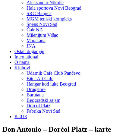
Aleksandar Nikolic
Hala sportova Novi Beograd
SRC Banjica
MGM teniski kompleks
Spens Novi Sad
Čair Niš
Milenijum Vršac
Marakana
JNA
Ostali dogadjaji
International
O nama
Klubovi
Udarnik Cafe Club Pančevo
Bitef Art Cafe
Hangar kod luke Beograd
Drugstore
Barutana
Beogradski sajam
Dorćol Platz
Fabrika Novi Sad
K-013
Don Antonio – Dorćol Platz – karte