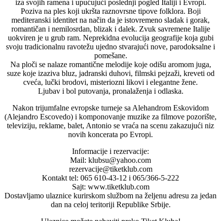
iza svojih ramena i upućujući poslednji pogled Italiji i Evropi.
Poziva na ples koji ukršta raznovrsne tipove folklora. Boji
mediteranski identitet na način da je istovremeno sladak i gorak,
romantičan i nemilosrdan, blizak i dalek. Zvuk savremene Italije
uokviren je u grub ram. Neprekidna evolucija geografije koja gubi
svoju tradicionalnu ravotežu ujedno stvarajući nove, parodoksalne i
pomešane.
Na ploči se nalaze romantične melodije koje odišu aromom juga,
suze koje izaziva bluz, jadranski duhovi, filmski pejzaži, kreveti od
cveća, lučki brodovi, misteriozni likovi i elegantne žene.
Ljubav i bol putovanja, pronalaženja i odlaska.
Nakon trijumfalne evropske turneje sa Alehandrom Eskovidom
(Alejandro Escovedo) i komponovanje muzike za filmove pozorište,
televiziju, reklame, balet, Antonio se vraća na scenu zakazujući niz
novih koncerata po Evropi.
Informacije i rezervacije:
Mail: klubsu@yahoo.com
rezervacije@tiketklub.com
Kontakt tel: 065 610-43-12 i 065/366-5-222
Sajt: www.tiketklub.com
Dostavljamo ulaznice kurirskom službom na željenu adresu za jedan
dan na celoj teritoriji Republike Srbije.