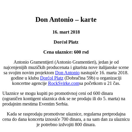
Don Antonio – karte
16. mart 2018
Dorćol Platz
Cena ulaznice: 600 rsd
Antonio Gramentijeri (Antonio Gramentieri), jedan je od
najcenjenijih muzičkih producenata i gitarista nove italijanske scene
sa svojim novim projektom
Don Antonio
nastupiće 16. marta 2018.
godine u klubu
Dorćol Platz
(Dobračina 59b) u organizaciji
koncertne agencije
RockSvirke.com
sa početkom u 21 čas.
Ulaznice se mogu kupiti po promotivnoj ceni od 600 dinara
(ograničen kontigent ulaznica dok se ne prodaju ili do 5. marta) na
prodajnim mestima Eventim Serbia.
Kada se rasprodaju promotivne ulaznice, regularna pretprodajna
cena do dana koncerta iznosiće 700 dinara, a na sam dan za ulaznicu
je potrebno izdvojiti 800 dinara.