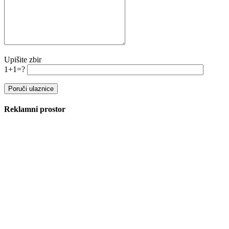
Upišite zbir
1+1=?
Reklamni prostor