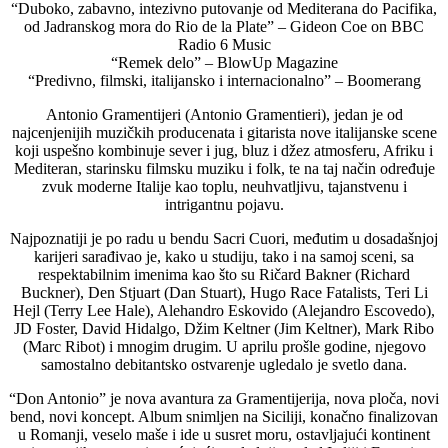
“Duboko, zabavno, intezivno putovanje od Mediterana do Pacifika,
od Jadranskog mora do Rio de la Plate” – Gideon Coe on BBC
Radio 6 Music
“Remek delo” – BlowUp Magazine
“Predivno, filmski, italijansko i internacionalno” – Boomerang
Antonio Gramentijeri (Antonio Gramentieri), jedan je od
najcenjenijih muzičkih producenata i gitarista nove italijanske scene
koji uspešno kombinuje sever i jug, bluz i džez atmosferu, Afriku i
Mediteran, starinsku filmsku muziku i folk, te na taj način određuje
zvuk moderne Italije kao toplu, neuhvatljivu, tajanstvenu i
intrigantnu pojavu.
Najpoznatiji je po radu u bendu Sacri Cuori, međutim u dosadašnjoj
karijeri sarađivao je, kako u studiju, tako i na samoj sceni, sa
respektabilnim imenima kao što su Ričard Bakner (Richard
Buckner), Den Stjuart (Dan Stuart), Hugo Race Fatalists, Teri Li
Hejl (Terry Lee Hale), Alehandro Eskovido (Alejandro Escovedo),
JD Foster, David Hidalgo, Džim Keltner (Jim Keltner), Mark Ribo
(Marc Ribot) i mnogim drugim. U aprilu prošle godine, njegovo
samostalno debitantsko ostvarenje ugledalo je svetlo dana.
“Don Antonio” je nova avantura za Gramentijerija, nova ploča, novi
bend, novi koncept. Album snimljen na Siciliji, konačno finalizovan
u Romanji, veselo maše i ide u susret moru, ostavljajući kontinent