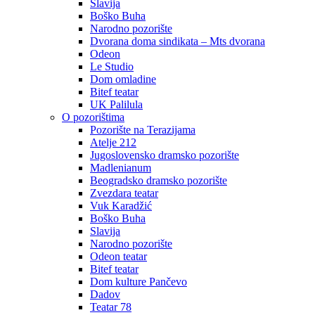
Slavija
Boško Buha
Narodno pozorište
Dvorana doma sindikata – Mts dvorana
Odeon
Le Studio
Dom omladine
Bitef teatar
UK Palilula
O pozorištima
Pozorište na Terazijama
Atelje 212
Jugoslovensko dramsko pozorište
Madlenianum
Beogradsko dramsko pozorište
Zvezdara teatar
Vuk Karadžić
Boško Buha
Slavija
Narodno pozorište
Odeon teatar
Bitef teatar
Dom kulture Pančevo
Dadov
Teatar 78