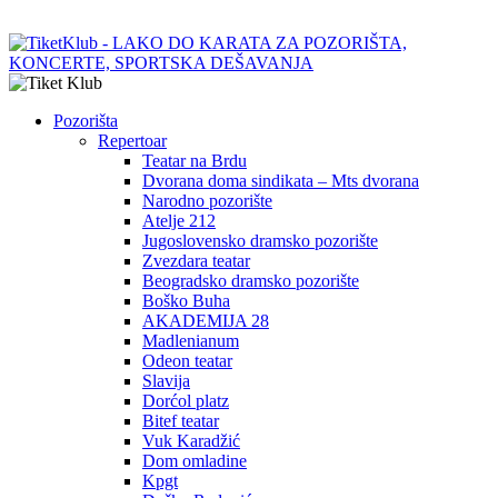
Pozorišta
Repertoar
Teatar na Brdu
Dvorana doma sindikata – Mts dvorana
Narodno pozorište
Atelje 212
Jugoslovensko dramsko pozorište
Zvezdara teatar
Beogradsko dramsko pozorište
Boško Buha
AKADEMIJA 28
Madlenianum
Odeon teatar
Slavija
Dorćol platz
Bitef teatar
Vuk Karadžić
Dom omladine
Kpgt