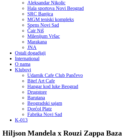
Aleksandar Nikolic
Hala sportova Novi Beograd
SRC Banjica
MGM teniski kompleks
Spens Novi Sad
Čair Niš
Milenijum Vršac
Marakana
JNA
Ostali dogadjaji
International
O nama
Klubovi
Udarnik Cafe Club Pančevo
Bitef Art Cafe
Hangar kod luke Beograd
Drugstore
Barutana
Beogradski sajam
Dorćol Platz
Fabrika Novi Sad
K-013
Hiljson Mandela x Rouzi Zappa Baza