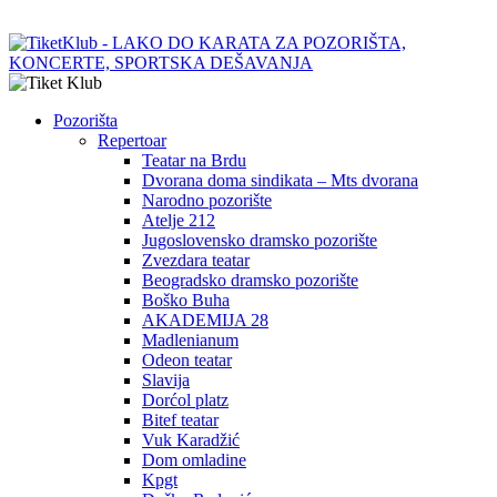
Pozorišta
Repertoar
Teatar na Brdu
Dvorana doma sindikata – Mts dvorana
Narodno pozorište
Atelje 212
Jugoslovensko dramsko pozorište
Zvezdara teatar
Beogradsko dramsko pozorište
Boško Buha
AKADEMIJA 28
Madlenianum
Odeon teatar
Slavija
Dorćol platz
Bitef teatar
Vuk Karadžić
Dom omladine
Kpgt