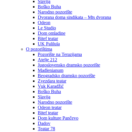
Slavija
Boško Buha
Narodno pozorište
Dvorana doma sindikata – Mts dvorana
Odeon
Le Studio
Dom omladine
Bitef teatar
UK Palilula
O pozorištima
Pozorište na Terazijama
Atelje 212
Jugoslovensko dramsko pozorište
Madlenianum
Beogradsko dramsko pozorište
Zvezdara teatar
Vuk Karadžić
Boško Buha
Slavija
Narodno pozorište
Odeon teatar
Bitef teatar
Dom kulture Pančevo
Dadov
Teatar 78