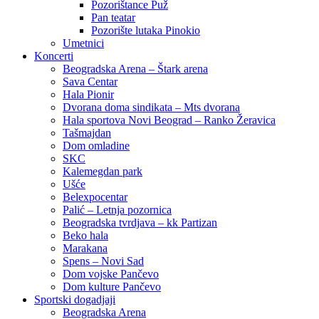
Pozorištance Puž
Pan teatar
Pozorište lutaka Pinokio
Umetnici
Koncerti
Beogradska Arena – Štark arena
Sava Centar
Hala Pionir
Dvorana doma sindikata – Mts dvorana
Hala sportova Novi Beograd – Ranko Žeravica
Tašmajdan
Dom omladine
SKC
Kalemegdan park
Ušće
Belexpocentar
Palić – Letnja pozornica
Beogradska tvrdjava – kk Partizan
Beko hala
Marakana
Spens – Novi Sad
Dom vojske Pančevo
Dom kulture Pančevo
Sportski dogadjaji
Beogradska Arena