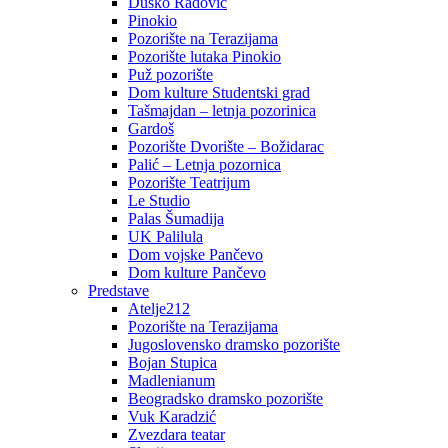
Duško Radović
Pinokio
Pozorište na Terazijama
Pozorište lutaka Pinokio
Puž pozorište
Dom kulture Studentski grad
Tašmajdan – letnja pozorinica
Gardoš
Pozorište Dvorište – Božidarac
Palić – Letnja pozornica
Pozorište Teatrijum
Le Studio
Palas Šumadija
UK Palilula
Dom vojske Pančevo
Dom kulture Pančevo
Predstave
Atelje212
Pozorište na Terazijama
Jugoslovensko dramsko pozorište
Bojan Stupica
Madlenianum
Beogradsko dramsko pozorište
Vuk Karadzić
Zvezdara teatar