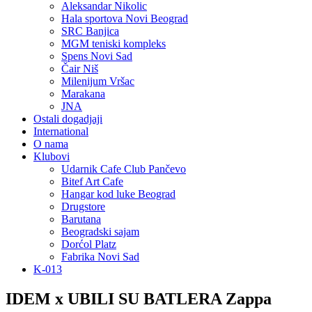
Aleksandar Nikolic
Hala sportova Novi Beograd
SRC Banjica
MGM teniski kompleks
Spens Novi Sad
Čair Niš
Milenijum Vršac
Marakana
JNA
Ostali dogadjaji
International
O nama
Klubovi
Udarnik Cafe Club Pančevo
Bitef Art Cafe
Hangar kod luke Beograd
Drugstore
Barutana
Beogradski sajam
Dorćol Platz
Fabrika Novi Sad
K-013
IDEM x UBILI SU BATLERA Zappa