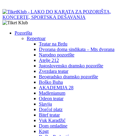
Pozorišta
Repertoar
Teatar na Brdu
Dvorana doma sindikata – Mts dvorana
Narodno pozorište
Atelje 212
Jugoslovensko dramsko pozorište
Zvezdara teatar
Beogradsko dramsko pozorište
Boško Buha
AKADEMIJA 28
Madlenianum
Odeon teatar
Slavija
Dorćol platz
Bitef teatar
Vuk Karadžić
Dom omladine
Kpgt