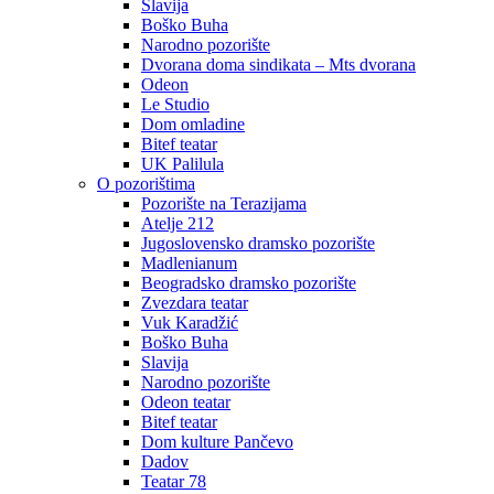
Slavija
Boško Buha
Narodno pozorište
Dvorana doma sindikata – Mts dvorana
Odeon
Le Studio
Dom omladine
Bitef teatar
UK Palilula
O pozorištima
Pozorište na Terazijama
Atelje 212
Jugoslovensko dramsko pozorište
Madlenianum
Beogradsko dramsko pozorište
Zvezdara teatar
Vuk Karadžić
Boško Buha
Slavija
Narodno pozorište
Odeon teatar
Bitef teatar
Dom kulture Pančevo
Dadov
Teatar 78