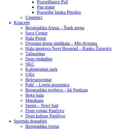
Pozorištance Puž
Pan teatar
Pozorište lutaka Pinokio
Umetnici
Koncerti
Beogradska Arena – Štark arena
Sava Centar
Hala Pionir
Dvorana doma sindikata – Mts dvorana
Hala sportova Novi Beograd – Ranko Žeravica
Tašmajdan
Dom omladine
SKC
Kalemegdan park
Ušće
Belexpocentar
Palić – Letnja pozornica
Beogradska tvrdjava – kk Partizan
Beko hala
Marakana
Spens – Novi Sad
Dom vojske Pančevo
Dom kulture Pančevo
Sportski dogadjaji
Beogradska Arena