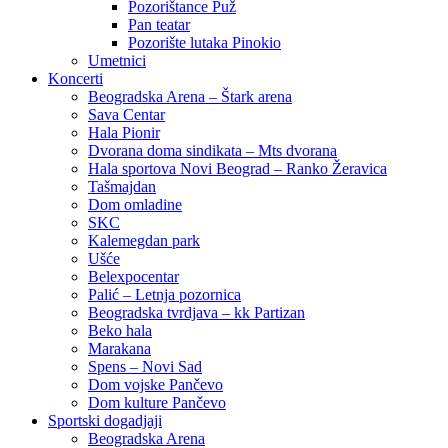
Pozorištance Puž
Pan teatar
Pozorište lutaka Pinokio
Umetnici
Koncerti
Beogradska Arena – Štark arena
Sava Centar
Hala Pionir
Dvorana doma sindikata – Mts dvorana
Hala sportova Novi Beograd – Ranko Žeravica
Tašmajdan
Dom omladine
SKC
Kalemegdan park
Ušće
Belexpocentar
Palić – Letnja pozornica
Beogradska tvrdjava – kk Partizan
Beko hala
Marakana
Spens – Novi Sad
Dom vojske Pančevo
Dom kulture Pančevo
Sportski dogadjaji
Beogradska Arena