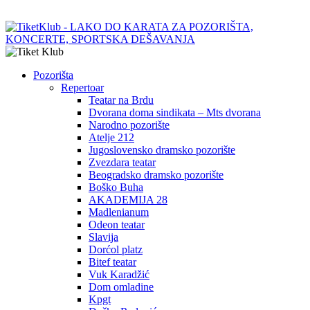
Pozorišta
Repertoar
Teatar na Brdu
Dvorana doma sindikata – Mts dvorana
Narodno pozorište
Atelje 212
Jugoslovensko dramsko pozorište
Zvezdara teatar
Beogradsko dramsko pozorište
Boško Buha
AKADEMIJA 28
Madlenianum
Odeon teatar
Slavija
Dorćol platz
Bitef teatar
Vuk Karadžić
Dom omladine
Kpgt