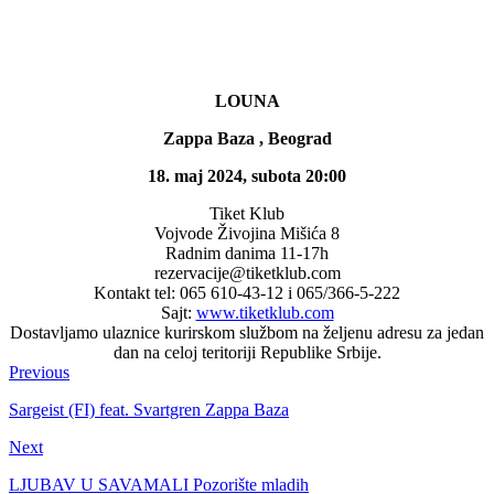
LOUNA
Zappa Baza , Beograd
18. maj 2024, subota 20:00
Tiket Klub
Vojvode Živojina Mišića 8
Radnim danima 11-17h
rezervacije@tiketklub.com
Kontakt tel: 065 610-43-12 i 065/366-5-222
Sajt:
www.tiketklub.com
Dostavljamo ulaznice kurirskom službom na željenu adresu za jedan
dan na celoj teritoriji Republike Srbije.
Previous
Sargeist (FI) feat. Svartgren Zappa Baza
Next
LJUBAV U SAVAMALI Pozorište mladih