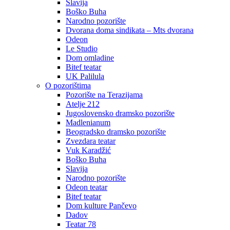
Slavija
Boško Buha
Narodno pozorište
Dvorana doma sindikata – Mts dvorana
Odeon
Le Studio
Dom omladine
Bitef teatar
UK Palilula
O pozorištima
Pozorište na Terazijama
Atelje 212
Jugoslovensko dramsko pozorište
Madlenianum
Beogradsko dramsko pozorište
Zvezdara teatar
Vuk Karadžić
Boško Buha
Slavija
Narodno pozorište
Odeon teatar
Bitef teatar
Dom kulture Pančevo
Dadov
Teatar 78