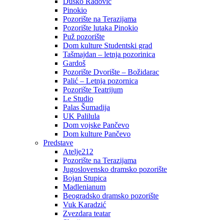
Duško Radović
Pinokio
Pozorište na Terazijama
Pozorište lutaka Pinokio
Puž pozorište
Dom kulture Studentski grad
Tašmajdan – letnja pozorinica
Gardoš
Pozorište Dvorište – Božidarac
Palić – Letnja pozornica
Pozorište Teatrijum
Le Studio
Palas Šumadija
UK Palilula
Dom vojske Pančevo
Dom kulture Pančevo
Predstave
Atelje212
Pozorište na Terazijama
Jugoslovensko dramsko pozorište
Bojan Stupica
Madlenianum
Beogradsko dramsko pozorište
Vuk Karadzić
Zvezdara teatar