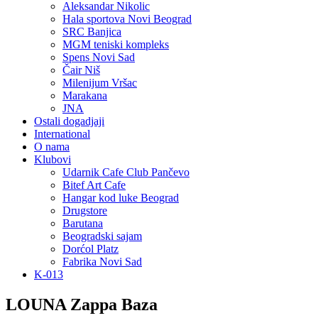
Aleksandar Nikolic
Hala sportova Novi Beograd
SRC Banjica
MGM teniski kompleks
Spens Novi Sad
Čair Niš
Milenijum Vršac
Marakana
JNA
Ostali dogadjaji
International
O nama
Klubovi
Udarnik Cafe Club Pančevo
Bitef Art Cafe
Hangar kod luke Beograd
Drugstore
Barutana
Beogradski sajam
Dorćol Platz
Fabrika Novi Sad
K-013
LOUNA Zappa Baza