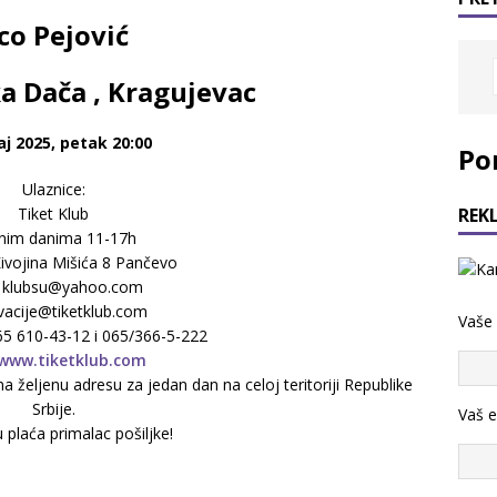
co Pejović
a Dača , Kragujevac
aj 2025, petak 20:00
Po
Ulaznice:
REK
Tiket Klub
nim danima 11-17h
ivojina Mišića 8 Pančevo
: klubsu@yahoo.com
vacije@tiketklub.com
Vaše
065 610-43-12 i 065/366-5-222
www.tiketklub.com
željenu adresu za jedan dan na celoj teritoriji Republike
Srbije.
Vaš e
 plaća primalac pošiljke!