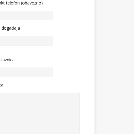
kt telefon (obavezno)
v događaja
ulaznica
ka