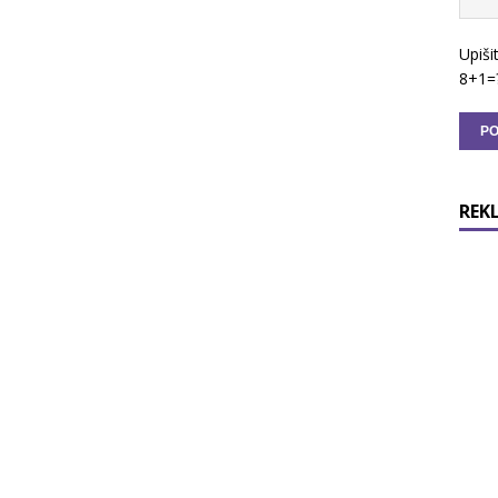
Upiši
8+1=
REK