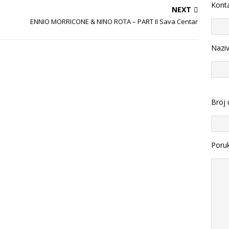
Konta
NEXT
ENNIO MORRICONE & NINO ROTA – PART II Sava Centar
Nazi
Broj 
Poru