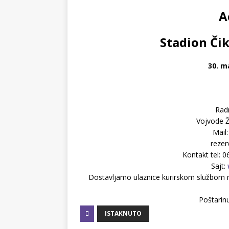
A
Stadion Čik
30. m
Rad
Vojvode Ž
Mail
rezer
Kontakt tel: 
Sajt:
Dostavljamo ulaznice kurirskom službom na 
Poštarinu
ISTAKNUTO