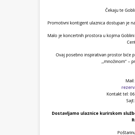
Čekaju te Gobli
Promotivni kontigent ulaznica dostupan je n
Malo je koncertnih prostora u kojima Goblini 
Cent
Ovaj posebno inspirativan prostor biće p
,,množinom” – pr
Mail
rezerv
Kontakt tel: 
Sajt
Dostavljamo ulaznice kurirskom službo
R
Poštarinu