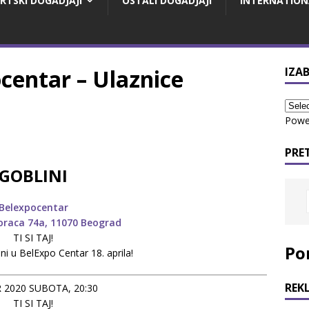
RTSKI DOGADJAJI
OSTALI DOGADJAJI
INTERNATION
centar – Ulaznice
IZAB
Powe
PRE
GOBLINI
Belexpocentar
oraca 74a, 11070 Beograd
TI SI TAJ!
Po
ni u BelExpo Centar 18. aprila!
REK
 2020 SUBOTA, 20:30
TI SI TAJ!