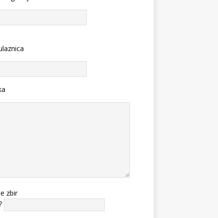
ulaznica
ka
te zbir
?