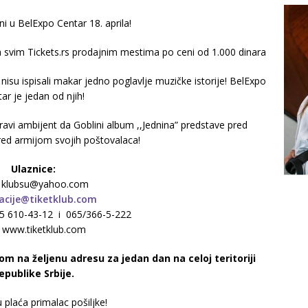
ni u BelExpo Centar 18. aprila!
a svim Tickets.rs prodajnim mestima po ceni od 1.000 dinara
nisu ispisali makar jedno poglavlje muzičke istorije! BelExpo
ar je jedan od njih!
ravi ambijent da Goblini album ,,Jednina” predstave pred
ed armijom svojih poštovalaca!
Ulaznice:
: klubsu@yahoo.com
acije@tiketklub.com
065 610-43-12 i 065/366-5-222
: www.tiketklub.com
m na željenu adresu za jedan dan na celoj teritoriji
epublike Srbije.
 plaća primalac pošiljke!