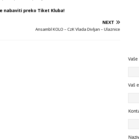
 nabaviti preko Tiket Kluba!
NEXT
Ansambl KOLO – CzK Vlada Divljan – Ulaznice
Vaše
Vaš e
Konta
Nazi