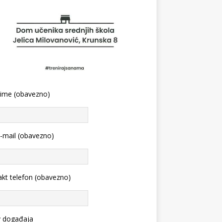
 ime (obavezno)
-mail (obavezno)
kt telefon (obavezno)
v događaja