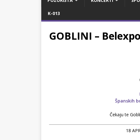
POZORIŠTA
KONCERTI
SPO
K-013
GOBLINI – Belexpo
Španskih b
Čekaju te Gobli
18 APR