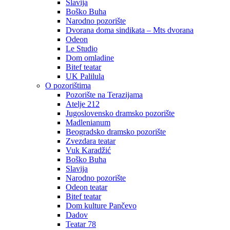
Slavija
Boško Buha
Narodno pozorište
Dvorana doma sindikata – Mts dvorana
Odeon
Le Studio
Dom omladine
Bitef teatar
UK Palilula
O pozorištima
Pozorište na Terazijama
Atelje 212
Jugoslovensko dramsko pozorište
Madlenianum
Beogradsko dramsko pozorište
Zvezdara teatar
Vuk Karadžić
Boško Buha
Slavija
Narodno pozorište
Odeon teatar
Bitef teatar
Dom kulture Pančevo
Dadov
Teatar 78