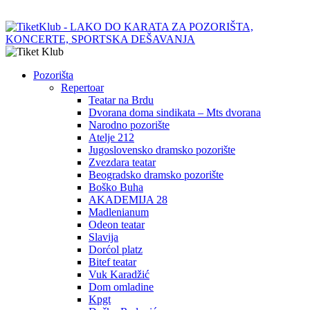
Pozorišta
Repertoar
Teatar na Brdu
Dvorana doma sindikata – Mts dvorana
Narodno pozorište
Atelje 212
Jugoslovensko dramsko pozorište
Zvezdara teatar
Beogradsko dramsko pozorište
Boško Buha
AKADEMIJA 28
Madlenianum
Odeon teatar
Slavija
Dorćol platz
Bitef teatar
Vuk Karadžić
Dom omladine
Kpgt