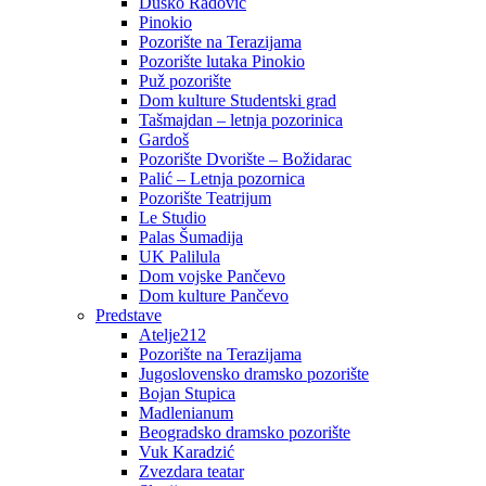
Duško Radović
Pinokio
Pozorište na Terazijama
Pozorište lutaka Pinokio
Puž pozorište
Dom kulture Studentski grad
Tašmajdan – letnja pozorinica
Gardoš
Pozorište Dvorište – Božidarac
Palić – Letnja pozornica
Pozorište Teatrijum
Le Studio
Palas Šumadija
UK Palilula
Dom vojske Pančevo
Dom kulture Pančevo
Predstave
Atelje212
Pozorište na Terazijama
Jugoslovensko dramsko pozorište
Bojan Stupica
Madlenianum
Beogradsko dramsko pozorište
Vuk Karadzić
Zvezdara teatar