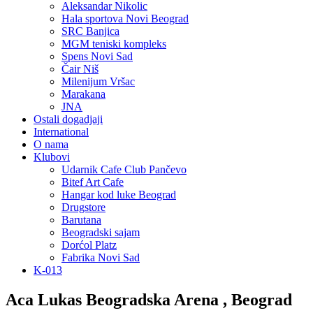
Aleksandar Nikolic
Hala sportova Novi Beograd
SRC Banjica
MGM teniski kompleks
Spens Novi Sad
Čair Niš
Milenijum Vršac
Marakana
JNA
Ostali dogadjaji
International
O nama
Klubovi
Udarnik Cafe Club Pančevo
Bitef Art Cafe
Hangar kod luke Beograd
Drugstore
Barutana
Beogradski sajam
Dorćol Platz
Fabrika Novi Sad
K-013
Aca Lukas Beogradska Arena , Beograd