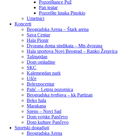
Pozorištance Puž
Pan teatar
Pozorište lutaka Pinokio
Umetnici
Koncerti
Beogradska Arena – Štark arena
Sava Centar
Hala Pionir
Dvorana doma sindikata – Mts dvorana
Hala sportova Novi Beograd – Ranko Žeravica
Tašmajdan
Dom omladine
SKC
Kalemegdan park
Ušće
Belexpocentar
Palić – Letnja pozornica
Beogradska tvrdjava – kk Partizan
Beko hala
Marakana
Spens – Novi Sad
Dom vojske Pančevo
Dom kulture Pančevo
Sportski dogadjaji
Beogradska Arena