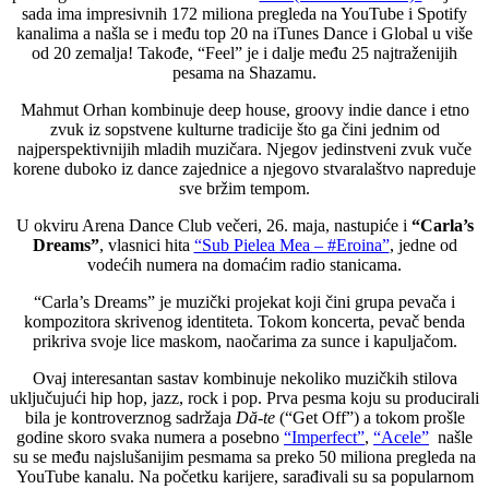
sada ima impresivnih 172 miliona pregleda na YouTube i Spotify
kanalima a našla se i među top 20 na iTunes Dance i Global u više
od 20 zemalja! Takođe, “Feel” je i dalje među 25 najtraženijih
pesama na Shazamu.
Mahmut Orhan kombinuje deep house, groovy indie dance i etno
zvuk iz sopstvene kulturne tradicije što ga čini jednim od
najperspektivnijih mladih muzičara. Njegov jedinstveni zvuk vuče
korene duboko iz dance zajednice a njegovo stvaralaštvo napreduje
sve bržim tempom.
U okviru Arena Dance Club večeri, 26. maja, nastupiće i
“Carla’s
Dreams”
, vlasnici hita
“Sub Pielea Mea – #Eroina”
, jedne od
vodećih numera na domaćim radio stanicama.
“Carla’s Dreams” je muzički projekat koji čini grupa pevača i
kompozitora skrivenog identiteta. Tokom koncerta, pevač benda
prikriva svoje lice maskom, naočarima za sunce i kapuljačom.
Ovaj interesantan sastav kombinuje nekoliko muzičkih stilova
uključujući hip hop, jazz, rock i pop. Prva pesma koju su producirali
bila je kontroverznog sadržaja
Dă-te
(“Get Off”) a tokom prošle
godine skoro svaka numera a posebno
“Imperfect”
,
“Acele”
našle
su se među najslušanijim pesmama sa preko 50 miliona pregleda na
YouTube kanalu. Na početku karijere, sarađivali su sa popularnom