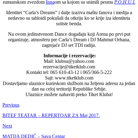
rumunskom zvezdom
Inna
om sa kojom su snimili pesmu
P.O.H.U.I.
Identitet “Carla’s Dreams” i dalje izaziva maštu fanova i medija a
nedavno su tabloidi pokušali da otkriju ko se krije iza identiteta
soliste benda.
Na ovom jedinstvenom Dance događaju koji Arena po prvi put
organizuje, atmosferu pre Carla’s Dream i DJ Mahmut Orhana,
zagrejaće DJ set TDI radija.
Informacije i rezervacije:
Mail: klubsu@yahoo.com
rezervacije@tiketklub.com
Kontakt tel: 065 610-43-12 i 065/366-5-222
Sajt: www.tiketklub.com
Dostavljamo ulaznice kurirskom službom na željenu adresu za jedan
dan na celoj teritoriji Republike Srbije.
Ulaznice možete nabaviti preko Tiket Kluba!
Previous
BITEF TEATAR – REPERTOAR ZA Maj 2017.
Next
MATIJA DEDIĆ – Sava Centar