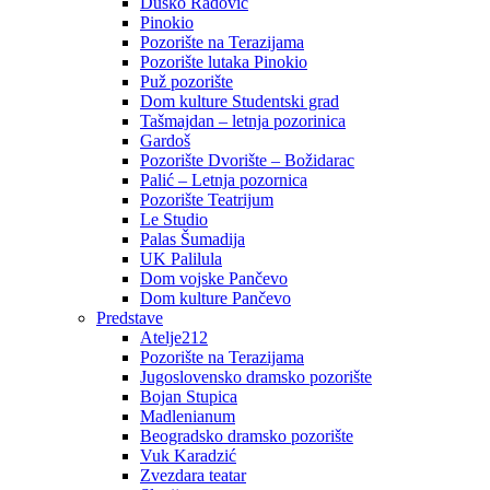
Duško Radović
Pinokio
Pozorište na Terazijama
Pozorište lutaka Pinokio
Puž pozorište
Dom kulture Studentski grad
Tašmajdan – letnja pozorinica
Gardoš
Pozorište Dvorište – Božidarac
Palić – Letnja pozornica
Pozorište Teatrijum
Le Studio
Palas Šumadija
UK Palilula
Dom vojske Pančevo
Dom kulture Pančevo
Predstave
Atelje212
Pozorište na Terazijama
Jugoslovensko dramsko pozorište
Bojan Stupica
Madlenianum
Beogradsko dramsko pozorište
Vuk Karadzić
Zvezdara teatar