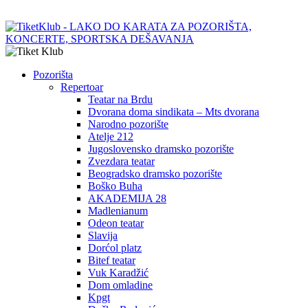
Pozorišta
Repertoar
Teatar na Brdu
Dvorana doma sindikata – Mts dvorana
Narodno pozorište
Atelje 212
Jugoslovensko dramsko pozorište
Zvezdara teatar
Beogradsko dramsko pozorište
Boško Buha
AKADEMIJA 28
Madlenianum
Odeon teatar
Slavija
Dorćol platz
Bitef teatar
Vuk Karadžić
Dom omladine
Kpgt