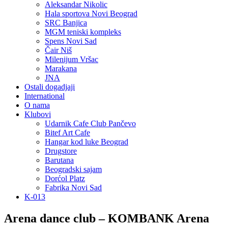
Aleksandar Nikolic
Hala sportova Novi Beograd
SRC Banjica
MGM teniski kompleks
Spens Novi Sad
Čair Niš
Milenijum Vršac
Marakana
JNA
Ostali dogadjaji
International
O nama
Klubovi
Udarnik Cafe Club Pančevo
Bitef Art Cafe
Hangar kod luke Beograd
Drugstore
Barutana
Beogradski sajam
Dorćol Platz
Fabrika Novi Sad
K-013
Arena dance club – KOMBANK Arena