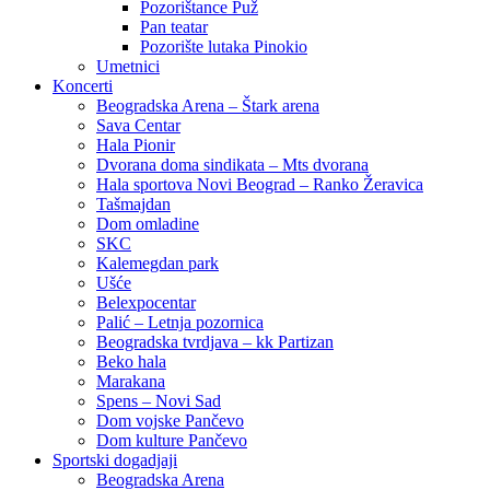
Pozorištance Puž
Pan teatar
Pozorište lutaka Pinokio
Umetnici
Koncerti
Beogradska Arena – Štark arena
Sava Centar
Hala Pionir
Dvorana doma sindikata – Mts dvorana
Hala sportova Novi Beograd – Ranko Žeravica
Tašmajdan
Dom omladine
SKC
Kalemegdan park
Ušće
Belexpocentar
Palić – Letnja pozornica
Beogradska tvrdjava – kk Partizan
Beko hala
Marakana
Spens – Novi Sad
Dom vojske Pančevo
Dom kulture Pančevo
Sportski dogadjaji
Beogradska Arena