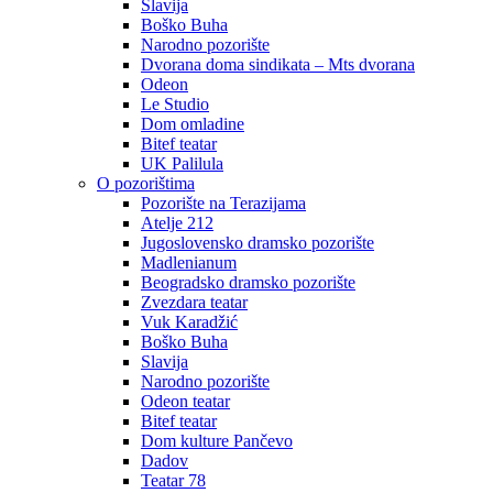
Slavija
Boško Buha
Narodno pozorište
Dvorana doma sindikata – Mts dvorana
Odeon
Le Studio
Dom omladine
Bitef teatar
UK Palilula
O pozorištima
Pozorište na Terazijama
Atelje 212
Jugoslovensko dramsko pozorište
Madlenianum
Beogradsko dramsko pozorište
Zvezdara teatar
Vuk Karadžić
Boško Buha
Slavija
Narodno pozorište
Odeon teatar
Bitef teatar
Dom kulture Pančevo
Dadov
Teatar 78