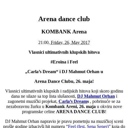
Arena dance club
KOMBANK Arena
21:00,
Friday, 26. May 2017
Vlasnici ultimativnih klupskih hitova
#Eroina i Feel
„Carla’s Dream“ i DJ Mahmut Orhan u
Arena Dance Clubu, 26. maja!
Vlasnici ultimativnih klupskih i radijskih hitova koji skoro godinu
dana ne silaze sa top lista slušanosti,
DJ Mahmut Orhan
i
zagonetni muzički projekat,
Carla’s Dream
s
, pobrinuće se za
nezaboravnu žurku u
Kombank Areni, 26. maja
u okviru nove
programske celine
ARENA DANCE CLUB
!
DJ Mahmut Orhan napravio je pravu pometnju na muzičkoj sceni
prošle godine izbacivši hit numeru “
Feel (fest. Sena Sener)”
koja do