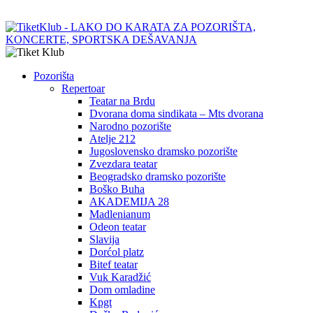
Pozorišta
Repertoar
Teatar na Brdu
Dvorana doma sindikata – Mts dvorana
Narodno pozorište
Atelje 212
Jugoslovensko dramsko pozorište
Zvezdara teatar
Beogradsko dramsko pozorište
Boško Buha
AKADEMIJA 28
Madlenianum
Odeon teatar
Slavija
Dorćol platz
Bitef teatar
Vuk Karadžić
Dom omladine
Kpgt