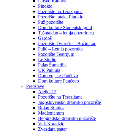
Duško Radović
Pinokio
Pozorište na Terazijama
Pozorište lutaka Pinokio
Puž pozorište
Dom kulture Studentski grad
Tašmajdan – letnja pozorinica
Gardoš
Pozorište Dvorište – Božidarac
Palić – Letnja pozornica
Pozorište Teatrijum
Le Studio
Palas Šumadija
UK Palilula
Dom vojske Pančevo
Dom kulture Pančevo
Predstave
Atelje212
Pozorište na Terazijama
Jugoslovensko dramsko pozorište
Bojan Stupica
Madlenianum
Beogradsko dramsko pozorište
Vuk Karadzić
Zvezdara teatar