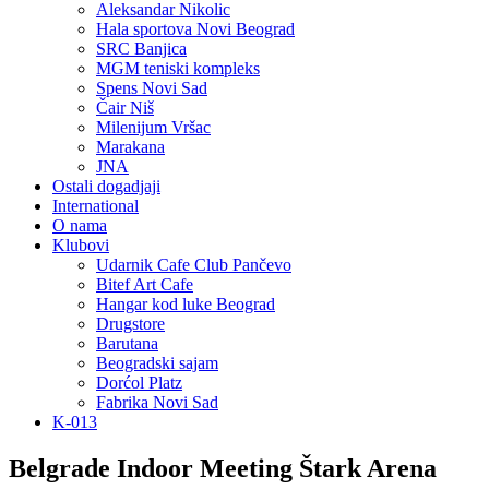
Aleksandar Nikolic
Hala sportova Novi Beograd
SRC Banjica
MGM teniski kompleks
Spens Novi Sad
Čair Niš
Milenijum Vršac
Marakana
JNA
Ostali dogadjaji
International
O nama
Klubovi
Udarnik Cafe Club Pančevo
Bitef Art Cafe
Hangar kod luke Beograd
Drugstore
Barutana
Beogradski sajam
Dorćol Platz
Fabrika Novi Sad
K-013
Belgrade Indoor Meeting Štark Arena