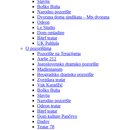
Slavija
Boško Buha
Narodno pozorište
Dvorana doma sindikata – Mts dvorana
Odeon
Le Studio
Dom omladine
Bitef teatar
UK Palilula
O pozorištima
Pozorište na Terazijama
Atelje 212
Jugoslovensko dramsko pozorište
Madlenianum
Beogradsko dramsko pozorište
Zvezdara teatar
Vuk Karadžić
Boško Buha
Slavija
Narodno pozorište
Odeon teatar
Bitef teatar
Dom kulture Pančevo
Dadov
Teatar 78