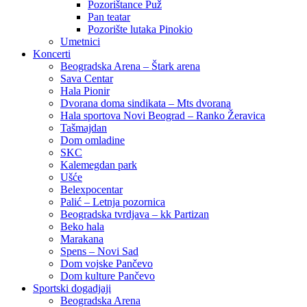
Pozorištance Puž
Pan teatar
Pozorište lutaka Pinokio
Umetnici
Koncerti
Beogradska Arena – Štark arena
Sava Centar
Hala Pionir
Dvorana doma sindikata – Mts dvorana
Hala sportova Novi Beograd – Ranko Žeravica
Tašmajdan
Dom omladine
SKC
Kalemegdan park
Ušće
Belexpocentar
Palić – Letnja pozornica
Beogradska tvrdjava – kk Partizan
Beko hala
Marakana
Spens – Novi Sad
Dom vojske Pančevo
Dom kulture Pančevo
Sportski dogadjaji
Beogradska Arena