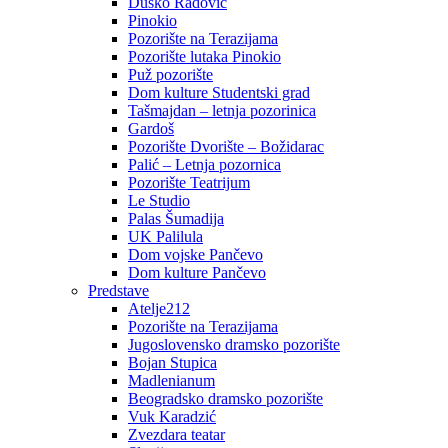
Duško Radović
Pinokio
Pozorište na Terazijama
Pozorište lutaka Pinokio
Puž pozorište
Dom kulture Studentski grad
Tašmajdan – letnja pozorinica
Gardoš
Pozorište Dvorište – Božidarac
Palić – Letnja pozornica
Pozorište Teatrijum
Le Studio
Palas Šumadija
UK Palilula
Dom vojske Pančevo
Dom kulture Pančevo
Predstave
Atelje212
Pozorište na Terazijama
Jugoslovensko dramsko pozorište
Bojan Stupica
Madlenianum
Beogradsko dramsko pozorište
Vuk Karadzić
Zvezdara teatar