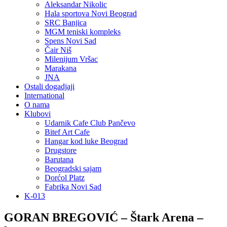
Aleksandar Nikolic
Hala sportova Novi Beograd
SRC Banjica
MGM teniski kompleks
Spens Novi Sad
Čair Niš
Milenijum Vršac
Marakana
JNA
Ostali dogadjaji
International
O nama
Klubovi
Udarnik Cafe Club Pančevo
Bitef Art Cafe
Hangar kod luke Beograd
Drugstore
Barutana
Beogradski sajam
Dorćol Platz
Fabrika Novi Sad
K-013
GORAN BREGOVIĆ – Štark Arena –