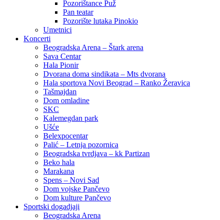
Pozorištance Puž
Pan teatar
Pozorište lutaka Pinokio
Umetnici
Koncerti
Beogradska Arena – Štark arena
Sava Centar
Hala Pionir
Dvorana doma sindikata – Mts dvorana
Hala sportova Novi Beograd – Ranko Žeravica
Tašmajdan
Dom omladine
SKC
Kalemegdan park
Ušće
Belexpocentar
Palić – Letnja pozornica
Beogradska tvrdjava – kk Partizan
Beko hala
Marakana
Spens – Novi Sad
Dom vojske Pančevo
Dom kulture Pančevo
Sportski dogadjaji
Beogradska Arena