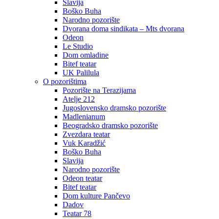
Slavija
Boško Buha
Narodno pozorište
Dvorana doma sindikata – Mts dvorana
Odeon
Le Studio
Dom omladine
Bitef teatar
UK Palilula
O pozorištima
Pozorište na Terazijama
Atelje 212
Jugoslovensko dramsko pozorište
Madlenianum
Beogradsko dramsko pozorište
Zvezdara teatar
Vuk Karadžić
Boško Buha
Slavija
Narodno pozorište
Odeon teatar
Bitef teatar
Dom kulture Pančevo
Dadov
Teatar 78