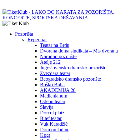
Pozorišta
Repertoar
Teatar na Brdu
Dvorana doma sindikata – Mts dvorana
Narodno pozorište
Atelje 212
Jugoslovensko dramsko pozorište
Zvezdara teatar
Beogradsko dramsko pozorište
Boško Buha
AKADEMIJA 28
Madlenianum
Odeon teatar
Slavija
Dorćol platz
Bitef teatar
Vuk Karadžić
Dom omladine
Kpgt