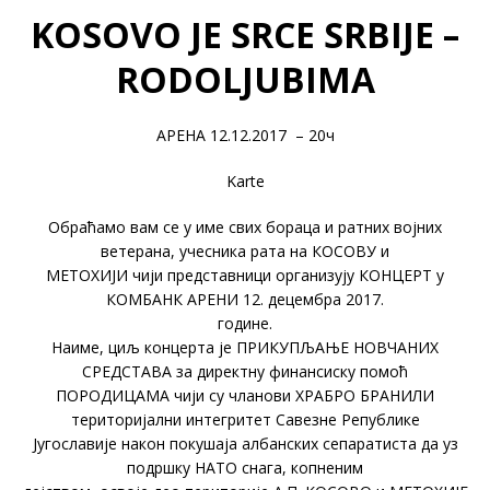
KOSOVO JE SRCE SRBIJE –
RODOLJUBIMA
АРЕНА 12.12.2017 – 20ч
Karte
Обраћамo вам се у име свих бораца и ратних војних
ветерана, учесника рата на КОСОВУ и
МЕТОХИЈИ чији представници организују КОНЦЕРТ у
КОМБАНК АРЕНИ 12. децембра 2017.
године.
Наиме, циљ концерта је ПРИКУПЉАЊЕ НОВЧАНИХ
СРЕДСТАВА за директну финансиску помоћ
ПОРОДИЦАМА чији су чланови ХРАБРО БРАНИЛИ
територијални интегритет Савезне Републике
Југославије након покушаја албанских сепаратиста да уз
подршку НАТО снага, копненим