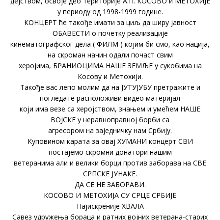
дејством, освоје део територије А.П. КОСОВО и МЕТОХИЈЕ
у периоду од 1998-1999 године.
КОНЦЕРТ ће такође имати за циљ да ширу јавност
ОБАВЕСТИ о почетку реализације
кинематографског дела ( ФИЛМ ) којим би смо, као нација,
на скроман начин одали почаст свим
херојима, БРАНИОЦИМА НАШЕ ЗЕМЉЕ у сукобима на
Косову и Метохији.
Такође вас лепо молим да на ЈУТУЈУБУ претражите и
погледате расположиви видео материјал
који има везе са херојством, знањем и умећем НАШЕ
ВОЈСКЕ у неравноправној борби са
агресором на заједничку нам Србију.
Куповином карата за овај ХУМАНИ концерт СВИ
постајемо скромни донатори нашим
ветеранима али и велики борци против заборава на СВЕ
СРПСКЕ ЈУНАКЕ.
ДА СЕ НЕ ЗАБОРАВИ.
КОСОВО И МЕТОХИЈА СУ СРЦЕ СРБИЈЕ
Најискреније ХВАЛА
Савез удружења бораца и ратних војних ветерана-старих