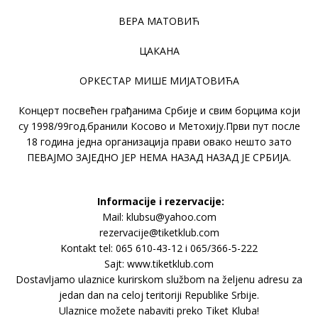
ВЕРА МАТОВИЋ
ЦАКАНА
ОРКЕСТАР МИШЕ МИЈАТОВИЋА
Концерт посвећен грађанима Србије и свим борцима који
су 1998/99год.бранили Косово и Метохију.Први пут после
18 година једна организација прави овако нешто зато
ПЕВАЈМО ЗАЈЕДНО ЈЕР НЕМА НАЗАД НАЗАД ЈЕ СРБИЈА.
Informacije i rezervacije:
Mail: klubsu@yahoo.com
rezervacije@tiketklub.com
Kontakt tel: 065 610-43-12 i 065/366-5-222
Sajt: www.tiketklub.com
Dostavljamo ulaznice kurirskom službom na željenu adresu za
jedan dan na celoj teritoriji Republike Srbije.
Ulaznice možete nabaviti preko Tiket Kluba!