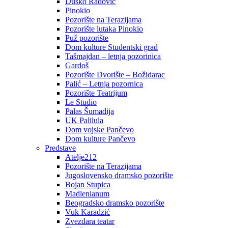
Duško Radović
Pinokio
Pozorište na Terazijama
Pozorište lutaka Pinokio
Puž pozorište
Dom kulture Studentski grad
Tašmajdan – letnja pozorinica
Gardoš
Pozorište Dvorište – Božidarac
Palić – Letnja pozornica
Pozorište Teatrijum
Le Studio
Palas Šumadija
UK Palilula
Dom vojske Pančevo
Dom kulture Pančevo
Predstave
Atelje212
Pozorište na Terazijama
Jugoslovensko dramsko pozorište
Bojan Stupica
Madlenianum
Beogradsko dramsko pozorište
Vuk Karadzić
Zvezdara teatar