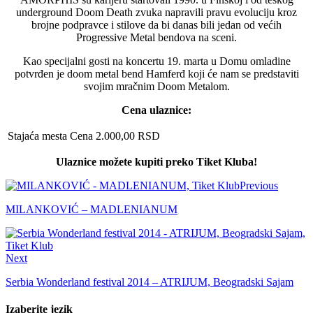
underground Doom Death zvuka napravili pravu evoluciju kroz
brojne podpravce i stilove da bi danas bili jedan od većih
Progressive Metal bendova na sceni.
Kao specijalni gosti na koncertu 19. marta u Domu omladine
potvrđen je doom metal bend Hamferđ koji će nam se predstaviti
svojim mračnim Doom Metalom.
Cena ulaznice:
Stajaća mesta
Cena
2.000,00 RSD
Ulaznice možete kupiti preko Tiket Kluba!
Previous
MILANKOVIĆ – MADLENIANUM
Next
Serbia Wonderland festival 2014 – ATRIJUM, Beogradski Sajam
Izaberite jezik