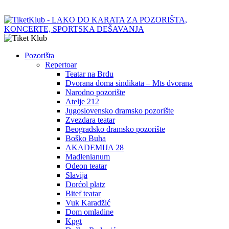
Pozorišta
Repertoar
Teatar na Brdu
Dvorana doma sindikata – Mts dvorana
Narodno pozorište
Atelje 212
Jugoslovensko dramsko pozorište
Zvezdara teatar
Beogradsko dramsko pozorište
Boško Buha
AKADEMIJA 28
Madlenianum
Odeon teatar
Slavija
Dorćol platz
Bitef teatar
Vuk Karadžić
Dom omladine
Kpgt