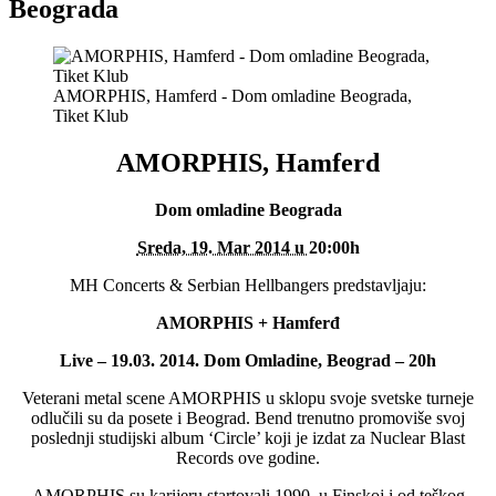
Beograda
AMORPHIS, Hamferd - Dom omladine Beograda,
Tiket Klub
AMORPHIS, Hamferd
Dom omladine Beograda
Sreda, 19. Mar 2014 u
20:00h
MH Concerts & Serbian Hellbangers predstavljaju:
AMORPHIS + Hamferđ
Live – 19.03. 2014. Dom Omladine, Beograd – 20h
Veterani metal scene AMORPHIS u sklopu svoje svetske turneje
odlučili su da posete i Beograd. Bend trenutno promoviše svoj
poslednji studijski album ‘Circle’ koji je izdat za Nuclear Blast
Records ove godine.
AMORPHIS su karijeru startovali 1990. u Finskoj i od teškog