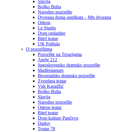
Slavija
Boško Buha
Narodno pozorište
Dvorana doma sindikata – Mts dvorana
Odeon
Le Studio
Dom omladine
Bitef teatar
UK Palilula
O pozorištima
Pozorište na Terazijama
Atelje 212
Jugoslovensko dramsko pozorište
Madlenianum
Beogradsko dramsko pozorište
Zvezdara teatar
Vuk Karadžić
Boško Buha
Slavija
Narodno pozorište
Odeon teatar
Bitef teatar
Dom kulture Pančevo
Dadov
Teatar 78