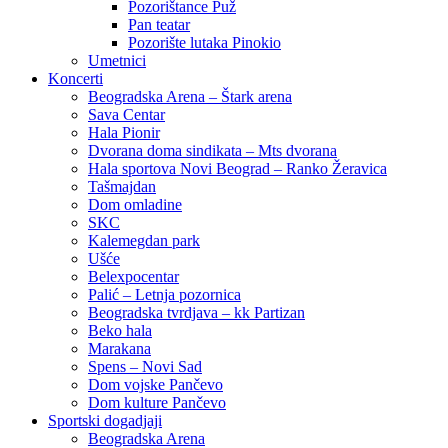
Pozorištance Puž
Pan teatar
Pozorište lutaka Pinokio
Umetnici
Koncerti
Beogradska Arena – Štark arena
Sava Centar
Hala Pionir
Dvorana doma sindikata – Mts dvorana
Hala sportova Novi Beograd – Ranko Žeravica
Tašmajdan
Dom omladine
SKC
Kalemegdan park
Ušće
Belexpocentar
Palić – Letnja pozornica
Beogradska tvrdjava – kk Partizan
Beko hala
Marakana
Spens – Novi Sad
Dom vojske Pančevo
Dom kulture Pančevo
Sportski dogadjaji
Beogradska Arena