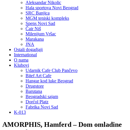
Aleksandar Nikolic
Hala sportova Novi Beograd
SRC Banjica
MGM teniski kompleks
Spens Novi Sad
Čair Niš
Milenijum Vršac
Marakana
JNA
Ostali dogadjaji
International
O nama
Klubovi
Udarnik Cafe Club Pančevo
Bitef Art Cafe
Hangar kod luke Beograd
Drugstore
Barutana
Beogradski sajam
Dorćol Platz
Fabrika Novi Sad
K-013
AMORPHIS, Hamferd – Dom omladine