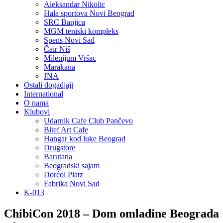
Aleksandar Nikolic
Hala sportova Novi Beograd
SRC Banjica
MGM teniski kompleks
Spens Novi Sad
Čair Niš
Milenijum Vršac
Marakana
JNA
Ostali dogadjaji
International
O nama
Klubovi
Udarnik Cafe Club Pančevo
Bitef Art Cafe
Hangar kod luke Beograd
Drugstore
Barutana
Beogradski sajam
Dorćol Platz
Fabrika Novi Sad
K-013
ChibiCon 2018 – Dom omladine Beograda