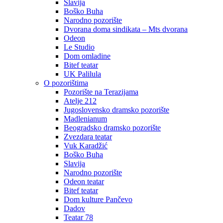
Slavija
Boško Buha
Narodno pozorište
Dvorana doma sindikata – Mts dvorana
Odeon
Le Studio
Dom omladine
Bitef teatar
UK Palilula
O pozorištima
Pozorište na Terazijama
Atelje 212
Jugoslovensko dramsko pozorište
Madlenianum
Beogradsko dramsko pozorište
Zvezdara teatar
Vuk Karadžić
Boško Buha
Slavija
Narodno pozorište
Odeon teatar
Bitef teatar
Dom kulture Pančevo
Dadov
Teatar 78