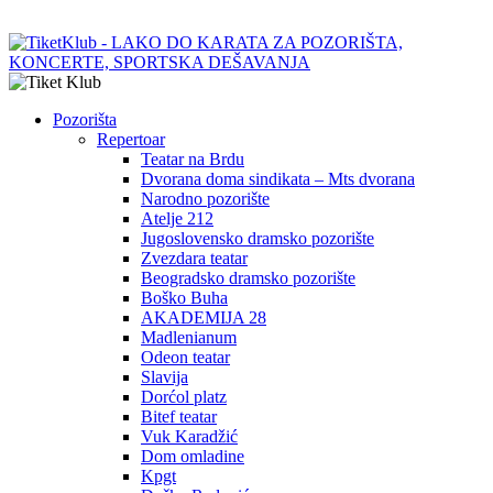
Pozorišta
Repertoar
Teatar na Brdu
Dvorana doma sindikata – Mts dvorana
Narodno pozorište
Atelje 212
Jugoslovensko dramsko pozorište
Zvezdara teatar
Beogradsko dramsko pozorište
Boško Buha
AKADEMIJA 28
Madlenianum
Odeon teatar
Slavija
Dorćol platz
Bitef teatar
Vuk Karadžić
Dom omladine
Kpgt