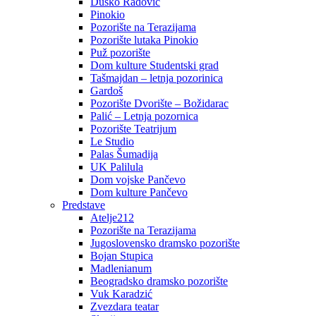
Duško Radović
Pinokio
Pozorište na Terazijama
Pozorište lutaka Pinokio
Puž pozorište
Dom kulture Studentski grad
Tašmajdan – letnja pozorinica
Gardoš
Pozorište Dvorište – Božidarac
Palić – Letnja pozornica
Pozorište Teatrijum
Le Studio
Palas Šumadija
UK Palilula
Dom vojske Pančevo
Dom kulture Pančevo
Predstave
Atelje212
Pozorište na Terazijama
Jugoslovensko dramsko pozorište
Bojan Stupica
Madlenianum
Beogradsko dramsko pozorište
Vuk Karadzić
Zvezdara teatar