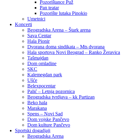
Pozorištance Puž
Pan teatar
Pozorište lutaka Pinokio
Umetnici
Koncerti
Beogradska Arena – Štark arena
Sava Centar
Hala Pionir
Dvorana doma sindikata – Mts dvorana
Hala sportova Novi Beograd – Ranko Žeravica
Tašmajdan
Dom omladine
SKC
Kalemegdan park
Ušće
Belexpocentar
Palić – Letnja pozornica
Beogradska tvrdjava – kk Partizan
Beko hala
Marakana
Spens – Novi Sad
Dom vojske Pančevo
Dom kulture Pančevo
Sportski dogadjaji
Beogradska Arena