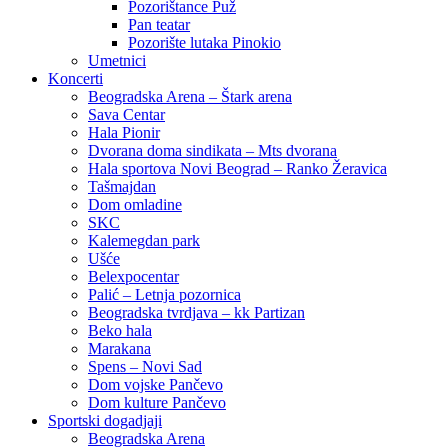
Pozorištance Puž
Pan teatar
Pozorište lutaka Pinokio
Umetnici
Koncerti
Beogradska Arena – Štark arena
Sava Centar
Hala Pionir
Dvorana doma sindikata – Mts dvorana
Hala sportova Novi Beograd – Ranko Žeravica
Tašmajdan
Dom omladine
SKC
Kalemegdan park
Ušće
Belexpocentar
Palić – Letnja pozornica
Beogradska tvrdjava – kk Partizan
Beko hala
Marakana
Spens – Novi Sad
Dom vojske Pančevo
Dom kulture Pančevo
Sportski dogadjaji
Beogradska Arena