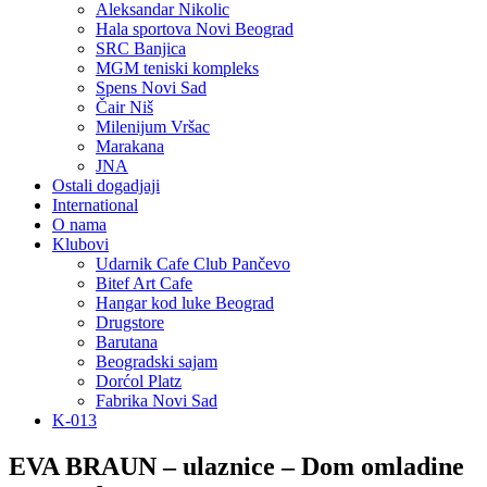
Aleksandar Nikolic
Hala sportova Novi Beograd
SRC Banjica
MGM teniski kompleks
Spens Novi Sad
Čair Niš
Milenijum Vršac
Marakana
JNA
Ostali dogadjaji
International
O nama
Klubovi
Udarnik Cafe Club Pančevo
Bitef Art Cafe
Hangar kod luke Beograd
Drugstore
Barutana
Beogradski sajam
Dorćol Platz
Fabrika Novi Sad
K-013
EVA BRAUN – ulaznice – Dom omladine