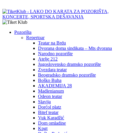
Pozorišta
Repertoar
Teatar na Brdu
Dvorana doma sindikata – Mts dvorana
Narodno pozorište
Atelje 212
Jugoslovensko dramsko pozorište
Zvezdara teatar
Beogradsko dramsko pozorište
Boško Buha
AKADEMIJA 28
Madlenianum
Odeon teatar
Slavija
Dorćol platz
Bitef teatar
Vuk Karadžić
Dom omladine
Kpgt