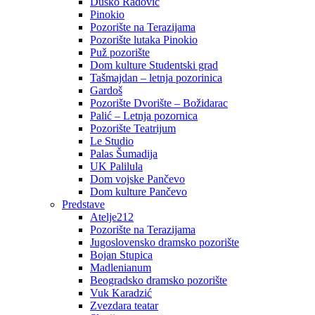
Duško Radović
Pinokio
Pozorište na Terazijama
Pozorište lutaka Pinokio
Puž pozorište
Dom kulture Studentski grad
Tašmajdan – letnja pozorinica
Gardoš
Pozorište Dvorište – Božidarac
Palić – Letnja pozornica
Pozorište Teatrijum
Le Studio
Palas Šumadija
UK Palilula
Dom vojske Pančevo
Dom kulture Pančevo
Predstave
Atelje212
Pozorište na Terazijama
Jugoslovensko dramsko pozorište
Bojan Stupica
Madlenianum
Beogradsko dramsko pozorište
Vuk Karadzić
Zvezdara teatar