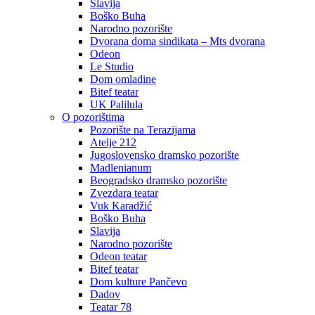
Slavija
Boško Buha
Narodno pozorište
Dvorana doma sindikata – Mts dvorana
Odeon
Le Studio
Dom omladine
Bitef teatar
UK Palilula
O pozorištima
Pozorište na Terazijama
Atelje 212
Jugoslovensko dramsko pozorište
Madlenianum
Beogradsko dramsko pozorište
Zvezdara teatar
Vuk Karadžić
Boško Buha
Slavija
Narodno pozorište
Odeon teatar
Bitef teatar
Dom kulture Pančevo
Dadov
Teatar 78