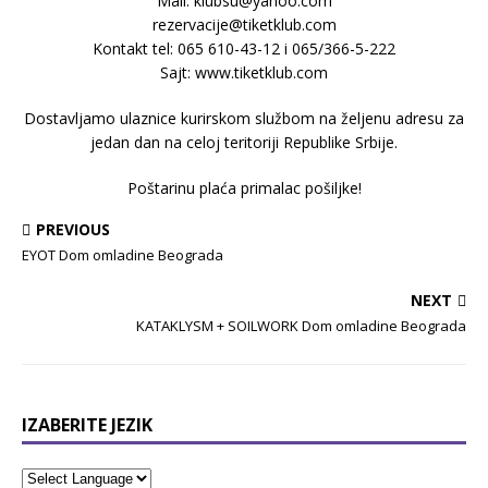
Mail: klubsu@yahoo.com
rezervacije@tiketklub.com
Kontakt tel: 065 610-43-12 i 065/366-5-222
Sajt: www.tiketklub.com
Dostavljamo ulaznice kurirskom službom na željenu adresu za
jedan dan na celoj teritoriji Republike Srbije.
Poštarinu plaća primalac pošiljke!
PREVIOUS
EYOT Dom omladine Beograda
NEXT
KATAKLYSM + SOILWORK Dom omladine Beograda
IZABERITE JEZIK