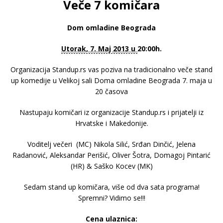
Veče 7 komičara
Dom omladine Beograda
Utorak, 7. Maj 2013 u
20:00h.
Organizacija Standup.rs vas poziva na tradicionalno veče stand
up komedije u Velikoj sali Doma omladine Beograda 7. maja u
20 časova
Nastupaju komičari iz organizacije Standup.rs i prijatelji iz
Hrvatske i Makedonije.
Voditelj večeri (MC) Nikola Silić, Srđan Dinčić, Jelena
Radanović, Aleksandar Perišić, Oliver Šotra, Domagoj Pintarić
(HR) & Saško Kocev (MK)
Sedam stand up komičara, više od dva sata programa!
Spremni? Vidimo se!!!
Cena ulaznica: