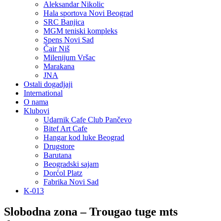
Aleksandar Nikolic
Hala sportova Novi Beograd
SRC Banjica
MGM teniski kompleks
Spens Novi Sad
Čair Niš
Milenijum Vršac
Marakana
JNA
Ostali dogadjaji
International
O nama
Klubovi
Udarnik Cafe Club Pančevo
Bitef Art Cafe
Hangar kod luke Beograd
Drugstore
Barutana
Beogradski sajam
Dorćol Platz
Fabrika Novi Sad
K-013
Slobodna zona – Trougao tuge mts