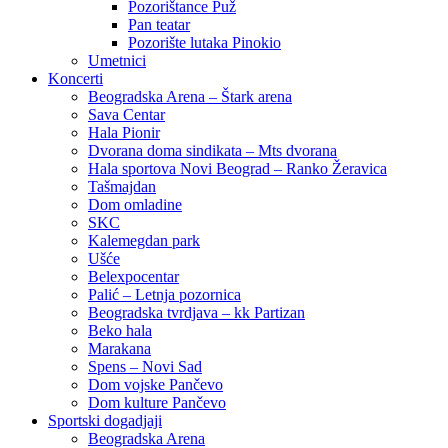
Pozorištance Puž
Pan teatar
Pozorište lutaka Pinokio
Umetnici
Koncerti
Beogradska Arena – Štark arena
Sava Centar
Hala Pionir
Dvorana doma sindikata – Mts dvorana
Hala sportova Novi Beograd – Ranko Žeravica
Tašmajdan
Dom omladine
SKC
Kalemegdan park
Ušće
Belexpocentar
Palić – Letnja pozornica
Beogradska tvrdjava – kk Partizan
Beko hala
Marakana
Spens – Novi Sad
Dom vojske Pančevo
Dom kulture Pančevo
Sportski dogadjaji
Beogradska Arena