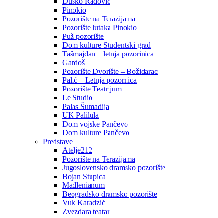
Duško Radović
Pinokio
Pozorište na Terazijama
Pozorište lutaka Pinokio
Puž pozorište
Dom kulture Studentski grad
Tašmajdan – letnja pozorinica
Gardoš
Pozorište Dvorište – Božidarac
Palić – Letnja pozornica
Pozorište Teatrijum
Le Studio
Palas Šumadija
UK Palilula
Dom vojske Pančevo
Dom kulture Pančevo
Predstave
Atelje212
Pozorište na Terazijama
Jugoslovensko dramsko pozorište
Bojan Stupica
Madlenianum
Beogradsko dramsko pozorište
Vuk Karadzić
Zvezdara teatar