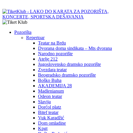
Pozorišta
Repertoar
Teatar na Brdu
Dvorana doma sindikata – Mts dvorana
Narodno pozorište
Atelje 212
Jugoslovensko dramsko pozorište
Zvezdara teatar
Beogradsko dramsko pozorište
Boško Buha
AKADEMIJA 28
Madlenianum
Odeon teatar
Slavija
Dorćol platz
Bitef teatar
Vuk Karadžić
Dom omladine
Kpgt