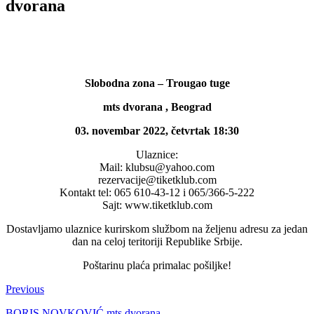
dvorana
Slobodna zona – Trougao tuge
mts dvorana , Beograd
03. novembar 2022, četvrtak 18:30
Ulaznice:
Mail: klubsu@yahoo.com
rezervacije@tiketklub.com
Kontakt tel: 065 610-43-12 i 065/366-5-222
Sajt: www.tiketklub.com
Dostavljamo ulaznice kurirskom službom na željenu adresu za jedan
dan na celoj teritoriji Republike Srbije.
Poštarinu plaća primalac pošiljke!
Previous
BORIS NOVKOVIĆ mts dvorana