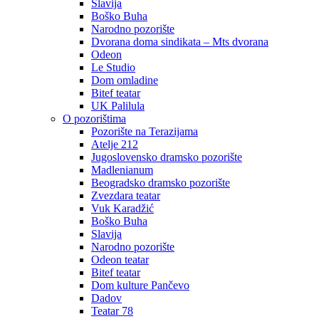
Slavija
Boško Buha
Narodno pozorište
Dvorana doma sindikata – Mts dvorana
Odeon
Le Studio
Dom omladine
Bitef teatar
UK Palilula
O pozorištima
Pozorište na Terazijama
Atelje 212
Jugoslovensko dramsko pozorište
Madlenianum
Beogradsko dramsko pozorište
Zvezdara teatar
Vuk Karadžić
Boško Buha
Slavija
Narodno pozorište
Odeon teatar
Bitef teatar
Dom kulture Pančevo
Dadov
Teatar 78