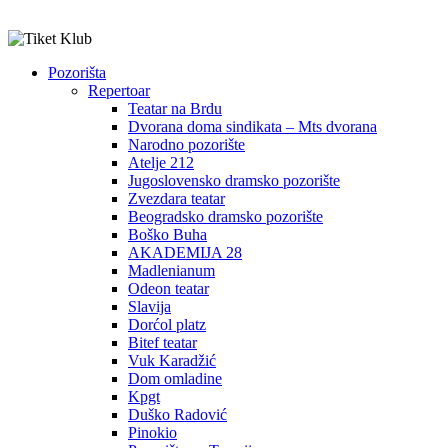
Pozorišta
Repertoar
Teatar na Brdu
Dvorana doma sindikata – Mts dvorana
Narodno pozorište
Atelje 212
Jugoslovensko dramsko pozorište
Zvezdara teatar
Beogradsko dramsko pozorište
Boško Buha
AKADEMIJA 28
Madlenianum
Odeon teatar
Slavija
Dorćol platz
Bitef teatar
Vuk Karadžić
Dom omladine
Kpgt
Duško Radović
Pinokio