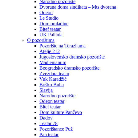
Narodno pozorište
Dvorana doma sindikata – Mts dvorana
Odeon
Le Studio
Dom omladine
Bitef teatar
UK Palilula
O pozorištima
Pozorište na Terazijama
Atelje 212
Jugoslovensko dramsko pozorište
Madlenianum
Beogradsko dramsko pozorište
Zvezdara teatar
Vuk Karadžić
Boško Buha
Slavija
Narodno pozorište
Odeon teatar
Bitef teatar
Dom kulture Pančevo
Dadov
Teatar 78
Pozorištance Puž
Pan teatar