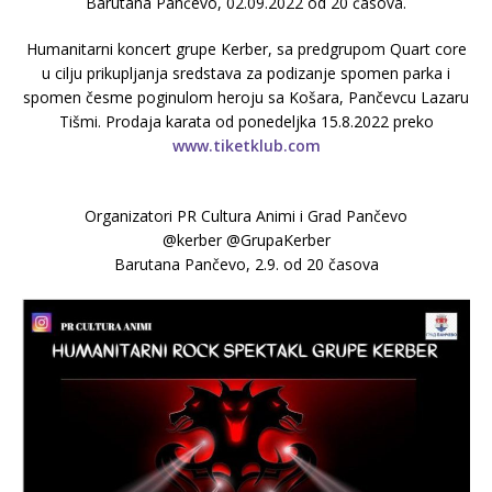
Barutana Pančevo, 02.09.2022 od 20 časova.
Humanitarni koncert grupe Kerber, sa predgrupom Quart core
u cilju prikupljanja sredstava za podizanje spomen parka i
spomen česme poginulom heroju sa Košara, Pančevcu Lazaru
Tišmi. Prodaja karata od ponedeljka 15.8.2022 preko
www.tiketklub.com
Organizatori PR Cultura Animi i Grad Pančevo
@kerber @GrupaKerber
Barutana Pančevo, 2.9. od 20 časova