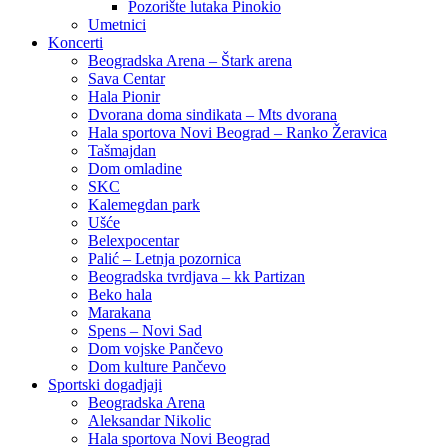
Pozorište lutaka Pinokio
Umetnici
Koncerti
Beogradska Arena – Štark arena
Sava Centar
Hala Pionir
Dvorana doma sindikata – Mts dvorana
Hala sportova Novi Beograd – Ranko Žeravica
Tašmajdan
Dom omladine
SKC
Kalemegdan park
Ušće
Belexpocentar
Palić – Letnja pozornica
Beogradska tvrdjava – kk Partizan
Beko hala
Marakana
Spens – Novi Sad
Dom vojske Pančevo
Dom kulture Pančevo
Sportski dogadjaji
Beogradska Arena
Aleksandar Nikolic
Hala sportova Novi Beograd