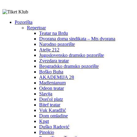
Pozorišta
Repertoar
Teatar na Brdu
Dvorana doma sindikata – Mts dvorana
Narodno pozorište
Atelje 212
Jugoslovensko dramsko pozorište
Zvezdara teatar
Beogradsko dramsko pozorište
Boško Buha
AKADEMIJA 28
Madlenianum
Odeon teatar
Slavija
Dorćol platz
Bitef teatar
Vuk Karadžić
Dom omladine
Kpgt
Duško Radović
Pinokio