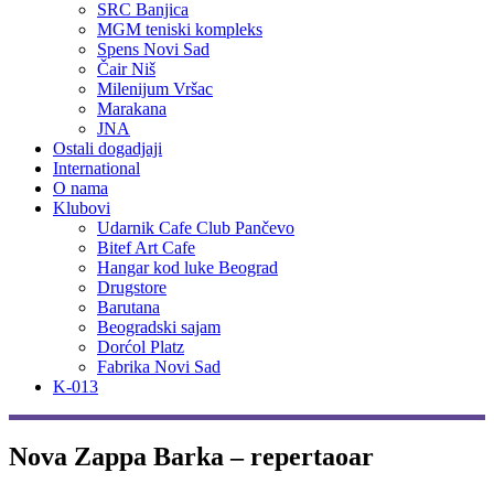
SRC Banjica
MGM teniski kompleks
Spens Novi Sad
Čair Niš
Milenijum Vršac
Marakana
JNA
Ostali dogadjaji
International
O nama
Klubovi
Udarnik Cafe Club Pančevo
Bitef Art Cafe
Hangar kod luke Beograd
Drugstore
Barutana
Beogradski sajam
Dorćol Platz
Fabrika Novi Sad
K-013
Nova Zappa Barka – repertaoar