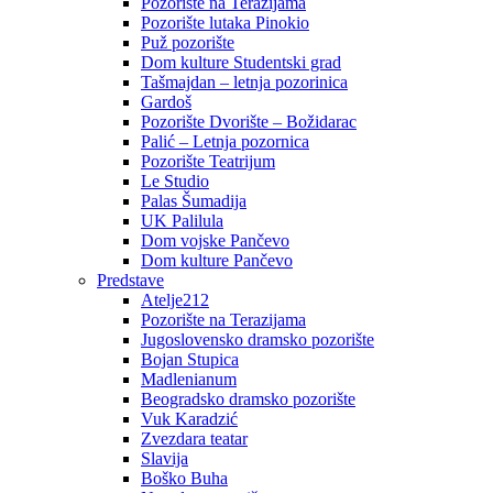
Pozorište na Terazijama
Pozorište lutaka Pinokio
Puž pozorište
Dom kulture Studentski grad
Tašmajdan – letnja pozorinica
Gardoš
Pozorište Dvorište – Božidarac
Palić – Letnja pozornica
Pozorište Teatrijum
Le Studio
Palas Šumadija
UK Palilula
Dom vojske Pančevo
Dom kulture Pančevo
Predstave
Atelje212
Pozorište na Terazijama
Jugoslovensko dramsko pozorište
Bojan Stupica
Madlenianum
Beogradsko dramsko pozorište
Vuk Karadzić
Zvezdara teatar
Slavija
Boško Buha