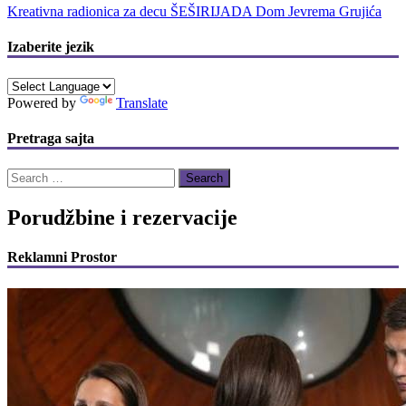
Kreativna radionica za decu ŠEŠIRIJADA Dom Jevrema Grujića
Izaberite jezik
Powered by
Translate
Pretraga sajta
Search
for:
Porudžbine i rezervacije
Reklamni Prostor