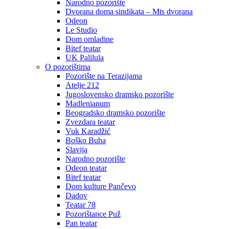
Narodno pozorište
Dvorana doma sindikata – Mts dvorana
Odeon
Le Studio
Dom omladine
Bitef teatar
UK Palilula
O pozorištima
Pozorište na Terazijama
Atelje 212
Jugoslovensko dramsko pozorište
Madlenianum
Beogradsko dramsko pozorište
Zvezdara teatar
Vuk Karadžić
Boško Buha
Slavija
Narodno pozorište
Odeon teatar
Bitef teatar
Dom kulture Pančevo
Dadov
Teatar 78
Pozorištance Puž
Pan teatar