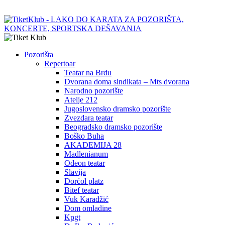
Pozorišta
Repertoar
Teatar na Brdu
Dvorana doma sindikata – Mts dvorana
Narodno pozorište
Atelje 212
Jugoslovensko dramsko pozorište
Zvezdara teatar
Beogradsko dramsko pozorište
Boško Buha
AKADEMIJA 28
Madlenianum
Odeon teatar
Slavija
Dorćol platz
Bitef teatar
Vuk Karadžić
Dom omladine
Kpgt