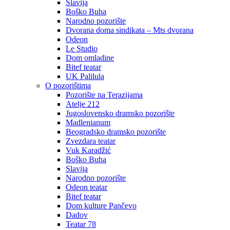
Slavija
Boško Buha
Narodno pozorište
Dvorana doma sindikata – Mts dvorana
Odeon
Le Studio
Dom omladine
Bitef teatar
UK Palilula
O pozorištima
Pozorište na Terazijama
Atelje 212
Jugoslovensko dramsko pozorište
Madlenianum
Beogradsko dramsko pozorište
Zvezdara teatar
Vuk Karadžić
Boško Buha
Slavija
Narodno pozorište
Odeon teatar
Bitef teatar
Dom kulture Pančevo
Dadov
Teatar 78