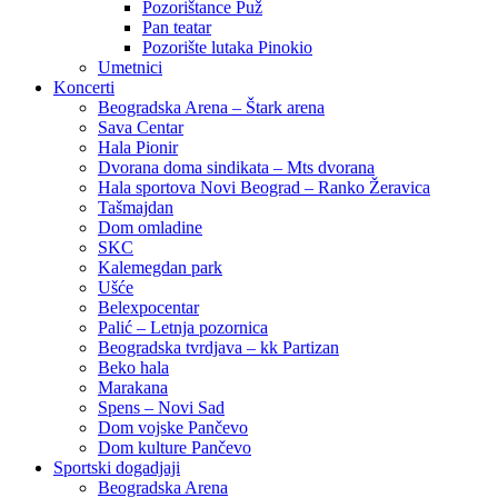
Pozorištance Puž
Pan teatar
Pozorište lutaka Pinokio
Umetnici
Koncerti
Beogradska Arena – Štark arena
Sava Centar
Hala Pionir
Dvorana doma sindikata – Mts dvorana
Hala sportova Novi Beograd – Ranko Žeravica
Tašmajdan
Dom omladine
SKC
Kalemegdan park
Ušće
Belexpocentar
Palić – Letnja pozornica
Beogradska tvrdjava – kk Partizan
Beko hala
Marakana
Spens – Novi Sad
Dom vojske Pančevo
Dom kulture Pančevo
Sportski dogadjaji
Beogradska Arena