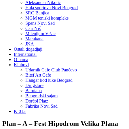
Aleksandar Nikolic
Hala sportova Novi Beograd
SRC Banjica
MGM teniski kompleks
Spens Novi Sad
Čair Niš
Milenijum Vršac
Marakana
JNA
Ostali dogadjaji
International
O nama
Klubovi
Udarnik Cafe Club Pančevo
Bitef Art Cafe
Hangar kod luke Beograd
Drugstore
Barutana
Beogradski sajam
Dorćol Platz
Fabrika Novi Sad
K-013
Plan – A – Fest Hipodrom Velika Plana