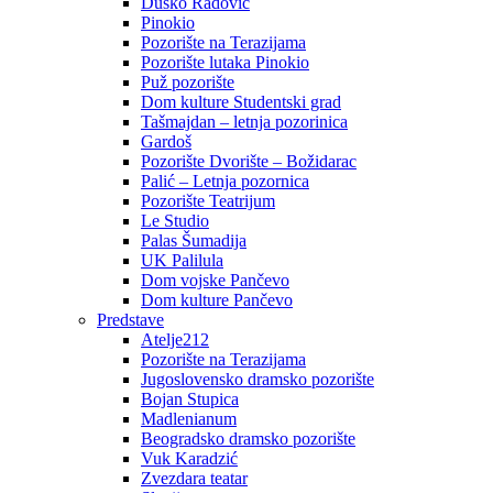
Duško Radović
Pinokio
Pozorište na Terazijama
Pozorište lutaka Pinokio
Puž pozorište
Dom kulture Studentski grad
Tašmajdan – letnja pozorinica
Gardoš
Pozorište Dvorište – Božidarac
Palić – Letnja pozornica
Pozorište Teatrijum
Le Studio
Palas Šumadija
UK Palilula
Dom vojske Pančevo
Dom kulture Pančevo
Predstave
Atelje212
Pozorište na Terazijama
Jugoslovensko dramsko pozorište
Bojan Stupica
Madlenianum
Beogradsko dramsko pozorište
Vuk Karadzić
Zvezdara teatar