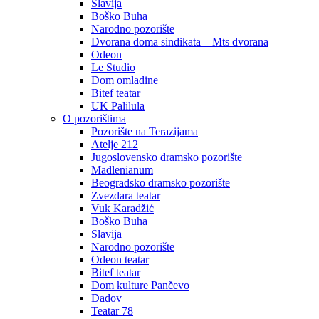
Slavija
Boško Buha
Narodno pozorište
Dvorana doma sindikata – Mts dvorana
Odeon
Le Studio
Dom omladine
Bitef teatar
UK Palilula
O pozorištima
Pozorište na Terazijama
Atelje 212
Jugoslovensko dramsko pozorište
Madlenianum
Beogradsko dramsko pozorište
Zvezdara teatar
Vuk Karadžić
Boško Buha
Slavija
Narodno pozorište
Odeon teatar
Bitef teatar
Dom kulture Pančevo
Dadov
Teatar 78