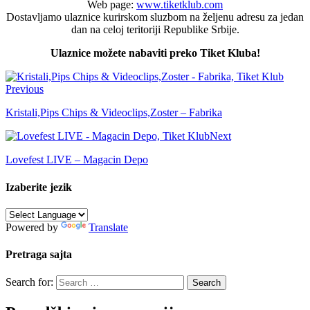
Web page:
www.tiketklub.com
Dostavljamo ulaznice kurirskom sluzbom na željenu adresu za jedan
dan na celoj teritoriji Republike Srbije.
Ulaznice možete nabaviti preko Tiket Kluba!
Previous
Kristali,Pips Chips & Videoclips,Zoster – Fabrika
Next
Lovefest LIVE – Magacin Depo
Izaberite jezik
Powered by
Translate
Pretraga sajta
Search for: