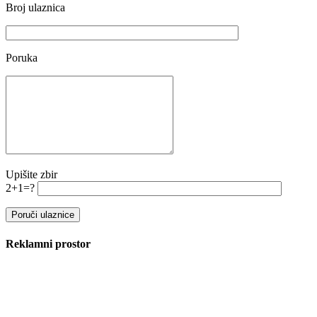
Broj ulaznica
Poruka
Upišite zbir
2+1=?
Reklamni prostor