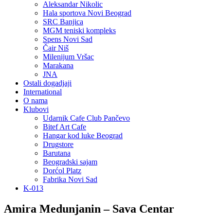
Aleksandar Nikolic
Hala sportova Novi Beograd
SRC Banjica
MGM teniski kompleks
Spens Novi Sad
Čair Niš
Milenijum Vršac
Marakana
JNA
Ostali dogadjaji
International
O nama
Klubovi
Udarnik Cafe Club Pančevo
Bitef Art Cafe
Hangar kod luke Beograd
Drugstore
Barutana
Beogradski sajam
Dorćol Platz
Fabrika Novi Sad
K-013
Amira Medunjanin – Sava Centar