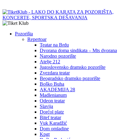
Pozorišta
Repertoar
Teatar na Brdu
Dvorana doma sindikata – Mts dvorana
Narodno pozorište
Atelje 212
Jugoslovensko dramsko pozorište
Zvezdara teatar
Beogradsko dramsko pozorište
Boško Buha
AKADEMIJA 28
Madlenianum
Odeon teatar
Slavija
Dorćol platz
Bitef teatar
Vuk Karadžić
Dom omladine
Kpgt