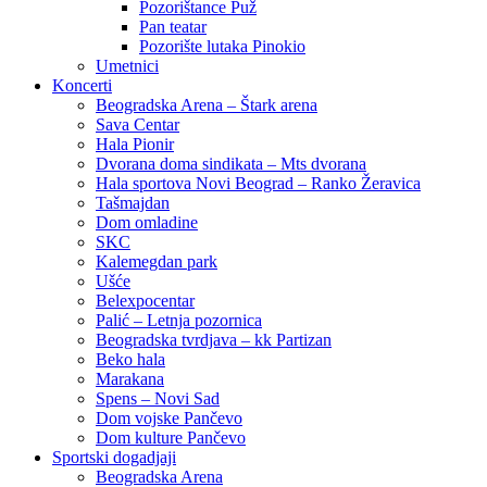
Pozorištance Puž
Pan teatar
Pozorište lutaka Pinokio
Umetnici
Koncerti
Beogradska Arena – Štark arena
Sava Centar
Hala Pionir
Dvorana doma sindikata – Mts dvorana
Hala sportova Novi Beograd – Ranko Žeravica
Tašmajdan
Dom omladine
SKC
Kalemegdan park
Ušće
Belexpocentar
Palić – Letnja pozornica
Beogradska tvrdjava – kk Partizan
Beko hala
Marakana
Spens – Novi Sad
Dom vojske Pančevo
Dom kulture Pančevo
Sportski dogadjaji
Beogradska Arena