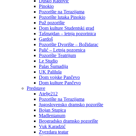
Duško Radović
Pinokio
Pozorište na Terazijama
Pozorište lutaka Pinokio
Puž pozorište
Dom kulture Studentski grad
Tašmajdan – letnja pozorinica
Gardoš
Pozorište Dvorište – Božidarac
Palić – Letnja pozornica
Pozorište Teatrijum
Le Studio
Palas Šumadija
UK Palilula
Dom vojske Pančevo
Dom kulture Pančevo
Predstave
Atelje212
Pozorište na Terazijama
Jugoslovensko dramsko pozorište
Bojan Stupica
Madlenianum
Beogradsko dramsko pozorište
Vuk Karadzić
Zvezdara teatar