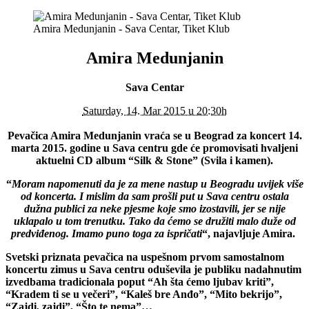
Amira Medunjanin - Sava Centar, Tiket Klub
Amira Medunjanin
Sava Centar
Saturday, 14. Mar 2015 u 20:30h
Pevačica Amira Medunjanin vraća se u Beograd za koncert 14.
marta 2015. godine u Sava centru gde će promovisati hvaljeni
aktuelni CD album “Silk & Stone” (Svila i kamen).
“
Moram napomenuti da je za mene nastup u Beogradu uvijek više
od koncerta. I mislim da sam prošli put u Sava centru ostala
dužna publici za neke pjesme koje smo izostavili, jer se nije
uklapalo u tom trenutku. Tako da ćemo se družiti malo duže od
predviđenog. Imamo puno toga za ispričati
“, najavljuje Amira.
Svetski priznata pevačica na uspešnom prvom samostalnom
koncertu zimus u Sava centru oduševila je publiku nadahnutim
izvedbama tradicionala poput “Ah šta ćemo ljubav kriti”,
“Kradem ti se u večeri”, “Kaleš bre Anđo”, “Mito bekrijo”,
“Zajdi, zajdi”, “Što te nema”…