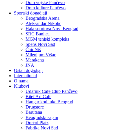
Dom vojske Pančevo
Dom kulture Pančevo
Sportski dogadjaji
Beogradska Arena
Aleksandar Nikolic
Hala sportova Novi Beograd
SRC Banjica
MGM teniski kompleks
Spens Novi Sad
Čair Niš
Milenijum Vršac
Marakana
JNA
Ostali dogadjaji
International
O nama
Klubovi
Udarnik Cafe Club Pančevo
Bitef Art Cafe
Hangar kod luke Beograd
Drugstore
Barutana
Beogradski sajam
Dorćol Platz
Fabrika Novi Sad