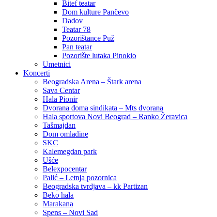
Bitef teatar
Dom kulture Pančevo
Dadov
Teatar 78
Pozorištance Puž
Pan teatar
Pozorište lutaka Pinokio
Umetnici
Koncerti
Beogradska Arena – Štark arena
Sava Centar
Hala Pionir
Dvorana doma sindikata – Mts dvorana
Hala sportova Novi Beograd – Ranko Žeravica
Tašmajdan
Dom omladine
SKC
Kalemegdan park
Ušće
Belexpocentar
Palić – Letnja pozornica
Beogradska tvrdjava – kk Partizan
Beko hala
Marakana
Spens – Novi Sad