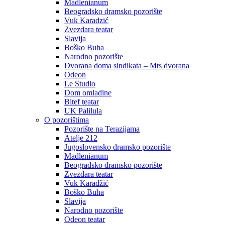
Madlenianum
Beogradsko dramsko pozorište
Vuk Karadzić
Zvezdara teatar
Slavija
Boško Buha
Narodno pozorište
Dvorana doma sindikata – Mts dvorana
Odeon
Le Studio
Dom omladine
Bitef teatar
UK Palilula
O pozorištima
Pozorište na Terazijama
Atelje 212
Jugoslovensko dramsko pozorište
Madlenianum
Beogradsko dramsko pozorište
Zvezdara teatar
Vuk Karadžić
Boško Buha
Slavija
Narodno pozorište
Odeon teatar