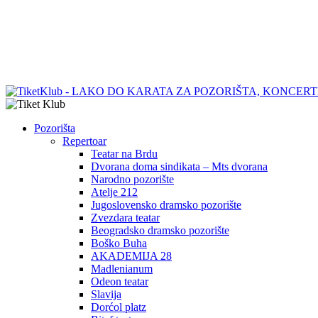
Pozorišta
Repertoar
Teatar na Brdu
Dvorana doma sindikata – Mts dvorana
Narodno pozorište
Atelje 212
Jugoslovensko dramsko pozorište
Zvezdara teatar
Beogradsko dramsko pozorište
Boško Buha
AKADEMIJA 28
Madlenianum
Odeon teatar
Slavija
Dorćol platz