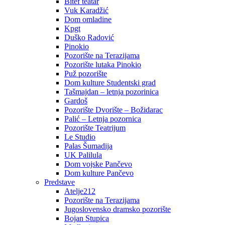
Bitef teatar
Vuk Karadžić
Dom omladine
Kpgt
Duško Radović
Pinokio
Pozorište na Terazijama
Pozorište lutaka Pinokio
Puž pozorište
Dom kulture Studentski grad
Tašmajdan – letnja pozorinica
Gardoš
Pozorište Dvorište – Božidarac
Palić – Letnja pozornica
Pozorište Teatrijum
Le Studio
Palas Šumadija
UK Palilula
Dom vojske Pančevo
Dom kulture Pančevo
Predstave
Atelje212
Pozorište na Terazijama
Jugoslovensko dramsko pozorište
Bojan Stupica