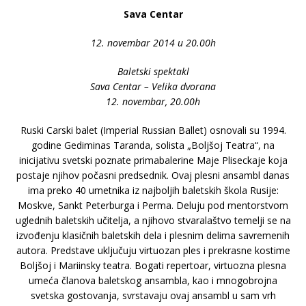
Sava Centar
12. novembar 2014 u 20.00h
Baletski spektakl
Sava Centar – Velika dvorana
12. novembar, 20.00h
Ruski Carski balet (Imperial Russian Ballet) osnovali su 1994.
godine Gediminas Taranda, solista „Boljšoj Teatra“, na
inicijativu svetski poznate primabalerine Maje Pliseckaje koja
postaje njihov počasni predsednik. Ovaj plesni ansambl danas
ima preko 40 umetnika iz najboljih baletskih škola Rusije:
Moskve, Sankt Peterburga i Perma. Deluju pod mentorstvom
uglednih baletskih učitelja, a njihovo stvaralaštvo temelji se na
izvođenju klasičnih baletskih dela i plesnim delima savremenih
autora. Predstave uključuju virtuozan ples i prekrasne kostime
Boljšoj i Mariinsky teatra. Bogati repertoar, virtuozna plesna
umeća članova baletskog ansambla, kao i mnogobrojna
svetska gostovanja, svrstavaju ovaj ansambl u sam vrh