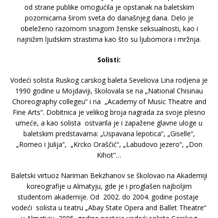
od strane publike omogućila je opstanak na baletskim
pozornicama širom sveta do današnjeg dana. Delo je
obeleženo razornom snagom ženske seksualnosti, kao i
najnižim ljudskim strastima kao što su ljubomora i mržnja.
Solisti:
Vodeći solista Ruskog carskog baleta Seveliova Lina rodjena je
1990 godine u Mojdaviji, školovala se na „National Chisinau
Choreography collegeu“ i na „Academy of Music Theatre and
Fine Arts“. Dobitnica je velikog broja nagrada za svoje plesno
umeće, a kao solista ostvarila je i zapažene glavne uloge u
baletskim predstavama: „Uspavana lepotica“, „Giselle“,
„Romeo i Julija“, „Krcko Oraščić“, „Labudovo jezero“, „Don
Kihot“…
Baletski virtuoz Nariman Bekzhanov se školovao na Akademiji
koreografije u Almatyju, gde je i proglašen najboljim
studentom akademije. Od 2002. do 2004. godine postaje
vodeći solista u teatru „Abay State Opera and Ballet Theatre“