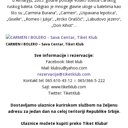
u Almatyju, 2005. godine postaje vodeći solista Carskog
ruskog baleta. Odigrao je mnoge glavne uloge u baletima kao
što su „Carmina Burana“, „Carmen“, „Uspavana lepotica“,
„Giselle“, „Romeo i Julija“, „Krcko Oraščić“, „Labudovo jezero“,
„Don Kihot“…
CARMEN I BOLERO – Sava Centar, Tiket Klub
Sve informacije i rezervacije:
Facebook: tiket klub
Mail: klubsu@yahoo.com
rezervacije@tiketklub.com
Kontakt tel: 065 610-43-12 i 065/366-5-222
Sajt: www.tiketklub.com
Twitter: TiketKlub
Dostavljamo ulaznice kurirskom službom na željenu
adresu za jedan dan na celoj teritoriji Republike Srbije.
Ulaznice možete kupiti preko Tiket Kluba!