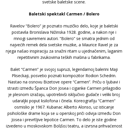
svetske baletske scene.
Baletski spektakl Carmen / Bolero
Ravelov “Bolero” je poznato muzičko delo, koje je baletski
postavila Bronislava Nižinska 1928. godine, a nakon nje i
mnogi savremeni autori. “Bolero” se smatra jednim od
najvećih remek dela svetske muzike, a Maurice Ravel je za
njega našao inspiraciju za snažni ritam u ujednačenim, laganim
repetitivnim zvukovima teških mašina u fabrikama.
Balet “Carmen” je svojoj supruzi, legendarnoj balerini Maji
Pliseckaji, posvetio poznati kompozitor Rodion Schedrin.
Nastao na osnovu Bizetove opere “Carmen”. Priču o ljubavi i
strasti između Španca Don Josea i ciganke Carmen prilagodio
je plesnom izražaju, upotrebivši isključivo gudače i veliki broj
udaraljki poput ksilofona i činela. Koreografiju “Carmen”
osmislio je 1967. Kubanac Alberto Alonso, uz isticanje
psihološke drame koja se u operskoj priči odvija između Don
Josea i prevrtljive lepotice Carmen. To delo je iste godine
izvedeno u moskovskom Boljšoj teatru, a izvrsna prihvaćenost