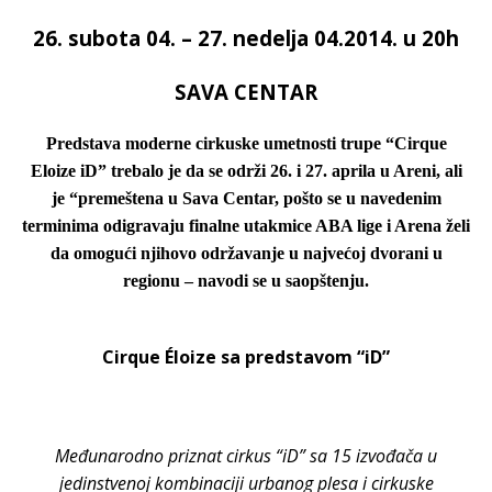
26. subota 04. – 27. nedelja 04.2014. u 20h
SAVA CENTAR
Predstava moderne cirkuske umetnosti trupe “Cirque
Eloize iD” trebalo je da se održi 26. i 27. aprila u Areni, ali
je “premeštena u Sava Centar, pošto se u navedenim
terminima odigravaju finalne utakmice ABA lige i Arena želi
da omogući njihovo održavanje u najvećoj dvorani u
regionu – navodi se u saopštenju.
Cirque Éloize sa predstavom “iD”
Međunarodno priznat cirkus “iD” sa 15 izvođača u
jedinstvenoj kombinaciji urbanog plesa i cirkuske