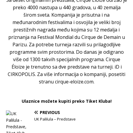
Sa deset originalnih predstava, Cirque Éloize održao je
preko 4000 nastupa u 440 gradova, u 40 zemalja
širom sveta. Kompanija je prisutna i na
međunarodnim festivalima i osvojila je veliki broj
prestižnih nagrada među kojima su 12 medalja i
priznanja na Festival Mondial du Cirque de Demain u
Parizu. Za potrebe turneja razvili su prilagodljive
programme svim prostorima. Do danas je odigrano
više od 1300 takvih specijalnih programa. Cirque
Éloize je trenutno sa dve predstave na turneji. iD i
CIRKOPOLIS. Za više informacija o kompaniji, posetiti
stranu cirque-eloize.com.
Ulaznice možete kupiti preko Tiket Kluba!
PREVIOUS
UK Palilula – Predstave