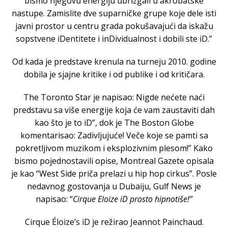
bismo njegovu energiju ubrizgali u akrobatske
nastupe. Zamislite dve suparničke grupe koje dele isti
javni prostor u centru grada pokušavajući da iskažu
sopstvene iDentitete i inDividualnost i dobili ste iD.”
Od kada je predstave krenula na turneju 2010. godine
dobila je sjajne kritike i od publike i od kritičara.
The Toronto Star je napisao: Nigde nećete naći
predstavu sa više energije koja će vam zaustaviti dah
kao što je to iD”, dok je The Boston Globe
komentarisao: Zadivljujuće! Veče koje se pamti sa
pokretljivom muzikom i eksplozivnim plesom!” Kako
bismo pojednostavili opise, Montreal Gazete opisala
je kao “West Side priča prelazi u hip hop cirkus”. Posle
nedavnog gostovanja u Dubaiju, Gulf News je
napisao: “
Cirque Eloize iD prosto hipnotiše!”
Cirque Éloize’s iD je režirao Jeannot Painchaud.