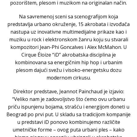
pozorištem, plesom i muzikom na originalan način.
Na savremenoj sceni sa scenografijom koja
predstavlja urbano okruženje, 15 akrobata i izvođača
nastupa uz inovativne multimedijalne prikaze kao i
muziku u rock i elektronskom žanru koju su stvarali
kompozitori Jean-Phi Goncalves i Alex McMahon. U
Cirque Éloize “iD” akrobatska disciplina je
kombinovana sa energičnim hip hop i urbanim
plesom dajući svežu i visoko-energetsku dozu
modernom cirkusu.
Direktor predstave, Jeannot Painchaud je izjavio:
“Veliko nam je zadovoljstvo što ćemo ovu urbanu
priču ispunjenu bojama, strašću i energijom doneti u
Beograd po prvi put. U skladu sa tradicijom kompanije
u predstavi iD ponovo kombinujemo različite
umetničke forme – ovog puta urbani ples – kako