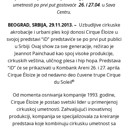
umetnosti po prvi put gostovaće
26. i 27.04
. u
Sava
Centru.
BEOGRAD, SRBIJA, 29.11.2013. –
Uzbudljive cirkuske
akrobacije i urbani ples koji donosi
Cirque Éloize u
svojoj predstavi “iD” predstaviće se po prvi put publici
u Srbiji. Ovaj show za sve generacije, režirao je
Jeannot Painchaud kao spoj visoke produkcije,
cirkuskih veština, uličnog plesa i hip hopa. Predstava
“iD” će se prikazivati u Kombank Areni 26. i 27. aprila.
Cirque Éloize je od nedavno deo čuvene trupe Cirque
®
du Soleil
Od momenta osnivanja kompanije 1993. godine,
Cirque Éloize je postao svetski lider u primenjenoj
cirkuskoj umetnosti. Zahvaljujući inovativnoj
produkciji, kompanija se specijalizovala za kreiranje
predstava koje kombinuju cirkusku umetnost sa