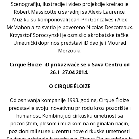
Scenografiju, ilustracije i video projekcije kreirao je
Robert Massicotte u saradnji sa Alexis Laurence.
Muziku su komponovali Jean-Phi Goncalves i Alex
McMahon a za svetlo je povereno Nicolas Descoteaux.
Krzysztof Soroczynski je osmislio akrobatske tačke.
Umetnički doprinos predstavi iD dao je i Mourad
Merzouki.
Cirque Éloize iD prikazivaće se u Sava Centru od
26. i 27.04 2014.
O
CIRQUE ÉLOIZE
Od osnivanja kompanije 1993. godine, Cirque Éloize
predstavlja svoju inovativnu prirodu kroz pozorište i
humanost. Kombinujući cirkusku umetnost sa
pozorištem, plesom i muzikom na originalan način,
pozicionirali su se u centru nove cirkuske umetnosti.