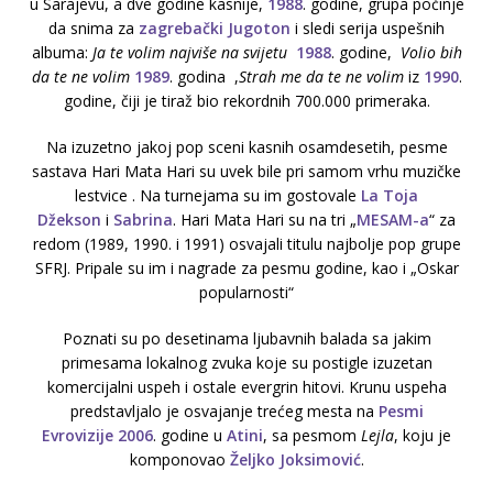
u Sarajevu, a dve godine kasnije,
1988
. godine, grupa počinje
da snima za
zagrebački
Jugoton
i sledi serija uspešnih
albuma:
Ja te volim najviše na svijetu
1988
. godine,
Volio bih
da te ne volim
1989
. godina ,
Strah me da te ne volim
iz
1990
.
godine, čiji je tiraž bio rekordnih 700.000 primeraka.
Na izuzetno jakoj pop sceni kasnih osamdesetih, pesme
sastava Hari Mata Hari su uvek bile pri samom vrhu muzičke
lestvice . Na turnejama su im gostovale
La Toja
Džekson
i
Sabrina
. Hari Mata Hari su na tri „
MESAM-a
“ za
redom (1989, 1990. i 1991) osvajali titulu najbolje pop grupe
SFRJ. Pripale su im i nagrade za pesmu godine, kao i „Oskar
popularnosti“
Poznati su po desetinama ljubavnih balada sa jakim
primesama lokalnog zvuka koje su postigle izuzetan
komercijalni uspeh i ostale evergrin hitovi. Krunu uspeha
predstavljalo je osvajanje trećeg mesta na
Pesmi
Evrovizije
2006
. godine u
Atini
, sa pesmom
Lejla
, koju je
komponovao
Željko Joksimović
.