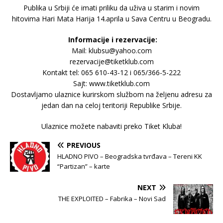
Publika u Srbiji će imati priliku da uživa u starim i novim
hitovima Hari Mata Harija 14.aprila u Sava Centru u Beogradu.
Informacije i rezervacije:
Mail: klubsu@yahoo.com
rezervacije@tiketklub.com
Kontakt tel: 065 610-43-12 i 065/366-5-222
Sajt: www.tiketklub.com
Dostavljamo ulaznice kurirskom službom na željenu adresu za
jedan dan na celoj teritoriji Republike Srbije.
Ulaznice možete nabaviti preko Tiket Kluba!
PREVIOUS
HLADNO PIVO – Beogradska tvrđava – Tereni KK
“Partizan” – karte
NEXT
THE EXPLOITED – Fabrika – Novi Sad