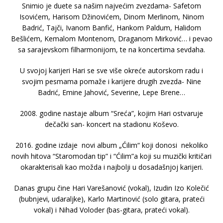
Snimio je duete sa našim najvećim zvezdama- Safetom
Isovićem, Harisom Džinovićem, Dinom Merlinom, Ninom
Badrić, Tajči, Ivanom Banfić, Hankom Paldum, Halidom
Bešlićem, Kemalom Montenom, Draganom Mirković… i pevao
sa sarajevskom filharmonijom, te na koncertima sevdaha.
U svojoj karijeri Hari se sve više okreće autorskom radu i
svojim pesmama pomaže i karijere drugih zvezda- Nine
Badrić, Emine Jahović, Severine, Lepe Brene…
2008. godine nastaje album “Sreća”, kojim Hari ostvaruje
dečački san- koncert na stadionu Koševo.
2016. godine izdaje novi album „Ćilim“ koji donosi nekoliko
novih hitova “Staromodan tip” i “Ćilim”a koji su muzički kritičari
okarakterisali kao možda i najbolji u dosadašnjoj karijeri.
Danas grupu čine Hari Varešanović (vokal), Izudin Izo Kolečić
(bubnjevi, udaraljke), Karlo Martinović (solo gitara, prateći
vokal) i Nihad Voloder (bas-gitara, prateći vokal).