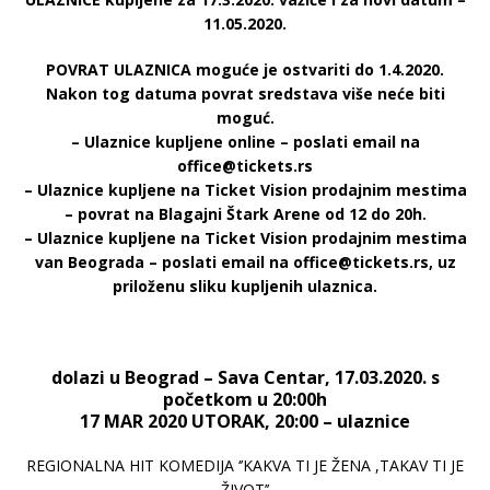
11.05.2020.
POVRAT ULAZNICA moguće je ostvariti do 1.4.2020.
Nakon tog datuma povrat sredstava više neće biti
moguć.
– Ulaznice kupljene online – poslati email na
office@tickets.rs
– Ulaznice kupljene na Ticket Vision prodajnim mestima
– povrat na Blagajni Štark Arene od 12 do 20h.
– Ulaznice kupljene na Ticket Vision prodajnim mestima
van Beograda – poslati email na office@tickets.rs, uz
priloženu sliku kupljenih ulaznica.
dolazi u Beograd – Sava Centar, 17.03.2020. s
početkom u 20:00h
17 MAR 2020 UTORAK, 20:00 – ulaznice
REGIONALNA HIT KOMEDIJA ‘’KAKVA TI JE ŽENA ,TAKAV TI JE
ŽIVOT’’