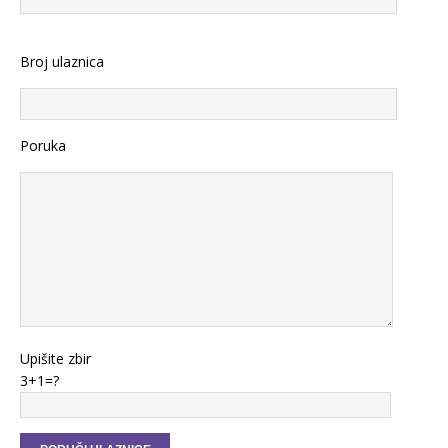
Broj ulaznica
Poruka
Upišite zbir
3+1=?