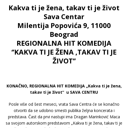
Kakva ti je žena, takav ti je život
Sava Centar
Milentija Popovića 9, 11000
Beograd
REGIONALNA HIT KOMEDIJA
‘’KAKVA TI JE ŽENA ,TAKAV TI JE
ŽIVOT’’
KONAČNO, REGIONALNA HIT KOMEDIJA „Kakva ti je žena,
takav ti je život“ u SAVA CENTRU
Posle više od šest meseci, vrata Sava Centra će se konačno
otvoriti da se udobno smesti publika željna koncerata i
predstava. Čast da prvi nastupi ima Dragan Marinković Maca
sa svojom autorskom predstavom „Kakva ti je žena, takav ti je