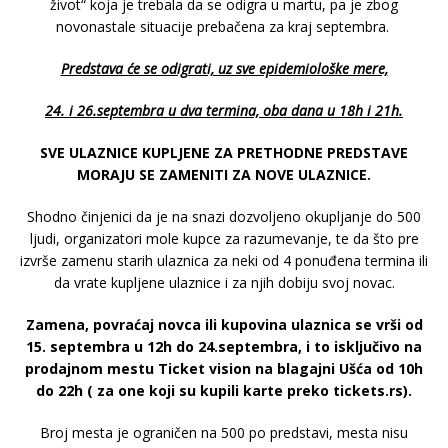
život“ koja je trebala da se odigra u martu, pa je zbog
novonastale situacije prebačena za kraj septembra.
Predstava će se odigrati, uz sve epidemiološke mere,
24. i 26.septembra u dva termina, oba dana u 18h i 21h.
SVE ULAZNICE KUPLJENE ZA PRETHODNE PREDSTAVE
MORAJU SE ZAMENITI ZA NOVE ULAZNICE.
Shodno činjenici da je na snazi dozvoljeno okupljanje do 500
ljudi, organizatori mole kupce za razumevanje, te da što pre
izvrše zamenu starih ulaznica za neki od 4 ponuđena termina ili
da vrate kupljene ulaznice i za njih dobiju svoj novac.
Zamena, povraćaj novca ili kupovina ulaznica se vrši od
15. septembra u 12h do 24.septembra, i to isključivo na
prodajnom mestu Ticket vision na blagajni Ušća od 10h
do 22h ( za one koji su kupili karte preko tickets.rs).
Broj mesta je ograničen na 500 po predstavi, mesta nisu