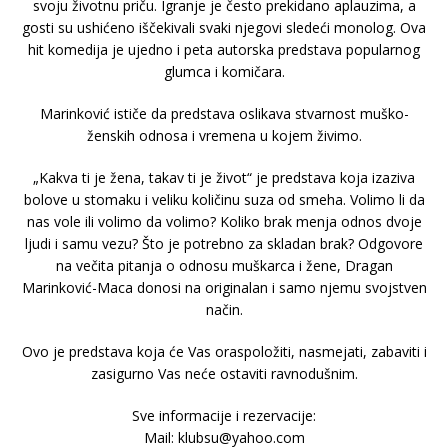
svoju životnu priču. Igranje je često prekidano aplauzima, a
gosti su ushićeno iščekivali svaki njegovi sledeći monolog. Ova
hit komedija je ujedno i peta autorska predstava popularnog
glumca i komičara.
Marinković ističe da predstava oslikava stvarnost muško-
ženskih odnosa i vremena u kojem živimo.
„Kakva ti je žena, takav ti je život“ je predstava koja izaziva
bolove u stomaku i veliku količinu suza od smeha. Volimo li da
nas vole ili volimo da volimo? Koliko brak menja odnos dvoje
ljudi i samu vezu? Što je potrebno za skladan brak? Odgovore
na večita pitanja o odnosu muškarca i žene, Dragan
Marinković-Maca donosi na originalan i samo njemu svojstven
način.
Ovo je predstava koja će Vas oraspoložiti, nasmejati, zabaviti i
zasigurno Vas neće ostaviti ravnodušnim.
Sve informacije i rezervacije:
Mail: klubsu@yahoo.com