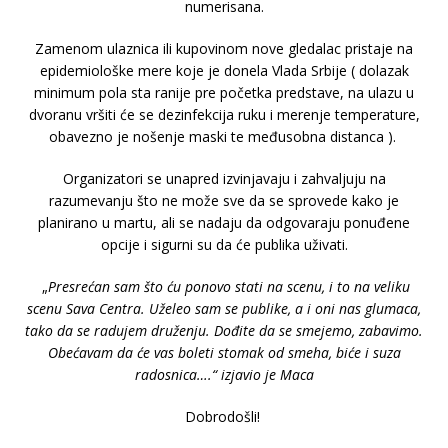
numerisana.
Zamenom ulaznica ili kupovinom nove gledalac pristaje na
epidemiološke mere koje je donela Vlada Srbije ( dolazak
minimum pola sta ranije pre početka predstave, na ulazu u
dvoranu vršiti će se dezinfekcija ruku i merenje temperature,
obavezno je nošenje maski te međusobna distanca ).
Organizatori se unapred izvinjavaju i zahvaljuju na
razumevanju što ne može sve da se sprovede kako je
planirano u martu, ali se nadaju da odgovaraju ponuđene
opcije i sigurni su da će publika uživati.
„
Presrećan sam što ću ponovo stati na scenu, i to na veliku
scenu Sava Centra. Uželeo sam se publike, a i oni nas glumaca,
tako da se radujem druženju. Dođite da se smejemo, zabavimo.
Obećavam da će vas boleti stomak od smeha, biće i suza
radosnica….“ izjavio je Maca
Dobrodošli!