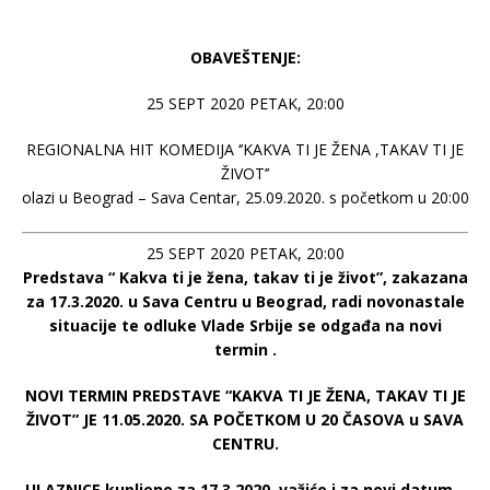
OBAVEŠTENJE:
25 SEPT 2020 PETAK, 20:00
REGIONALNA HIT KOMEDIJA ‘’KAKVA TI JE ŽENA ,TAKAV TI JE
ŽIVOT’’
dolazi u Beograd – Sava Centar, 25.09.2020. s početkom u 20:00h
25 SEPT 2020 PETAK, 20:00
Predstava “ Kakva ti je žena, takav ti je život”, zakazana
za 17.3.2020. u Sava Centru u Beograd, radi novonastale
situacije te odluke Vlade Srbije se odgađa na novi
termin .
NOVI TERMIN PREDSTAVE “KAKVA TI JE ŽENA, TAKAV TI JE
ŽIVOT” JE 11.05.2020. SA POČETKOM U 20 ČASOVA u SAVA
CENTRU.
ULAZNICE kupljene za 17.3.2020. važiće i za novi datum –