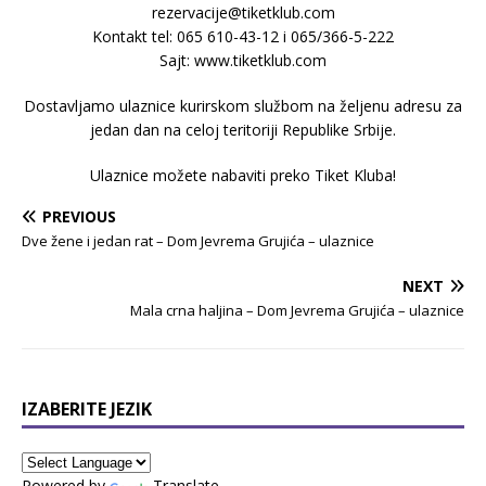
rezervacije@tiketklub.com
Kontakt tel: 065 610-43-12 i 065/366-5-222
Sajt: www.tiketklub.com
Dostavljamo ulaznice kurirskom službom na željenu adresu za
jedan dan na celoj teritoriji Republike Srbije.
Ulaznice možete nabaviti preko Tiket Kluba!
PREVIOUS
Dve žene i jedan rat – Dom Jevrema Grujića – ulaznice
NEXT
Mala crna haljina – Dom Jevrema Grujića – ulaznice
IZABERITE JEZIK
Powered by
Translate