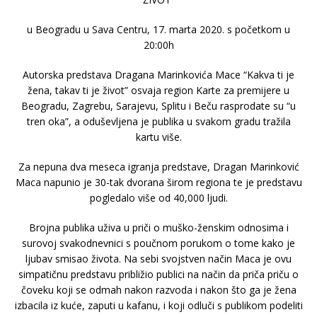
u Beogradu u Sava Centru, 17. marta 2020. s početkom u
20:00h
Autorska predstava Dragana Marinkovića Mace “Kakva ti je
žena, takav ti je život” osvaja region Karte za premijere u
Beogradu, Zagrebu, Sarajevu, Splitu i Beču rasprodate su “u
tren oka”, a oduševljena je publika u svakom gradu tražila
kartu više.
Za nepuna dva meseca igranja predstave, Dragan Marinković
Maca napunio je 30-tak dvorana širom regiona te je predstavu
pogledalo više od 40,000 ljudi.
Brojna publika uživa u priči o muško-ženskim odnosima i
surovoj svakodnevnici s poučnom porukom o tome kako je
ljubav smisao života. Na sebi svojstven način Maca je ovu
simpatičnu predstavu približio publici na način da priča priču o
čoveku koji se odmah nakon razvoda i nakon što ga je žena
izbacila iz kuće, zaputi u kafanu, i koji odluči s publikom podeliti