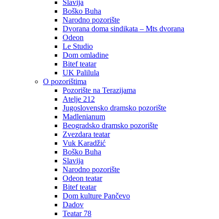
Slavija
Boško Buha
Narodno pozorište
Dvorana doma sindikata – Mts dvorana
Odeon
Le Studio
Dom omladine
Bitef teatar
UK Palilula
O pozorištima
Pozorište na Terazijama
Atelje 212
Jugoslovensko dramsko pozorište
Madlenianum
Beogradsko dramsko pozorište
Zvezdara teatar
Vuk Karadžić
Boško Buha
Slavija
Narodno pozorište
Odeon teatar
Bitef teatar
Dom kulture Pančevo
Dadov
Teatar 78