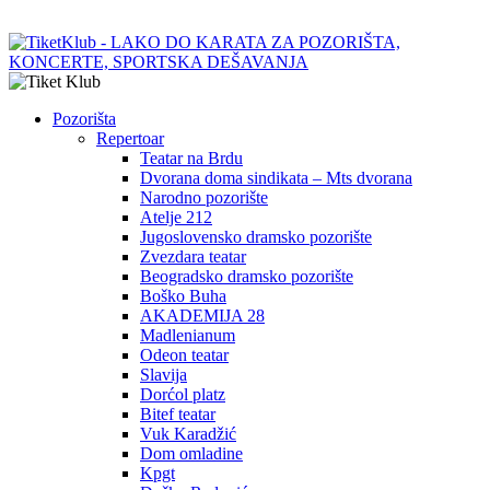
Pozorišta
Repertoar
Teatar na Brdu
Dvorana doma sindikata – Mts dvorana
Narodno pozorište
Atelje 212
Jugoslovensko dramsko pozorište
Zvezdara teatar
Beogradsko dramsko pozorište
Boško Buha
AKADEMIJA 28
Madlenianum
Odeon teatar
Slavija
Dorćol platz
Bitef teatar
Vuk Karadžić
Dom omladine
Kpgt