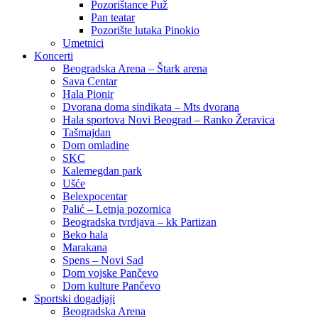
Pozorištance Puž
Pan teatar
Pozorište lutaka Pinokio
Umetnici
Koncerti
Beogradska Arena – Štark arena
Sava Centar
Hala Pionir
Dvorana doma sindikata – Mts dvorana
Hala sportova Novi Beograd – Ranko Žeravica
Tašmajdan
Dom omladine
SKC
Kalemegdan park
Ušće
Belexpocentar
Palić – Letnja pozornica
Beogradska tvrdjava – kk Partizan
Beko hala
Marakana
Spens – Novi Sad
Dom vojske Pančevo
Dom kulture Pančevo
Sportski dogadjaji
Beogradska Arena