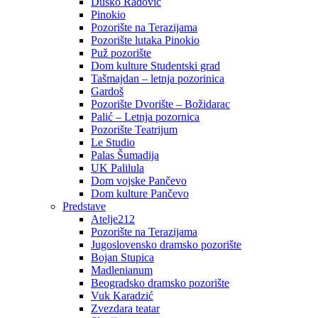
Duško Radović
Pinokio
Pozorište na Terazijama
Pozorište lutaka Pinokio
Puž pozorište
Dom kulture Studentski grad
Tašmajdan – letnja pozorinica
Gardoš
Pozorište Dvorište – Božidarac
Palić – Letnja pozornica
Pozorište Teatrijum
Le Studio
Palas Šumadija
UK Palilula
Dom vojske Pančevo
Dom kulture Pančevo
Predstave
Atelje212
Pozorište na Terazijama
Jugoslovensko dramsko pozorište
Bojan Stupica
Madlenianum
Beogradsko dramsko pozorište
Vuk Karadzić
Zvezdara teatar