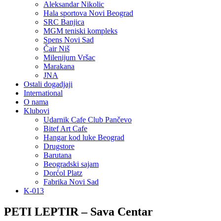
Aleksandar Nikolic
Hala sportova Novi Beograd
SRC Banjica
MGM teniski kompleks
Spens Novi Sad
Čair Niš
Milenijum Vršac
Marakana
JNA
Ostali dogadjaji
International
O nama
Klubovi
Udarnik Cafe Club Pančevo
Bitef Art Cafe
Hangar kod luke Beograd
Drugstore
Barutana
Beogradski sajam
Dorćol Platz
Fabrika Novi Sad
K-013
PETI LEPTIR – Sava Centar