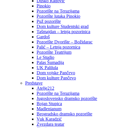
Duško Radović
Pinokio
Pozorište na Terazijama
Pozorište lutaka Pinokio
Puž pozorište
Dom kulture Studentski grad
Tašmajdan – letnja pozorinica
Gardoš
Pozorište Dvorište – Božidarac
Palić – Letnja pozornica
Pozorište Teatrijum
Le Studio
Palas Šumadija
UK Palilula
Dom vojske Pančevo
Dom kulture Pančevo
Predstave
Atelje212
Pozorište na Terazijama
Jugoslovensko dramsko pozorište
Bojan Stupica
Madlenianum
Beogradsko dramsko pozorište
Vuk Karadzić
Zvezdara teatar