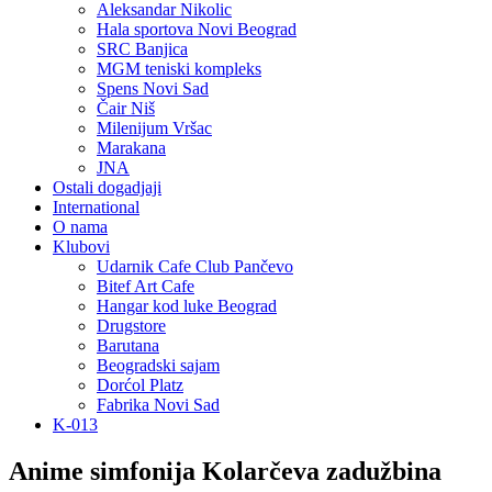
Aleksandar Nikolic
Hala sportova Novi Beograd
SRC Banjica
MGM teniski kompleks
Spens Novi Sad
Čair Niš
Milenijum Vršac
Marakana
JNA
Ostali dogadjaji
International
O nama
Klubovi
Udarnik Cafe Club Pančevo
Bitef Art Cafe
Hangar kod luke Beograd
Drugstore
Barutana
Beogradski sajam
Dorćol Platz
Fabrika Novi Sad
K-013
Anime simfonija Kolarčeva zadužbina