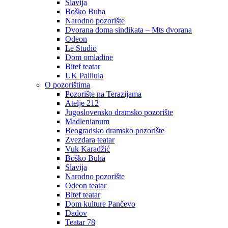
Slavija
Boško Buha
Narodno pozorište
Dvorana doma sindikata – Mts dvorana
Odeon
Le Studio
Dom omladine
Bitef teatar
UK Palilula
O pozorištima
Pozorište na Terazijama
Atelje 212
Jugoslovensko dramsko pozorište
Madlenianum
Beogradsko dramsko pozorište
Zvezdara teatar
Vuk Karadžić
Boško Buha
Slavija
Narodno pozorište
Odeon teatar
Bitef teatar
Dom kulture Pančevo
Dadov
Teatar 78