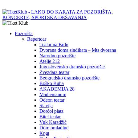
Pozorišta
Repertoar
Teatar na Brdu
Dvorana doma sindikata – Mts dvorana
Narodno pozorište
Atelje 212
Jugoslovensko dramsko pozorište
Zvezdara teatar
Beogradsko dramsko pozorište
Boško Buha
AKADEMIJA 28
Madlenianum
Odeon teatar
Slavija
Dorćol platz
Bitef teatar
Vuk Karadžić
Dom omladine
Kpgt