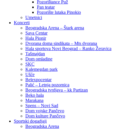
Pozorištance Puž
Pan teatar
Pozorište lutaka Pinokio
Umetnici
Koncerti
Beogradska Arena – Štark arena
Sava Centar
Hala Pionir
Dvorana doma sindikata – Mts dvorana
Hala sportova Novi Beograd – Ranko Žeravica
Tašmajdan
Dom omladine
SKC
Kalemegdan park
Ušće
Belexpocentar
Palić – Letnja pozornica
Beogradska tvrdjava – kk Partizan
Beko hala
Marakana
Spens – Novi Sad
Dom vojske Pančevo
Dom kulture Pančevo
Sportski dogadjaji
Beogradska Arena