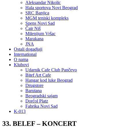
Aleksandar Nikolic
Hala sportova Novi Beograd
SRC Banjica
MGM teniski kompleks
Spens Novi Sad
Čair Niš
Milenijum Vršac
Marakana
JNA
Ostali dogadjaji
International
O nama
Klubovi
Udarnik Cafe Club Pančevo
Bitef Art Cafe
Hangar kod luke Beograd
Drugstore
Barutana
Beogradski sajam
Dorćol Platz
Fabrika Novi Sad
K-013
33. BELEF – KONCERT