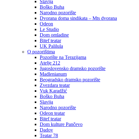
Slavija
Boško Buha
Narodno pozorište
Dvorana doma sindikata – Mts dvorana
Odeon
Le Studio
Dom omladine
Bitef teatar
UK Palilula
O pozorištima
Pozorište na Terazijama
Atelje 212
Jugoslovensko dramsko pozorište
Madlenianum
Beogradsko dramsko pozorište
Zvezdara teatar
Vuk Karadžić
Boško Buha
Slavija
Narodno pozorište
Odeon teatar
Bitef teatar
Dom kulture Pančevo
Dadov
Teatar 78