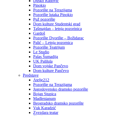
Duško Radović
Pinokio
Pozorište na Terazijama
Pozorište lutaka Pinokio
Puž pozorište
Dom kulture Studentski grad
Tašmajdan – letnja pozorinica
Gardoš
Pozorište Dvorište – Božidarac
Palić – Letnja pozornica
Pozorište Teatrijum
Le Studio
Palas Šumadija
UK Palilula
Dom vojske Pančevo
Dom kulture Pančevo
Predstave
Atelje212
Pozorište na Terazijama
Jugoslovensko dramsko pozorište
Bojan Stupica
Madlenianum
Beogradsko dramsko pozorište
Vuk Karadzić
Zvezdara teatar