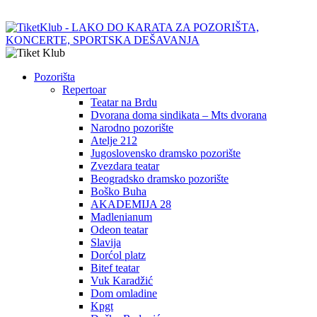
Pozorišta
Repertoar
Teatar na Brdu
Dvorana doma sindikata – Mts dvorana
Narodno pozorište
Atelje 212
Jugoslovensko dramsko pozorište
Zvezdara teatar
Beogradsko dramsko pozorište
Boško Buha
AKADEMIJA 28
Madlenianum
Odeon teatar
Slavija
Dorćol platz
Bitef teatar
Vuk Karadžić
Dom omladine
Kpgt