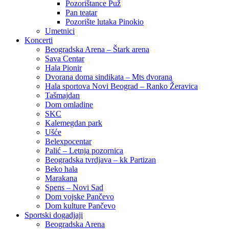
Pozorištance Puž
Pan teatar
Pozorište lutaka Pinokio
Umetnici
Koncerti
Beogradska Arena – Štark arena
Sava Centar
Hala Pionir
Dvorana doma sindikata – Mts dvorana
Hala sportova Novi Beograd – Ranko Žeravica
Tašmajdan
Dom omladine
SKC
Kalemegdan park
Ušće
Belexpocentar
Palić – Letnja pozornica
Beogradska tvrdjava – kk Partizan
Beko hala
Marakana
Spens – Novi Sad
Dom vojske Pančevo
Dom kulture Pančevo
Sportski dogadjaji
Beogradska Arena