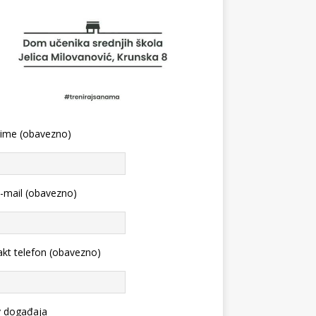
 ime (obavezno)
-mail (obavezno)
kt telefon (obavezno)
v događaja