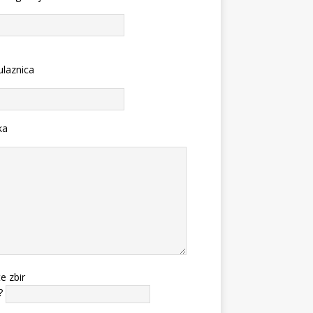
ulaznica
ka
te zbir
?