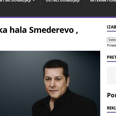
RTSKI DOGADJAJI
OSTALI DOGADJAJI
INTERNATION
ka hala Smederevo ,
IZAB
Powe
PRE
Po
REK