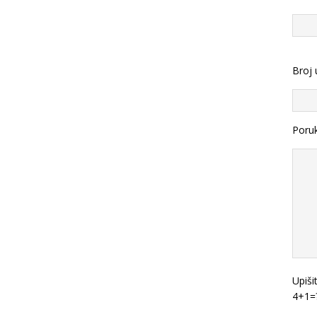
Broj 
Poru
Upiši
4+1=