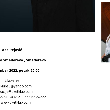
Aco Pejović
la Smederevo , Smederevo
mbar 2022, petak 20:00
Ulaznice:
: klubsu@yahoo.com
vacije@tiketklub.com
065 610-43-12 i 065/366-5-222
: www.tiketklub.com