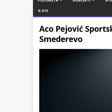
POZORIŠTA
KONCERTI
SPO
K-013
Aco Pejović Sports
Smederevo