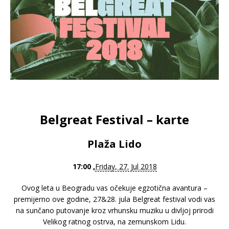
Belgreat Festival – karte
Plaža Lido
17:00 ,
Friday, 27. Jul 2018
Ovog leta u Beogradu vas očekuje egzotična avantura –
premijerno ove godine, 27&28. jula Belgreat festival vodi vas
na sunčano putovanje kroz vrhunsku muziku u divljoj prirodi
Velikog ratnog ostrva, na zemunskom Lidu.