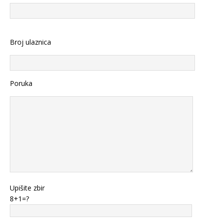
Broj ulaznica
Poruka
Upišite zbir
8+1=?