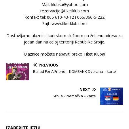
Mail: klubsu@yahoo.com
rezervacije@tiketklub.com
Kontakt tel: 065 610-43-12 i 065/366-5-222
Sajt: www.tiketklub.com
Dostavljamo ulaznice kurirskom službom na željenu adresu za
jedan dan na celoj teritoriji Republike Srbije.
Ulaznice možete nabaviti preko Tiket Kluba!
PREVIOUS
Ballad For A Friend – KOMBANK Dvorana – karte
NEXT
Srbija – Nemačka – karte
IZABERITE JEZIK