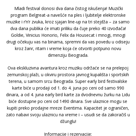
Mladi festival donosi dva dana čistog iskušenja! Muzički
program Belgreat-a navešće na ples i ljubitelje elektronske
muzike i r’n’r zvuka, kroz sjajan line-up na tri stejdža – za samo
dva dana publika će imati priliku da čuje preko 40 izvođača!
Goldie, Vinicius Honorio, Felix da Housecat i mnogi, mnogi
drugi očekuju vas na binama, spremni da vas povedu u odiseju
kroz žanr, ritam i vreme koja će otvoriti potpuno novu
dimenziju Beograda.
Ova ekskluzivna avantura kroz muziku održaće se na prelepoj
zemunskoj plaži, u okviru prostora javnog kupališta i sportskih
terena, u samom srcu Beograda. Super early bird festivalske
karte biće u prodaji od 1. do 4. juna po ceni od samo 990
dinara, a od 4. juna early bird karte za dvodnevnu žurku na Lidu
biće dostupne po ceni od 1490 dinara. Sve ulaznice mogu se
kupiti preko prodajne mreze Eventima. Kapacitet je ograničen,
zato nabavi svoju ulaznicu na vreme i – usudi se da zakoračiš u
džunglu!
Informacije i rezervacije: