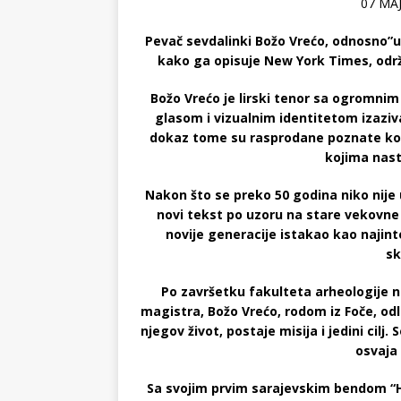
07 MAJ
Pevač sevdalinki Božo Vrećo, odnosno”u
kako ga opisuje New York Times, održ
Božo Vrećo je lirski tenor sa ogromni
glasom i vizualnim identitetom izaziva
dokaz tome su rasprodane poznate konce
kojima nast
Nakon što se preko 50 godina niko nije
novi tekst po uzoru na stare vekovn
novije generacije istakao kao najinte
sk
Po završetku fakulteta arheologije 
magistra, Božo Vrećo, rodom iz Foče, od
njegov život, postaje misija i jedini cilj
osvaja
Sa svojim prvim sarajevskim bendom “Hal