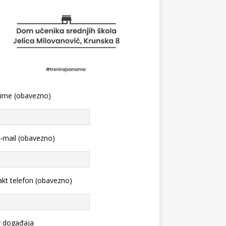
 ime (obavezno)
-mail (obavezno)
kt telefon (obavezno)
v događaja