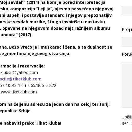
 “Moj sevdah” (2014) na kom je pored interpretacija
rska kompozicija “Lejlija”, pjesma posvećena njegovoj
đeni uspeh, i postavlja standard i njegov prepoznatljiv
utorske sevdah muzike, što ga inspiriše u nastavku
e, opevane na njegovom dosad najtiražnijem albumu
Broj 
Pandora” (2017).
aha. Božo Vrećo je i muškarac i žena, a ta dualnost se
 segmentima njegovog stvaranja.
Poru
rmacije i rezervacije:
: klubsu@yahoo.com
acije@tiketklub.com
065 610-43-12 i 065/366-5-222
: www.tiketklub.com
m na željenu adresu za jedan dan na celoj teritoriji
epublike Srbije.
Upiši
 nabaviti preko Tiket Kluba!
3+1=