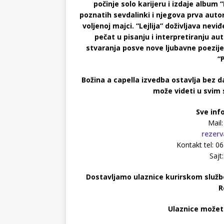
počinje solo karijeru i izdaje album
poznatih sevdalinki i njegova prva auto
voljenoj majci. “Lejlija” doživljava nevi
pečat u pisanju i interpretiranju a
stvaranja posve nove ljubavne poezij
“
Božina a capella izvedba ostavlja bez d
može videti u svim
Sve info
Mail
rezerv
Kontakt tel: 
Sajt
Dostavljamo ulaznice kurirskom službo
R
Ulaznice možete