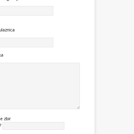
ulaznica
ka
te zbir
?