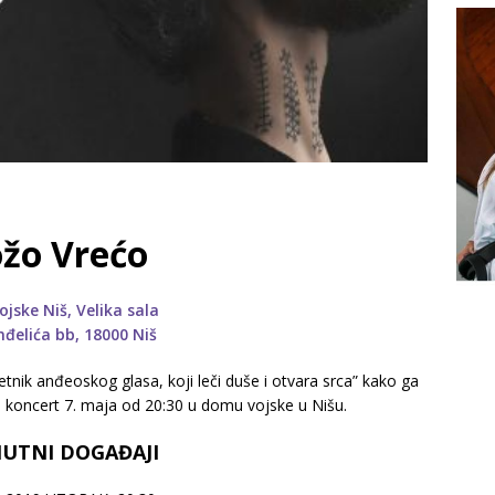
žo Vrećo
jske Niš, Velika sala
nđelića bb, 18000 Niš
nik anđeoskog glasa, koji leči duše i otvara srca” kako ga
 koncert 7. maja od 20:30 u domu vojske u Nišu.
UTNI DOGAĐAJI