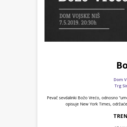
Bo
Dom Vo
Trg Si
Pevač sevdalinki Božo Vrećo, odnosno “umet
opisuje New York Times, održaće
TREN