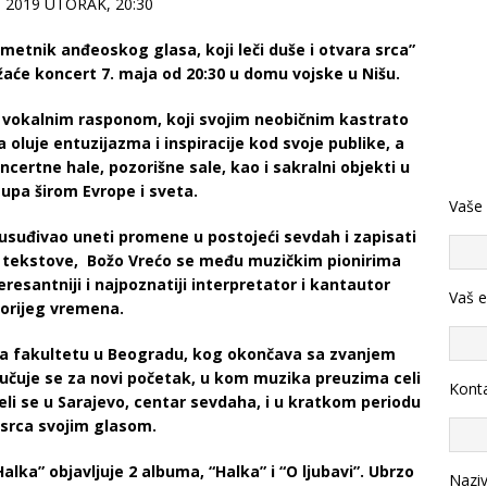
 2019 UTORAK, 20:30
metnik anđeoskog glasa, koji leči duše i otvara srca”
aće koncert 7. maja od 20:30 u domu vojske u Nišu.
m vokalnim rasponom, koji svojim neobičnim kastrato
 oluje entuzijazma i inspiracije kod svoje publike, a
rtne hale, pozorišne sale, kao i sakralni objekti u
upa širom Evrope i sveta.
Vaše
 usuđivao uneti promene u postojeći sevdah i zapisati
e tekstove, Božo Vrećo se među muzičkim pionirima
resantniji i najpoznatiji interpretator i kantautor
Vaš e
orijeg vremena.
na fakultetu u Beogradu, kog okončava sa zvanjem
lučuje se za novi početak, u kom muzika preuzima celi
Konta
. Seli se u Sarajevo, centar sevdaha, i u kratkom periodu
 srca svojim glasom.
ka” objavljuje 2 albuma, “Halka” i “O ljubavi”. Ubrzo
Nazi