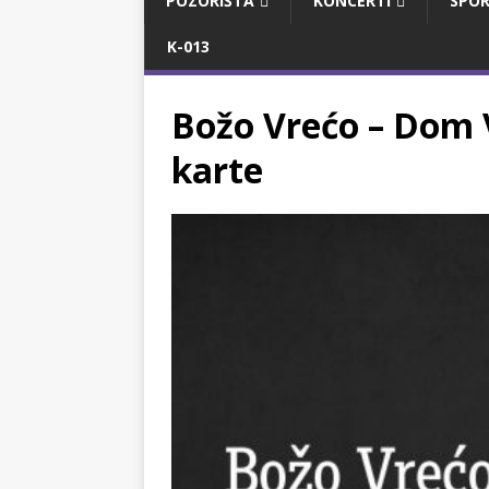
POZORIŠTA
KONCERTI
SPOR
K-013
Božo Vrećo – Dom V
karte