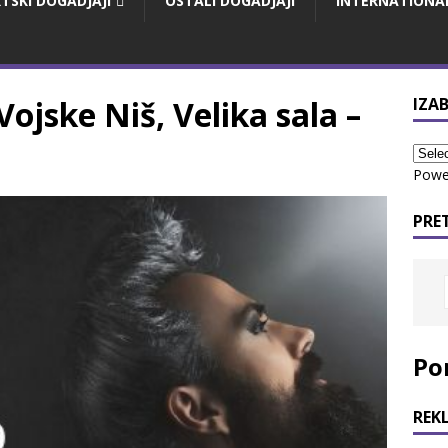
TSKI DOGADJAJI
OSTALI DOGADJAJI
INTERNATIONA
ojske Niš, Velika sala –
IZAB
Powe
PRE
Po
REK