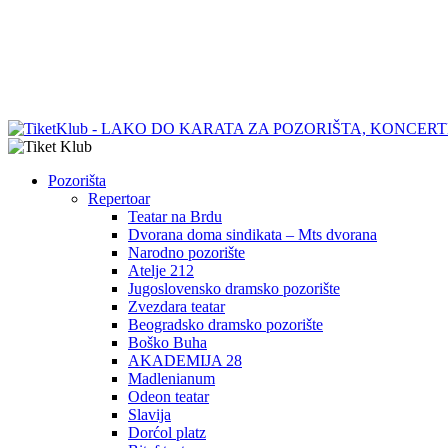
Pozorišta
Repertoar
Teatar na Brdu
Dvorana doma sindikata – Mts dvorana
Narodno pozorište
Atelje 212
Jugoslovensko dramsko pozorište
Zvezdara teatar
Beogradsko dramsko pozorište
Boško Buha
AKADEMIJA 28
Madlenianum
Odeon teatar
Slavija
Dorćol platz