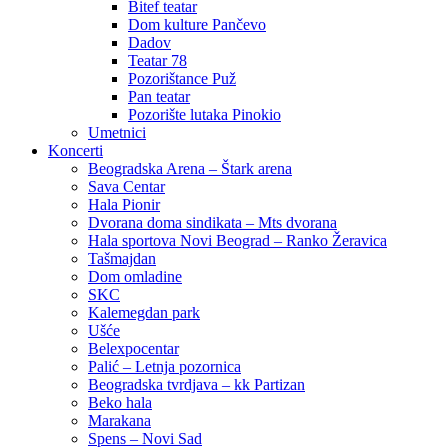
Bitef teatar
Dom kulture Pančevo
Dadov
Teatar 78
Pozorištance Puž
Pan teatar
Pozorište lutaka Pinokio
Umetnici
Koncerti
Beogradska Arena – Štark arena
Sava Centar
Hala Pionir
Dvorana doma sindikata – Mts dvorana
Hala sportova Novi Beograd – Ranko Žeravica
Tašmajdan
Dom omladine
SKC
Kalemegdan park
Ušće
Belexpocentar
Palić – Letnja pozornica
Beogradska tvrdjava – kk Partizan
Beko hala
Marakana
Spens – Novi Sad