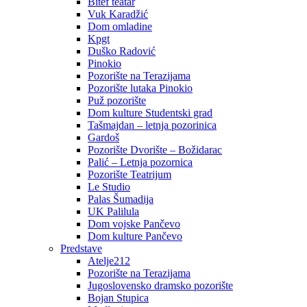
Bitef teatar
Vuk Karadžić
Dom omladine
Kpgt
Duško Radović
Pinokio
Pozorište na Terazijama
Pozorište lutaka Pinokio
Puž pozorište
Dom kulture Studentski grad
Tašmajdan – letnja pozorinica
Gardoš
Pozorište Dvorište – Božidarac
Palić – Letnja pozornica
Pozorište Teatrijum
Le Studio
Palas Šumadija
UK Palilula
Dom vojske Pančevo
Dom kulture Pančevo
Predstave
Atelje212
Pozorište na Terazijama
Jugoslovensko dramsko pozorište
Bojan Stupica