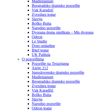
Madlenianum
Beogradsko dramsko pozorište
Vuk Karadzić
Zvezdara teatar
Slavija
Boško Buha
Narodno pozorište
Dvorana doma sindikata – Mts dvorana
Odeon
Le Studio
Dom omladine
Bitef teatar
UK Palilula
O pozorištima
Pozorište na Terazijama
Atelje 212
Jugoslovensko dramsko pozorište
Madlenianum
Beogradsko dramsko pozorište
Zvezdara teatar
Vuk Karadžić
Boško Buha
Slavija
Narodno pozorište
Odeon teatar