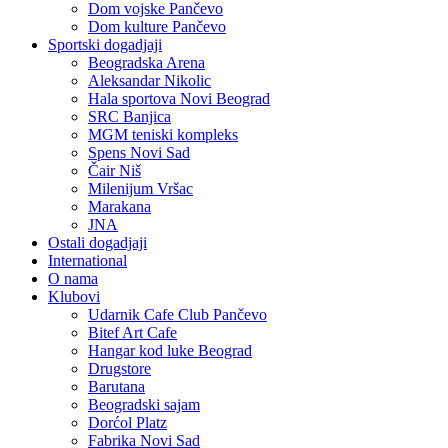
Dom vojske Pančevo
Dom kulture Pančevo
Sportski dogadjaji
Beogradska Arena
Aleksandar Nikolic
Hala sportova Novi Beograd
SRC Banjica
MGM teniski kompleks
Spens Novi Sad
Čair Niš
Milenijum Vršac
Marakana
JNA
Ostali dogadjaji
International
O nama
Klubovi
Udarnik Cafe Club Pančevo
Bitef Art Cafe
Hangar kod luke Beograd
Drugstore
Barutana
Beogradski sajam
Dorćol Platz
Fabrika Novi Sad