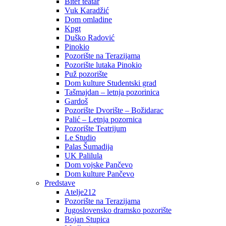
Bitef teatar
Vuk Karadžić
Dom omladine
Kpgt
Duško Radović
Pinokio
Pozorište na Terazijama
Pozorište lutaka Pinokio
Puž pozorište
Dom kulture Studentski grad
Tašmajdan – letnja pozorinica
Gardoš
Pozorište Dvorište – Božidarac
Palić – Letnja pozornica
Pozorište Teatrijum
Le Studio
Palas Šumadija
UK Palilula
Dom vojske Pančevo
Dom kulture Pančevo
Predstave
Atelje212
Pozorište na Terazijama
Jugoslovensko dramsko pozorište
Bojan Stupica