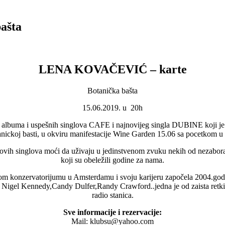
ašta
LENA KOVAČEVIĆ – karte
Botanička bašta
15.06.2019. u 20h
g albuma i uspešnih singlova CAFE i najnovijeg singla DUBINE koji je
nickoj basti, u okviru manifestacije Wine Garden 15.06 sa pocetkom u
 novih singlova moći da uživaju u jedinstvenom zvuku nekih od nezabor
koji su obeležili godine za nama.
 konzervatorijumu u Amsterdamu i svoju karijeru započela 2004.godin
 Nigel Kennedy,Candy Dulfer,Randy Crawford..jedna je od zaista retkih i
radio stanica.
Sve informacije i rezervacije:
Mail: klubsu@yahoo.com