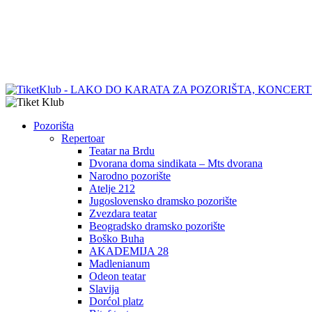
Pozorišta
Repertoar
Teatar na Brdu
Dvorana doma sindikata – Mts dvorana
Narodno pozorište
Atelje 212
Jugoslovensko dramsko pozorište
Zvezdara teatar
Beogradsko dramsko pozorište
Boško Buha
AKADEMIJA 28
Madlenianum
Odeon teatar
Slavija
Dorćol platz