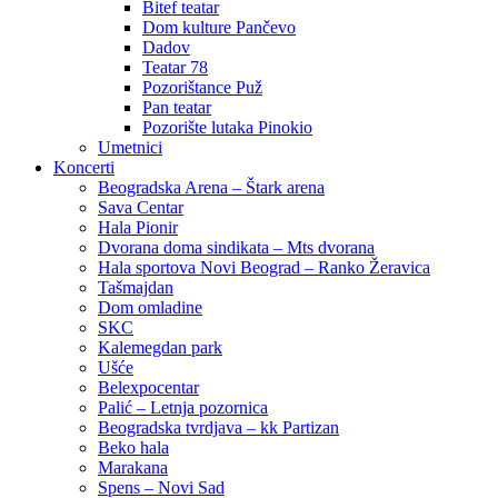
Bitef teatar
Dom kulture Pančevo
Dadov
Teatar 78
Pozorištance Puž
Pan teatar
Pozorište lutaka Pinokio
Umetnici
Koncerti
Beogradska Arena – Štark arena
Sava Centar
Hala Pionir
Dvorana doma sindikata – Mts dvorana
Hala sportova Novi Beograd – Ranko Žeravica
Tašmajdan
Dom omladine
SKC
Kalemegdan park
Ušće
Belexpocentar
Palić – Letnja pozornica
Beogradska tvrdjava – kk Partizan
Beko hala
Marakana
Spens – Novi Sad