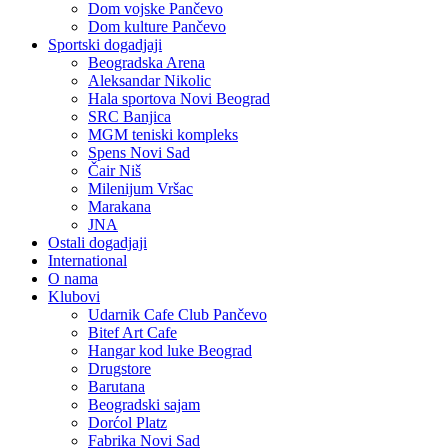
Dom vojske Pančevo
Dom kulture Pančevo
Sportski dogadjaji
Beogradska Arena
Aleksandar Nikolic
Hala sportova Novi Beograd
SRC Banjica
MGM teniski kompleks
Spens Novi Sad
Čair Niš
Milenijum Vršac
Marakana
JNA
Ostali dogadjaji
International
O nama
Klubovi
Udarnik Cafe Club Pančevo
Bitef Art Cafe
Hangar kod luke Beograd
Drugstore
Barutana
Beogradski sajam
Dorćol Platz
Fabrika Novi Sad