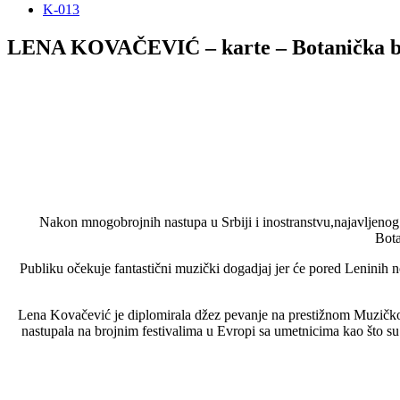
K-013
LENA KOVAČEVIĆ – karte – Botanička b
Nakon mnogobrojnih nastupa u Srbiji i inostranstvu,najavljeno
Bota
Publiku očekuje fantastični muzički dogadjaj jer će pored Leninih
Lena Kovačević je diplomirala džez pevanje na prestižnom Muzičkom
nastupala na brojnim festivalima u Evropi sa umetnicima kao što su