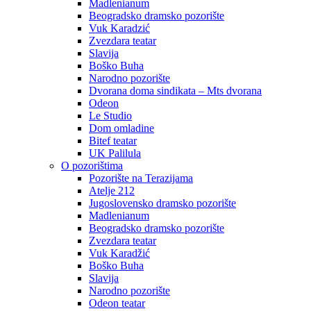
Madlenianum
Beogradsko dramsko pozorište
Vuk Karadzić
Zvezdara teatar
Slavija
Boško Buha
Narodno pozorište
Dvorana doma sindikata – Mts dvorana
Odeon
Le Studio
Dom omladine
Bitef teatar
UK Palilula
O pozorištima
Pozorište na Terazijama
Atelje 212
Jugoslovensko dramsko pozorište
Madlenianum
Beogradsko dramsko pozorište
Zvezdara teatar
Vuk Karadžić
Boško Buha
Slavija
Narodno pozorište
Odeon teatar