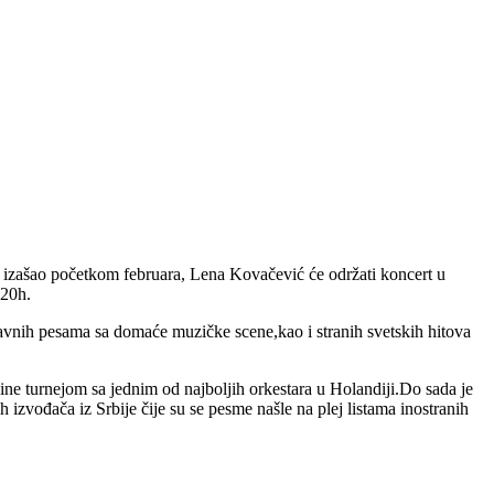
 izašao početkom februara, Lena Kovačević će održati koncert u
 20h.
avnih pesama sa domaće muzičke scene,kao i stranih svetskih hitova
e turnejom sa jednim od najboljih orkestara u Holandiji.Do sada je
zvođača iz Srbije čije su se pesme našle na plej listama inostranih