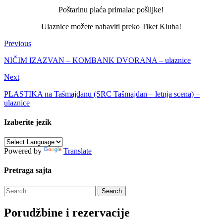
Poštarinu plaća primalac pošiljke!
Ulaznice možete nabaviti preko Tiket Kluba!
Previous
NIČIM IZAZVAN – KOMBANK DVORANA – ulaznice
Next
PLASTIKA na Tašmajdanu (SRC Tašmajdan – letnja scena) –
ulaznice
Izaberite jezik
Powered by
Translate
Pretraga sajta
Search
for:
Porudžbine i rezervacije