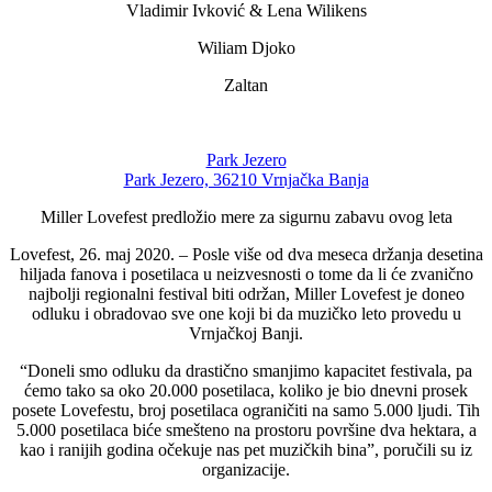
Vladimir Ivković & Lena Wilikens
Wiliam Djoko
Zaltan
Park Jezero
Park Jezero, 36210 Vrnjačka Banja
Miller Lovefest predložio mere za sigurnu zabavu ovog leta
Lovefest, 26. maj 2020. – Posle više od dva meseca držanja desetina
hiljada fanova i posetilaca u neizvesnosti o tome da li će zvanično
najbolji regionalni festival biti održan, Miller Lovefest je doneo
odluku i obradovao sve one koji bi da muzičko leto provedu u
Vrnjačkoj Banji.
“Doneli smo odluku da drastično smanjimo kapacitet festivala, pa
ćemo tako sa oko 20.000 posetilaca, koliko je bio dnevni prosek
posete Lovefestu, broj posetilaca ograničiti na samo 5.000 ljudi. Tih
5.000 posetilaca biće smešteno na prostoru površine dva hektara, a
kao i ranijih godina očekuje nas pet muzičkih bina”, poručili su iz
organizacije.