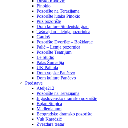
Duško Radović
Pinokio
Pozorište na Terazijama
Pozorište lutaka Pinokio
Puž pozorište
Dom kulture Studentski grad
Tašmajdan – letnja pozorinica
Gardoš
Pozorište Dvorište – Božidarac
Palić – Letnja pozornica
Pozorište Teatrijum
Le Studio
Palas Šumadija
UK Palilula
Dom vojske Pančevo
Dom kulture Pančevo
Predstave
Atelje212
Pozorište na Terazijama
Jugoslovensko dramsko pozorište
Bojan Stupica
Madlenianum
Beogradsko dramsko pozorište
Vuk Karadzić
Zvezdara teatar