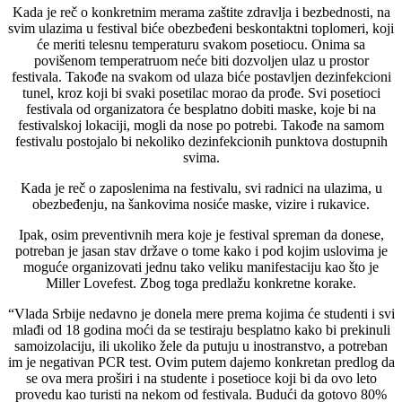
Kada je reč o konkretnim merama zaštite zdravlja i bezbednosti, na
svim ulazima u festival biće obezbeđeni beskontaktni toplomeri, koji
će meriti telesnu temperaturu svakom posetiocu. Onima sa
povišenom temperatruom neće biti dozvoljen ulaz u prostor
festivala. Takođe na svakom od ulaza biće postavljen dezinfekcioni
tunel, kroz koji bi svaki posetilac morao da prođe. Svi posetioci
festivala od organizatora će besplatno dobiti maske, koje bi na
festivalskoj lokaciji, mogli da nose po potrebi. Takođe na samom
festivalu postojalo bi nekoliko dezinfekcionih punktova dostupnih
svima.
Kada je reč o zaposlenima na festivalu, svi radnici na ulazima, u
obezbeđenju, na šankovima nosiće maske, vizire i rukavice.
Ipak, osim preventivnih mera koje je festival spreman da donese,
potreban je jasan stav države o tome kako i pod kojim uslovima je
moguće organizovati jednu tako veliku manifestaciju kao što je
Miller Lovefest. Zbog toga predlažu konkretne korake.
“Vlada Srbije nedavno je donela mere prema kojima će studenti i svi
mlađi od 18 godina moći da se testiraju besplatno kako bi prekinuli
samoizolaciju, ili ukoliko žele da putuju u inostranstvo, a potreban
im je negativan PCR test. Ovim putem dajemo konkretan predlog da
se ova mera proširi i na studente i posetioce koji bi da ovo leto
provedu kao turisti na nekom od festivala. Budući da gotovo 80%