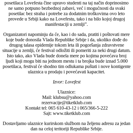
posetilaca Lovefesta čine upravo studenti na taj način doprinosimo
ne samo potpuno bezbednoj zabavi, već i mogućnosti da svaki
posetilac bez straha i potrebe za dodatnim troškovima ovo leto
provede u Srbiji kako na Lovefestu, tako i na bilo kojoj drugoj
manifestaciji u zemlji”.
Organizatori napominju da će, kao i do sada, pratiti i poštovati mere
koje bude donosila Vlada Republike Srbije i da, ukoliko dođe do
drugog talasa epidemije tokom leta ili pogoršanja zdravstvene
situacije u zemlji, će festival odložiti ili pomeriti za neki drugi datum.
Isto tako, ako Vlada bude donela mere po kojima povećava broj
ljudi koji mogu biti na jednom mestu i ta brojka bude iznad 5.000
posetilaca, festival će shodno tim odlukama puštati i nove kontigente
ulaznica u prodaju i povećavati kapacitet.
Izvor: Lovefest
Ulaznice:
Mail: klubsu@yahoo.com
rezervacije@tiketklub.com
Kontakt tel: 065 610-43-12 i 065/366-5-222
Sajt: www.tiketklub.com
Dostavljamo ulaznice kurirskom službom na željenu adresu za jedan
dan na celoj teritoriji Republike Srbije.