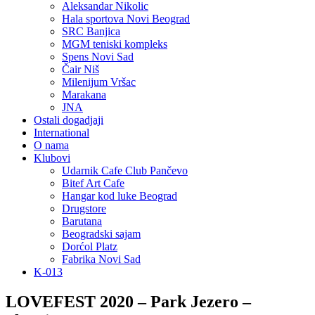
Aleksandar Nikolic
Hala sportova Novi Beograd
SRC Banjica
MGM teniski kompleks
Spens Novi Sad
Čair Niš
Milenijum Vršac
Marakana
JNA
Ostali dogadjaji
International
O nama
Klubovi
Udarnik Cafe Club Pančevo
Bitef Art Cafe
Hangar kod luke Beograd
Drugstore
Barutana
Beogradski sajam
Dorćol Platz
Fabrika Novi Sad
K-013
LOVEFEST 2020 – Park Jezero –