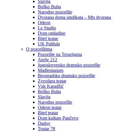
Slavija
Boško Buha
Narodno pozorište
Dvorana doma sindikata – Mts dvorana
Odeon
Le Studio
Dom omladine
Bitef teatar
UK Palilula
O pozorištima
Pozorište na Terazijama
Atelje 212
Jugoslovensko dramsko pozorište
Madlenianum
Beogradsko dramsko pozorište
Zvezdara teatar
Vuk Karadžić
Boško Buha
Slavija
Narodno pozorište
Odeon teatar
Bitef teatar
Dom kulture Pančevo
Dadov
Teatar 78