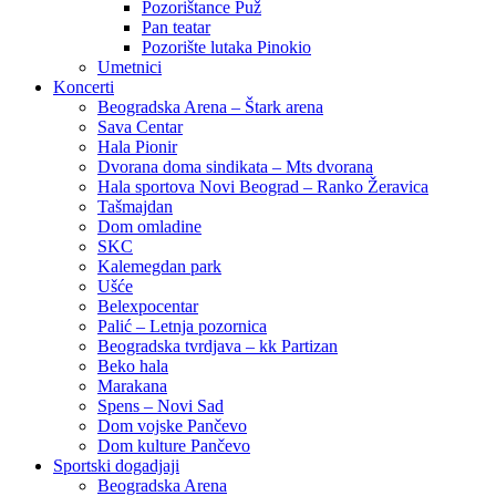
Pozorištance Puž
Pan teatar
Pozorište lutaka Pinokio
Umetnici
Koncerti
Beogradska Arena – Štark arena
Sava Centar
Hala Pionir
Dvorana doma sindikata – Mts dvorana
Hala sportova Novi Beograd – Ranko Žeravica
Tašmajdan
Dom omladine
SKC
Kalemegdan park
Ušće
Belexpocentar
Palić – Letnja pozornica
Beogradska tvrdjava – kk Partizan
Beko hala
Marakana
Spens – Novi Sad
Dom vojske Pančevo
Dom kulture Pančevo
Sportski dogadjaji
Beogradska Arena