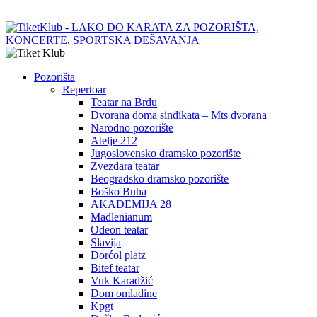
Pozorišta
Repertoar
Teatar na Brdu
Dvorana doma sindikata – Mts dvorana
Narodno pozorište
Atelje 212
Jugoslovensko dramsko pozorište
Zvezdara teatar
Beogradsko dramsko pozorište
Boško Buha
AKADEMIJA 28
Madlenianum
Odeon teatar
Slavija
Dorćol platz
Bitef teatar
Vuk Karadžić
Dom omladine
Kpgt