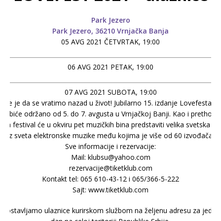
Park Jezero
Park Jezero, 36210 Vrnjačka Banja
05 AVG 2021 ČETVRTAK, 19:00
06 AVG 2021 PETAK, 19:00
07 AVG 2021 SUBOTA, 19:00
eme je da se vratimo nazad u život! Jubilarno 15. izdanje Lovefesta o
eta biće održano od 5. do 7. avgusta u Vrnjačkoj Banji. Kao i prethodn
ina festival će u okviru pet muzičkih bina predstaviti velika svetska i
iz sveta elektronske muzike među kojima je više od 60 izvođača.
Sve informacije i rezervacije:
Mail: klubsu@yahoo.com
rezervacije@tiketklub.com
Kontakt tel: 065 610-43-12 i 065/366-5-222
Sajt: www.tiketklub.com
Dostavljamo ulaznice kurirskom službom na željenu adresu za jedan