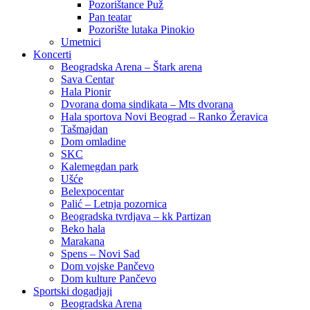
Pozorištance Puž
Pan teatar
Pozorište lutaka Pinokio
Umetnici
Koncerti
Beogradska Arena – Štark arena
Sava Centar
Hala Pionir
Dvorana doma sindikata – Mts dvorana
Hala sportova Novi Beograd – Ranko Žeravica
Tašmajdan
Dom omladine
SKC
Kalemegdan park
Ušće
Belexpocentar
Palić – Letnja pozornica
Beogradska tvrdjava – kk Partizan
Beko hala
Marakana
Spens – Novi Sad
Dom vojske Pančevo
Dom kulture Pančevo
Sportski dogadjaji
Beogradska Arena