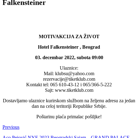
Falkensteiner
MOTIVAKCIJA ZA ŽIVOT
Hotel Falkensteiner , Beograd
03. decembar 2022, subota 09:00
Ulaznice:
Mail: klubsu@yahoo.com
rezervacije@tiketklub.com
Kontakt tel: 065 610-43-12 i 065/366-5-222
Sajt: www.tiketklub.com
Dostavljamo ulaznice kurirskom službom na željenu adresu za jedan
dan na celoj teritoriji Republike Srbije.
Poštarinu plaća primalac pošiljke!
Previous
Aco Pejović NYE 2023 Beogradski Sajam – GRAND PALACE