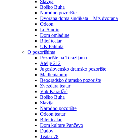
Slavija
Boško Buha
Narodno pozorište
Dvorana doma sindikata – Mts dvorana
Odeon
Le Studio
Dom omladine
Bitef teatar
UK Palilula
O pozorištima
Pozorište na Terazijama
Atelje 212
Jugoslovensko dramsko pozorište
Madlenianum
Beogradsko dramsko pozorište
Zvezdara teatar
Vuk Karadžić
Boško Buha
Slavija
Narodno pozorište
Odeon teatar
Bitef teatar
Dom kulture Pančevo
Dadov
Teatar 78