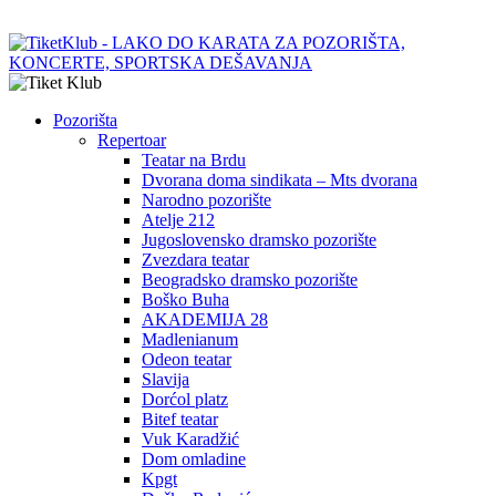
Pozorišta
Repertoar
Teatar na Brdu
Dvorana doma sindikata – Mts dvorana
Narodno pozorište
Atelje 212
Jugoslovensko dramsko pozorište
Zvezdara teatar
Beogradsko dramsko pozorište
Boško Buha
AKADEMIJA 28
Madlenianum
Odeon teatar
Slavija
Dorćol platz
Bitef teatar
Vuk Karadžić
Dom omladine
Kpgt