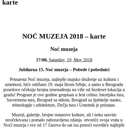
karte
NOĆ MUZEJA 2018 – karte
Noć muzeja
17:00,
Saturday, 19. May 2018
Jubilarna 15. Noć muzeja – Pobede i pobednici
Petnaesta Noć muzeja, najlepše majsko druženje uz kulturu i
umetnost, biće održano 19. maja širom Srbije, a samo u Beogradu
posetioce očekuju brojna iznenađenja na više od šezdeset lokacija u
gradu! Program je ove godine grupisan u šest celina: Istorijska tura,
Savremena tura, Beograd sa stilom, Beograd za ljubitelje nauke,
tehnologije i arhitekture, Dečja tura i Umetnik je prisutan.
Muzeji, galerije, brojne ustanove kulture, ali i neka sasvim
neočekivana i pomalo zaboravljena zdanja otvoriće svoja vrata u
Noći muzeja i sve od 17 časova do sat iza ponoći osvetliće najlepše