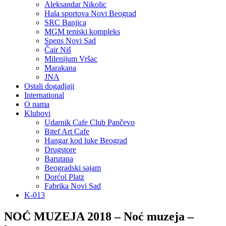
Aleksandar Nikolic
Hala sportova Novi Beograd
SRC Banjica
MGM teniski kompleks
Spens Novi Sad
Čair Niš
Milenijum Vršac
Marakana
JNA
Ostali dogadjaji
International
O nama
Klubovi
Udarnik Cafe Club Pančevo
Bitef Art Cafe
Hangar kod luke Beograd
Drugstore
Barutana
Beogradski sajam
Dorćol Platz
Fabrika Novi Sad
K-013
NOĆ MUZEJA 2018 – Noć muzeja –