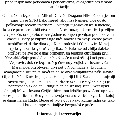
priče inspirisane pobedama i pobednicima, ovogodišnjom temom
manifestacije.
Glumačkim legendama Mileni Dravić i Draganu Nikolić, omiljenom
paru bivše SFRJ kako ispred tako i iza kamere, biće odato
poštovanje novom izložbom u Muzeju jugoslovenske Kinoteke,
koja će premijerno biti otvorena u Noći muzeja. Umetnički paviljon
Cvijeta Zuzorić postaće ove godine istorijski paviljon pod nazivom
„Viasat History paviljon“ i ugostiće hrabre i za svoje vreme posve
neobične vladarke dinastija Karađorđević i Obrenović. Muzej
srpskog lekarskog društva prikazaće kako se od zbilja daleke
prošlosti pa sve do danas primenjivala terapija otpuštanja krvi.
Nesvakidašnje porodične priče oživeće u raskošnoj kući porodice
Veljković, dok će legat našeg čuvenog Vojislava Jovanovića
Maramboa biti otvoren prvi put u Noći muzeja! Ljubitelji
avangardnih skulptura moći će da se dive skulpturama naše slavne
Olge Jančić u Kući legata, dok će u galeriji ULUS-a oni naklonjeniji
savremenoj umetnosti moći da istraže svet muškog akta koji je
nepravedno sklonjen u drugi plan na srpskoj sceni. Secesijski
dragulj Muzej Jovana Cvijića biće dom izložbe posvećene upravo
secesiji na ulicama Beograda, a svoja vrata otvoriće i zgrada u kojoj
se danas nalazi Radio Beograd, koja čuva kako kultne radijske, tako
i brojne druge zanimljive beogradske priče.
Informacije i rezervacije: