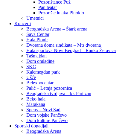
Pozorištance Puž
Pan teatar
Pozorište lutaka Pinokio
Umetnici
Koncerti
Beogradska Arena – Štark arena
Sava Centar
Hala Pionir
Dvorana doma sindikata – Mts dvorana
Hala sportova Novi Beograd – Ranko Žeravica
Tašmajdan
Dom omladine
SKC
Kalemegdan park
Ušće
Belexpocentar
Palić – Letnja pozornica
Beogradska tvrdjava – kk Partizan
Beko hala
Marakana
Spens – Novi Sad
Dom vojske Pančevo
Dom kulture Pančevo
Sportski dogadjaji
Beogradska Arena