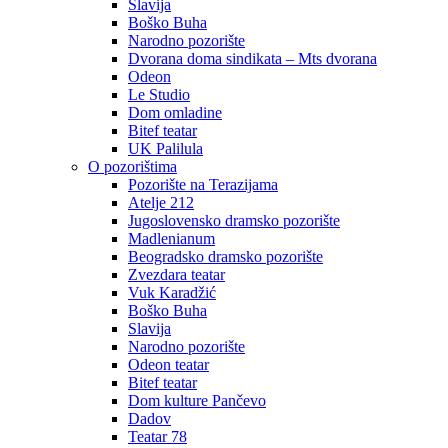
Slavija
Boško Buha
Narodno pozorište
Dvorana doma sindikata – Mts dvorana
Odeon
Le Studio
Dom omladine
Bitef teatar
UK Palilula
O pozorištima
Pozorište na Terazijama
Atelje 212
Jugoslovensko dramsko pozorište
Madlenianum
Beogradsko dramsko pozorište
Zvezdara teatar
Vuk Karadžić
Boško Buha
Slavija
Narodno pozorište
Odeon teatar
Bitef teatar
Dom kulture Pančevo
Dadov
Teatar 78