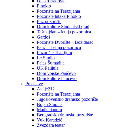
Duško Radović
Pinokio
Pozorište na Terazijama
Pozorište lutaka Pinokio
Puž pozorište
Dom kulture Studentski grad
Tašmajdan – letnja pozorinica
Gardoš
Pozorište Dvorište – Božidarac
Palić – Letnja pozornica
Pozorište Teatrijum
Le Studio
Palas Šumadija
UK Palilula
Dom vojske Pančevo
Dom kulture Pančevo
Predstave
Atelje212
Pozorište na Terazijama
Jugoslovensko dramsko pozorište
Bojan Stupica
Madlenianum
Beogradsko dramsko pozorište
Vuk Karadzić
Zvezdara teatar