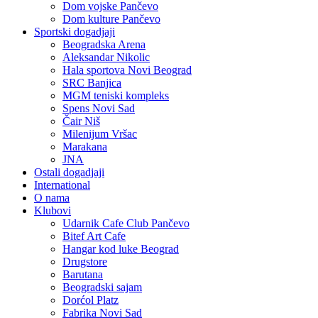
Dom vojske Pančevo
Dom kulture Pančevo
Sportski dogadjaji
Beogradska Arena
Aleksandar Nikolic
Hala sportova Novi Beograd
SRC Banjica
MGM teniski kompleks
Spens Novi Sad
Čair Niš
Milenijum Vršac
Marakana
JNA
Ostali dogadjaji
International
O nama
Klubovi
Udarnik Cafe Club Pančevo
Bitef Art Cafe
Hangar kod luke Beograd
Drugstore
Barutana
Beogradski sajam
Dorćol Platz
Fabrika Novi Sad