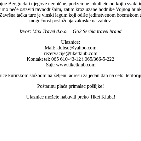
 tajne Beograda i njegove neobične, podzemne lokalitete od kojih svak
sigurno neće ostaviti ravnodušnim, zatim kroz uzane hodnike Vojnog bun
Završna tačka ture je vinski lagum koji odiše jedinstvenom boemskom 
mogućnost posluženja zakuske na zahtev.
Izvor: Max Travel d.o.o. – Go2 Serbia travel brand
Ulaznice:
Mail: klubsu@yahoo.com
rezervacije@tiketklub.com
Kontakt tel: 065 610-43-12 i 065/366-5-222
Sajt: www.tiketklub.com
ce kurirskom službom na željenu adresu za jedan dan na celoj teritorij
Poštarinu plaća primalac pošiljke!
Ulaznice možete nabaviti preko Tiket Kluba!