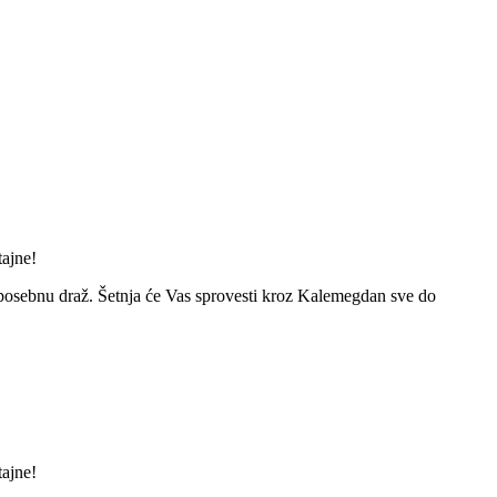
tajne!
a posebnu draž. Šetnja će Vas sprovesti kroz Kalemegdan sve do
tajne!