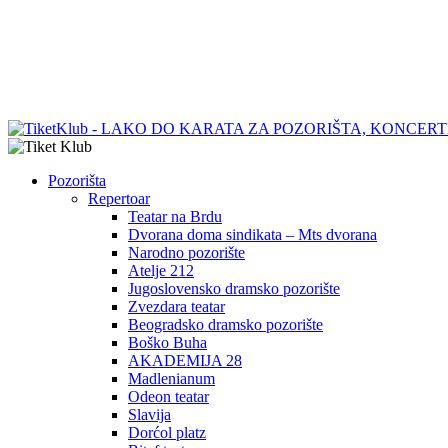
Pozorišta
Repertoar
Teatar na Brdu
Dvorana doma sindikata – Mts dvorana
Narodno pozorište
Atelje 212
Jugoslovensko dramsko pozorište
Zvezdara teatar
Beogradsko dramsko pozorište
Boško Buha
AKADEMIJA 28
Madlenianum
Odeon teatar
Slavija
Dorćol platz