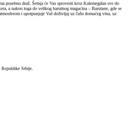
i ima posebnu draž. Šetnja će Vas sprovesti kroz Kalemegdan sve do
kera, a nakon toga do velikog barutnog magacina – Barutane, gde se
atmosferom i upotpunjuje Vaš doživljaj uz čašu domaćeg vina, uz
i Republike Srbije.