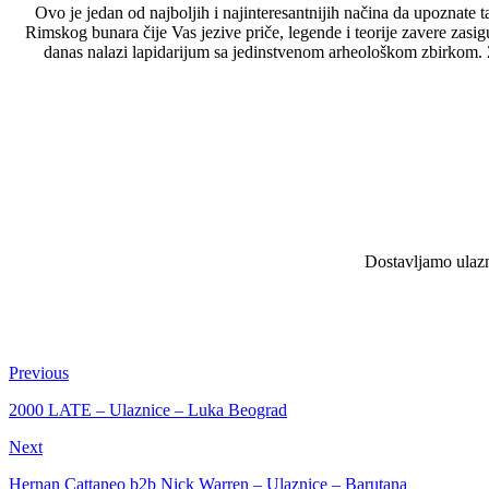
Ovo je jedan od najboljih i najinteresantnijih načina da upoznate
Rimskog bunara čije Vas jezive priče, legende i teorije zavere za
danas nalazi lapidarijum sa jedinstvenom arheološkom zbirkom. 
Dostavljamo ulazni
Previous
2000 LATE – Ulaznice – Luka Beograd
Next
Hernan Cattaneo b2b Nick Warren – Ulaznice – Barutana