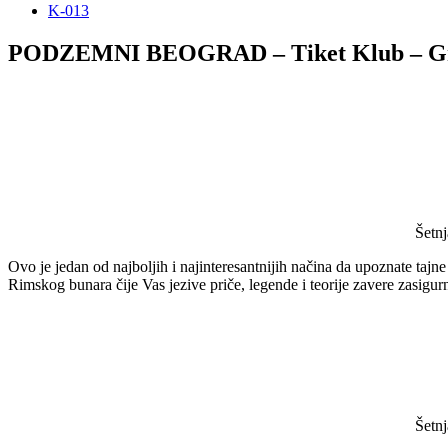
K-013
PODZEMNI BEOGRAD – Tiket Klub – Gra
Šetnj
Ovo je jedan od najboljih i najinteresantnijih načina da upoznate ta
Rimskog bunara čije Vas jezive priče, legende i teorije zavere zasig
Šetnj