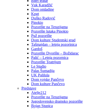
Bitef teatar
Vuk Karadžić
Dom omladine
Kpgt
Duško Radović
Pinokio
Pozorište na Terazijama
Pozorište lutaka Pinokio
Puž pozorište
Dom kulture Studentski grad
Tašmajdan – letnja pozorinica
Gardoš
Pozorište Dvorište – Božidarac
Palić – Letnja pozornica
Pozorište Teatrijum
Le Studio
Palas Šumadija
UK Palilula
Dom vojske Pančevo
Dom kulture Pančevo
Predstave
Atelje212
Pozorište na Terazijama
Jugoslovensko dramsko pozorište
Bojan Stupica