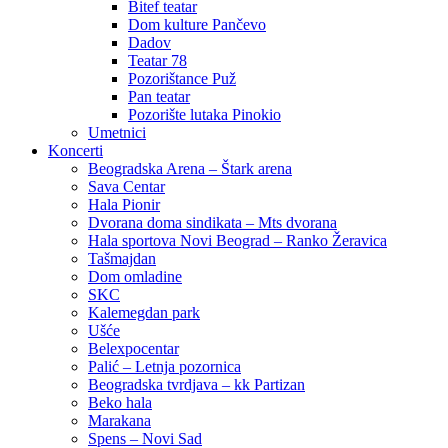
Bitef teatar
Dom kulture Pančevo
Dadov
Teatar 78
Pozorištance Puž
Pan teatar
Pozorište lutaka Pinokio
Umetnici
Koncerti
Beogradska Arena – Štark arena
Sava Centar
Hala Pionir
Dvorana doma sindikata – Mts dvorana
Hala sportova Novi Beograd – Ranko Žeravica
Tašmajdan
Dom omladine
SKC
Kalemegdan park
Ušće
Belexpocentar
Palić – Letnja pozornica
Beogradska tvrdjava – kk Partizan
Beko hala
Marakana
Spens – Novi Sad