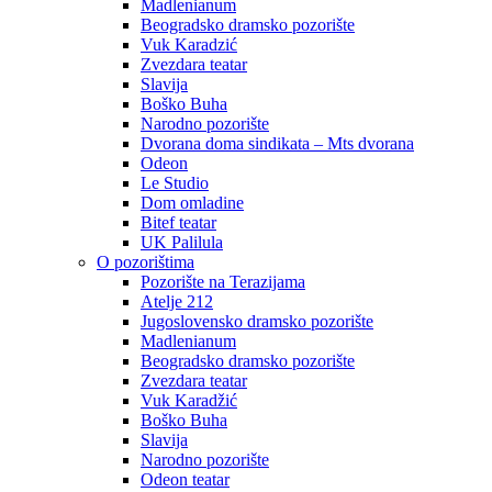
Madlenianum
Beogradsko dramsko pozorište
Vuk Karadzić
Zvezdara teatar
Slavija
Boško Buha
Narodno pozorište
Dvorana doma sindikata – Mts dvorana
Odeon
Le Studio
Dom omladine
Bitef teatar
UK Palilula
O pozorištima
Pozorište na Terazijama
Atelje 212
Jugoslovensko dramsko pozorište
Madlenianum
Beogradsko dramsko pozorište
Zvezdara teatar
Vuk Karadžić
Boško Buha
Slavija
Narodno pozorište
Odeon teatar