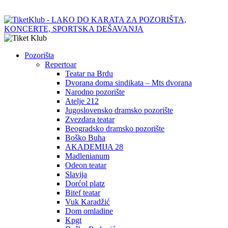
Pozorišta
Repertoar
Teatar na Brdu
Dvorana doma sindikata – Mts dvorana
Narodno pozorište
Atelje 212
Jugoslovensko dramsko pozorište
Zvezdara teatar
Beogradsko dramsko pozorište
Boško Buha
AKADEMIJA 28
Madlenianum
Odeon teatar
Slavija
Dorćol platz
Bitef teatar
Vuk Karadžić
Dom omladine
Kpgt