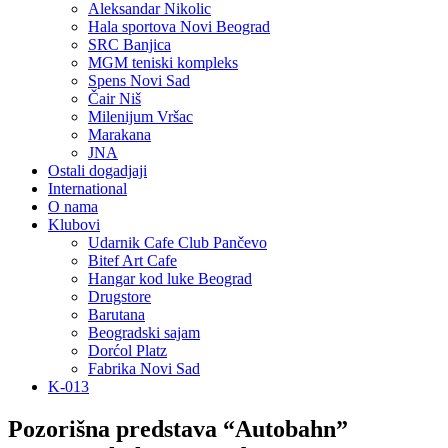
Aleksandar Nikolic
Hala sportova Novi Beograd
SRC Banjica
MGM teniski kompleks
Spens Novi Sad
Čair Niš
Milenijum Vršac
Marakana
JNA
Ostali dogadjaji
International
O nama
Klubovi
Udarnik Cafe Club Pančevo
Bitef Art Cafe
Hangar kod luke Beograd
Drugstore
Barutana
Beogradski sajam
Dorćol Platz
Fabrika Novi Sad
K-013
Pozorišna predstava “Autobahn”