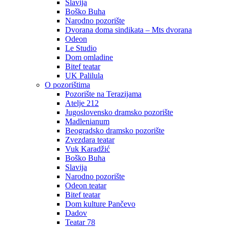
Slavija
Boško Buha
Narodno pozorište
Dvorana doma sindikata – Mts dvorana
Odeon
Le Studio
Dom omladine
Bitef teatar
UK Palilula
O pozorištima
Pozorište na Terazijama
Atelje 212
Jugoslovensko dramsko pozorište
Madlenianum
Beogradsko dramsko pozorište
Zvezdara teatar
Vuk Karadžić
Boško Buha
Slavija
Narodno pozorište
Odeon teatar
Bitef teatar
Dom kulture Pančevo
Dadov
Teatar 78